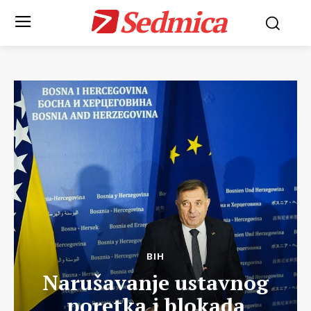
Sedmica
BIH
Narušavanje ustavnog
poretka i blokada