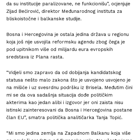
da su institucije paralizovane, ne funkcionišu”, ocjenjuje
Zijad Bećirović, direktor Međunarodnog instituta za
bliskoistočne i balkanske studije.
Bosna i Hercegovina je ostala jedina država u regionu
koja još nije usvojila reformsku agendu zbog čega je
pod upitnikom više od milijardu eura evropskih
sredstava iz Plana rasta.
“Vidjeli smo zapravo da od dobijanja kandidatskog
statusa nešto malo zakona što je usvojeno usvojeno je
na mišiće i uz svesrdnu podršku iz Brisela. Međutim čini
mi se da ova sadašnja situacija dođe političkim
akterima kao jedan alibi i izgovor jer oni zaista nisu
istinski zainteresovani da Bosna i Hercegovina postane
član EU”, smatra politička analitičarka Tanja Topić.
“Mi smo jedina zemlja na Zapadnom Balkanu koja više