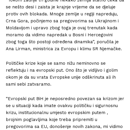
se nešto desi i zaista je krajnje vrijeme da se djeluje
protiv ovih blokada. Mnoge zemlje u regiji napreduju,
Crna Gora, počinjemo sa pregovorima sa Ukrajinom i
Moldavijom i upravo zbog toga je ovaj trenutak kada
moramo da vidimo napredak u Bosni i Hercegovini
zbog toga što postoji određena dinamika”, poručila je
Ana Lirman, ministrica za Evropu i klimu SR Njemačke.
Političke krize koje se samo nižu neminovno se
reflektuju i na evropski put. Ono što je vidljivo i golim
okom je da su vrata Evropske unije odškrinuta ali ih
sami sebi zatvaramo.
“Evropski put BiH je neposredno povezan sa krizom jer
se u situaciji kada imate ovakvu političku i sigurnosnu
krizu, institucionalnu umjesto evropskim putem ,
brojnim poglavljima koje treba pripremiti u
pregovorima sa EU, donošenje novih zakona, mi vidimo