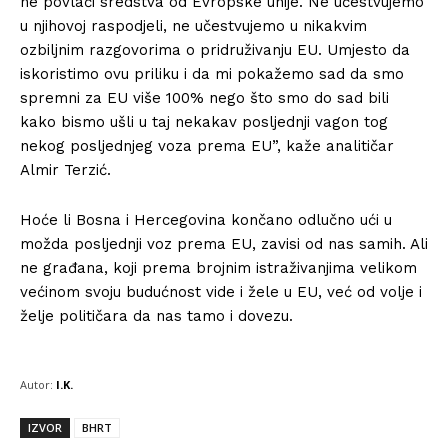
ne povlači sredstva od Evropske unije. Ne učestvujemo
u njihovoj raspodjeli, ne učestvujemo u nikakvim
ozbiljnim razgovorima o pridruživanju EU. Umjesto da
iskoristimo ovu priliku i da mi pokažemo sad da smo
spremni za EU više 100% nego što smo do sad bili
kako bismo ušli u taj nekakav posljednji vagon tog
nekog posljednjeg voza prema EU”, kaže analitičar
Almir Terzić.
Hoće li Bosna i Hercegovina končano odlučno ući u
možda posljednji voz prema EU, zavisi od nas samih. Ali
ne građana, koji prema brojnim istraživanjima velikom
većinom svoju budućnost vide i žele u EU, već od volje i
želje političara da nas tamo i dovezu.
Autor:
I.K.
IZVOR
BHRT