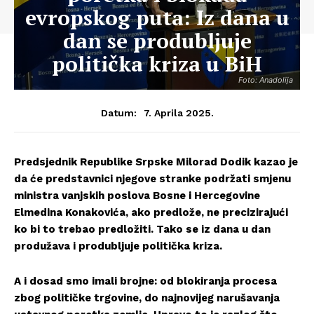
evropskog puta: Iz dana u
dan se produbljuje
politička kriza u BiH
Foto: Anadolija
7. Aprila 2025.
Datum:
Predsjednik Republike Srpske Milorad Dodik kazao je
da će predstavnici njegove stranke podržati smjenu
ministra vanjskih poslova Bosne i Hercegovine
Elmedina Konakovića, ako predlože, ne precizirajući
ko bi to trebao predložiti. Tako se iz dana u dan
produžava i produbljuje politička kriza.
A i dosad smo imali brojne: od blokiranja procesa
zbog političke trgovine, do najnovijeg narušavanja