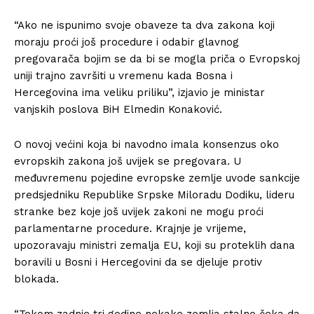
“Ako ne ispunimo svoje obaveze ta dva zakona koji
moraju proći još procedure i odabir glavnog
pregovarača bojim se da bi se mogla priča o Evropskoj
uniji trajno završiti u vremenu kada Bosna i
Hercegovina ima veliku priliku”, izjavio je ministar
vanjskih poslova BiH Elmedin Konaković.
O novoj većini koja bi navodno imala konsenzus oko
evropskih zakona još uvijek se pregovara. U
međuvremenu pojedine evropske zemlje uvode sankcije
predsjedniku Republike Srpske Miloradu Dodiku, lideru
stranke bez koje još uvijek zakoni ne mogu proći
parlamentarne procedure. Krajnje je vrijeme,
upozoravaju ministri zemalja EU, koji su proteklih dana
boravili u Bosni i Hercegovini da se djeluje protiv
blokada.
“Tokom zadnje tri godine nekako zemlja stalno čeka da