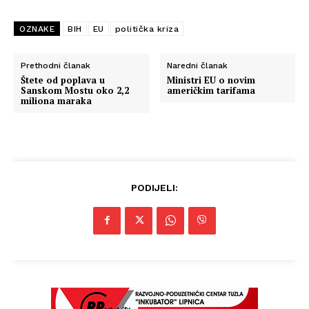
OZNAKE
BIH
EU
politička kriza
Prethodni članak
Naredni članak
Štete od poplava u
Ministri EU o novim
Sanskom Mostu oko 2,2
američkim tarifama
miliona maraka
PODIJELI:
Info
O nama
Kontakt
Impressum