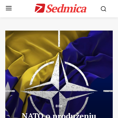
Sedmica
BIH
NATO o produženju