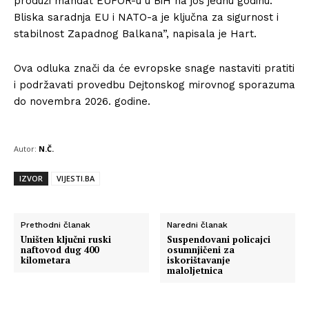
produži mandat EUFOR-u u BiH na još jednu godinu.
Bliska saradnja EU i NATO-a je ključna za sigurnost i
stabilnost Zapadnog Balkana”, napisala je Hart.
Ova odluka znači da će evropske snage nastaviti pratiti
i podržavati provedbu Dejtonskog mirovnog sporazuma
do novembra 2026. godine.
Autor:
N.Č.
IZVOR
VIJESTI.BA
Prethodni članak
Naredni članak
Uništen ključni ruski
Suspendovani policajci
naftovod dug 400
osumnjičeni za
kilometara
iskorištavanje
maloljetnica