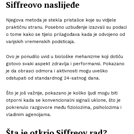
Siffreovo naslijeđe
Njegova metoda je stekla pristalice koje su vidjele
praktičnu stranu. Posebno uzbuđenje izazvali su podaci
o tome kako se tijelo prilagođava kada je odvojeno od
vanjskih vremenskih podsticaja.
Ovo je ponudilo uvid u biološke mehanizme koji dotiču
gotovo svaki aspekt zdravlja i performansi. Pokazano
je da obrasci odmora i aktivnosti mogu uveliko
odstupati od standardnog 24-satnog dana.
Što je još važnije, pokazano je koliko ljudi mogu biti
otporni kada se konvencionalni signali uklone, što je
pokrenulo razgovore među fiziolozima, psiholozima i
vladinim agencijama.
Šta je otkrio Siffreov rad?