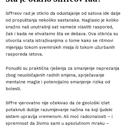
Siffreov rad je otkrio da odustajanje od satova ide dalje
od propuštanja nekoliko sastanaka. Naglasio je koliko
snažno naš unutrašnji sat nameće vlastiti raspored,
čak i kada ne shvatamo šta se dešava. Ova otkrića su
otvorila vrata istraživanjima o tome kako se ritmovi
mijenjaju tokom svemirskih misija ili tokom užurbanih
rasporeda letova.
Ponudili su praktična rješenja za smanjenje naprezanja
zbog neuobičajenih radnih smjena, sprječavanje
mentalne magle i potencijalno smanjenje rizika od
bolesti.
Siffre vjerovatno nije očekivao da će geološki izlet
potaknuti dublje razumijevanje načina na koji ljudski
sistem upravlja vremenom. Ali moć radoznalosti – i
spremnost da živimo sami u apsolutnom mraku –