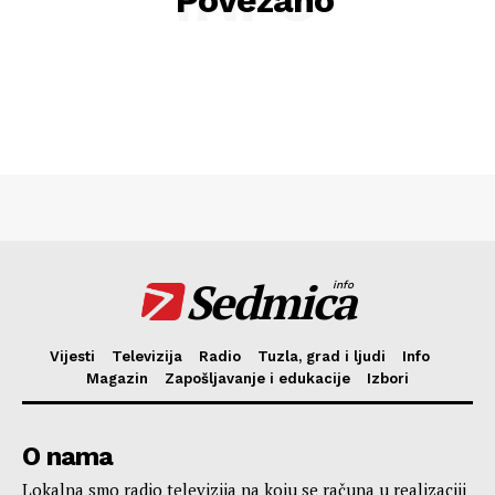
Povezano
Sedmica
info
Vijesti
Televizija
Radio
Tuzla, grad i ljudi
Info
Magazin
Zapošljavanje i edukacije
Izbori
O nama
Lokalna smo radio televizija na koju se računa u realizaciji