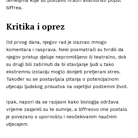
temeljima koje su postavili hrabri avanturisti poput
Siffrea.
Kritika i oprez
Od prvog dana, njegov rad je izazvao mnogo
komentara i rasprava. Neki posmatrači su tvrdili da
njegov pristup djeluje nepromišljeno ili teatralno, dok
su drugi bili zabrinuti da bi stavljanje ljudi u tako
ekstremnu izolaciju moglo donijeti pretjerani stres.
Također su se postavljala pitanja o potencijalnom
utjecaju ljudskog prisustva na osjetljivi podzemni život.
Ipak, napori da se razjasni kako biologija održava
Info
vrijeme zasjenili su te sumnje, a Siffreovo ime postalo
je povezano s upornošću i neočekivanim naučnim
O nama
utjecajem.
Kontakt
Impressum