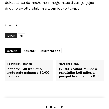
dokazali su da možemo mnogo naučiti zamjenjujući
dnevno svjetlo slabim sjajem jedne lampe.
Autor:
I.K.
IZVOR
N1
OZNAKE
naučnik
unutrašni sat
Prethodni članak
Naredni članak
Nenadić: BiH trenutno
(VIDEO) Adnan Mujkić o
nedostaje najmanje 30.000
priručniku koji mijenja
radnika
perspektive mladih u BiH
PODIJELI: