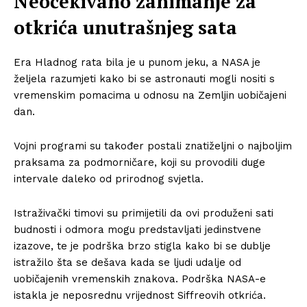
Neočekivano zanimanje za
otkrića unutrašnjeg sata
Era Hladnog rata bila je u punom jeku, a NASA je
željela razumjeti kako bi se astronauti mogli nositi s
vremenskim pomacima u odnosu na Zemljin uobičajeni
dan.
Vojni programi su također postali znatiželjni o najboljim
praksama za podmorničare, koji su provodili duge
intervale daleko od prirodnog svjetla.
Istraživački timovi su primijetili da ovi produženi sati
budnosti i odmora mogu predstavljati jedinstvene
izazove, te je podrška brzo stigla kako bi se dublje
istražilo šta se dešava kada se ljudi udalje od
uobičajenih vremenskih znakova. Podrška NASA-e
istakla je neposrednu vrijednost Siffreovih otkrića.