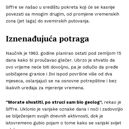
Siffre se našao u središtu pokreta koji će se kasnije
povezati sa mnogim drugim, od promjene vremenskih
zona (jet laga) do svemirskih putovanja.
Iznenađujuća potraga
Naučnik je 1963. godine planirao ostati pod zemljom 15
dana kako bi proučavao glečer. Ubrzo je shvatio da
ovo vrijeme neće biti dovoljno, pa je odlučio da pređe
uobičajene granice i živi ispod površine više od dva
mjeseca, oslanjajući se na osnovne potrepštine i bez
ikakvih uređaja za mjerenje vremena.
“Morate shvatiti, po struci sam bio geolog”,
rekao je
Siffre. Uklonio je vanjske oznake dana i noći i zadovoljio
se bilježenjem svojih dnevnih aktivnosti, dok je
istovremeno gubio pojam o tome kako se vanjski svijet