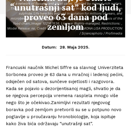
“unutrašnji sat” kod ljudi,
of a network of fissures and small caves, flooded by mineral-rich waters.
This forms a unique ecosystem that is low in oxygen but rich in hydrogen
proveo 63 dana pod
sulphide. Life here has evolved in isolation for millions of years, and
microbes obtaining energy from hydrogen sulphide form the basis of the
zemljom
food chain.,Image: 102167636, License: Rights-managed, Restrictions: ,
Model Release: no, Credit line: THIERRY BERROD, MONA LISA PRODUCTION
/ Sciencephoto / Profimedia
28. Maja 2025.
Datum:
Francuski naučnik Michel Siffre sa slavnog Univerziteta
Sorbonea proveo je 63 dana u mračnoj i ledenoj pećini,
odsječen od satova, sunčeve svjetlosti i razgovora.
Kada se pojavio u dezorijentisanoj magli, shvatio je da
se njegova percepcija vremena rasplela mnogo više
nego što je očekivao.Zanimljivi rezultati njegovog
boravka pod zemljom pretvorili su se u potpuno novo
poglavlje u proučavanju hronobiologije, koja ispituje
kako živa bića održavaju “unutrašnji sat”.