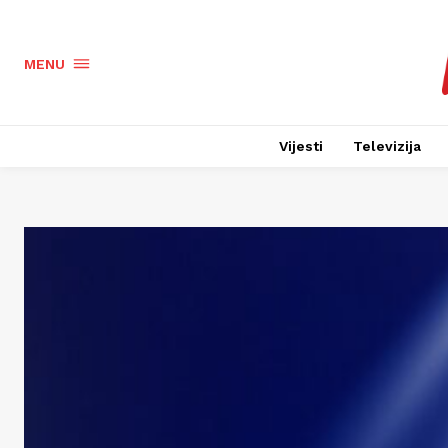
MENU
Vijesti
Televizija