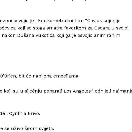
ezoni osvojio je i kratkometražni film “Čovjek koji nije
pčevića koji se stoga smatra favoritom za Oscara u svojoj
car nakon Dušana Vukotića koji ga je osvojio animiranim
O’Brien, bit će nabijena emocijama.
 koji su u siječnju poharali Los Angeles i odnijeli najmanj
de i Cynthia Erivo.
 se uživo širom svijeta.