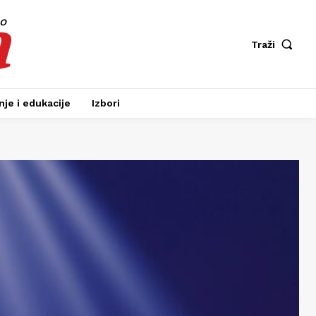
a
fo
Traži
je i edukacije
Izbori