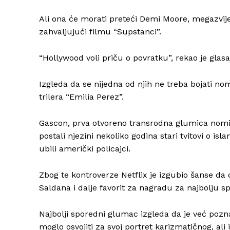
Ali ona će morati preteći Demi Moore, megazvijezd
zahvaljujući filmu “Supstanci”.
“Hollywood voli priču o povratku”, rekao je glas
Izgleda da se nijedna od njih ne treba bojati no
trilera “Emilia Perez”.
Gascon, prva otvoreno transrodna glumica nomini
postali njezini nekoliko godina stari tvitovi o i
ubili američki policajci.
Zbog te kontroverze Netflix je izgubio šanse da o
Saldana i dalje favorit za nagradu za najbolju 
Najbolji sporedni glumac izgleda da je već pozna
moglo osvojiti za svoj portret karizmatičnog, al