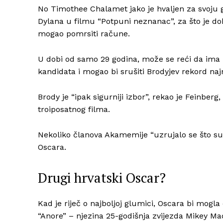
No Timothee Chalamet jako je hvaljen za svoju 
Dylana u filmu “Potpuni neznanac”, za što je d
mogao pomrsiti račune.
U dobi od samo 29 godina, može se reći da ima na
kandidata i mogao bi srušiti Brodyjev rekord na
Brody je “ipak sigurniji izbor”, rekao je Feinber
troiposatnog filma.
Nekoliko članova Akamemije “uzrujalo se što su bi
Oscara.
Drugi hrvatski Oscar?
Kad je riječ o najboljoj glumici, Oscara bi mogla
“Anore” – njezina 25-godišnja zvijezda Mikey Ma