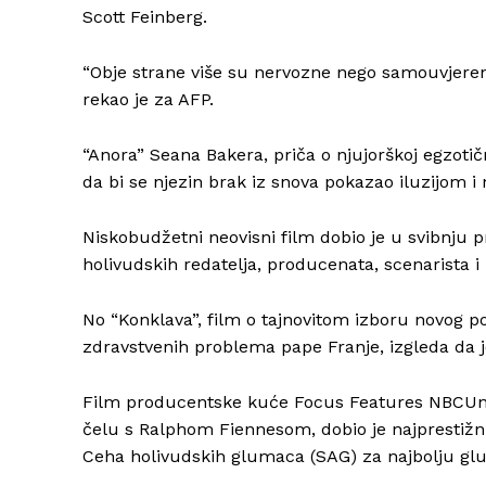
Scott Feinberg.
“Obje strane više su nervozne nego samouvjerene…
rekao je za AFP.
“Anora” Seana Bakera, priča o njujorškoj egzoti
da bi se njezin brak iz snova pokazao iluzijom 
Niskobudžetni neovisni film dobio je u svibnju 
holivudskih redatelja, producenata, scenarista i 
No “Konklava”, film o tajnovitom izboru novog p
zdravstvenih problema pape Franje, izgleda da 
Film producentske kuće Focus Features NBCUni
čelu s Ralphom Fiennesom, dobio je najprestižn
Ceha holivudskih glumaca (SAG) za najbolju g