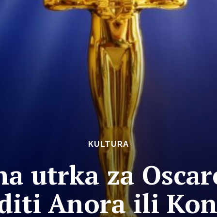
KULTURA
na utrka za Oscare
diti Anora ili Ko