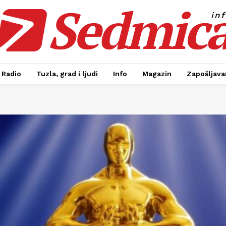
Sedmic
in
Radio
Tuzla, grad i ljudi
Info
Magazin
Zapošljavan