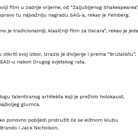
olji film u zadnje vrijeme, od “Zaljubljenog Shakespearea”
 upravo tu najvažniju nagradu SAG-a, rekao je Feinberg.
je tradicionalniji, klasičniji film za Oscara”, rekao je jed
kriti svoj izbor, izrazio je divljenje i prema “Brutalistu”,
u SAD-u nakon Drugog svjetskog rata.
logu talentiranog arhitekta koji je preživio holokaust,
ajboljeg glumca.
Info
Ako ponovno pobijedi pridružit će se elitnom klubu
Brando i Jack Nicholson.
O nama