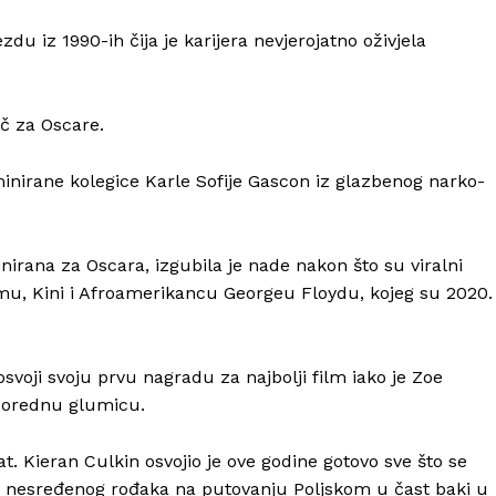
u iz 1990-ih čija je karijera nevjerojatno oživjela
ač za Oscare.
minirane kolegice Karle Sofije Gascon iz glazbenog narko-
rana za Oscara, izgubila je nade nakon što su viralni
slamu, Kini i Afroamerikancu Georgeu Floydu, kojeg su 2020.
svoji svoju prvu nagradu za najbolji film iako je Zoe
sporednu glumicu.
t. Kieran Culkin osvojio je ove godine gotovo sve što se
i i nesređenog rođaka na putovanju Poljskom u čast baki u