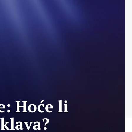
: Hoće li
nklava?