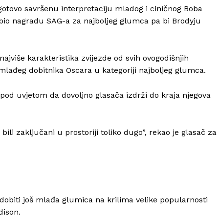
gotovo savršenu interpretaciju mladog i ciničnog Boba
Kontakt
obio nagradu SAG-a za najboljeg glumca pa bi Brodyju
Impressum
jviše karakteristika zvijezde od svih ovogodišnjih
jmlađeg dobitnika Oscara u kategoriji najboljeg glumca.
g, pod uvjetom da dovoljno glasača izdrži do kraja njegova
li zaključani u prostoriji toliko dugo”, rekao je glasač za
 dobiti još mlađa glumica na krilima velike popularnosti
dison.