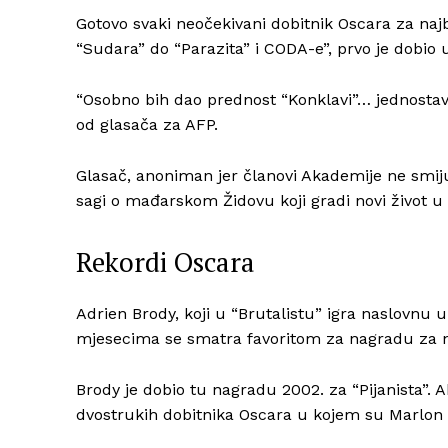
Gotovo svaki neočekivani dobitnik Oscara za najb
“Sudara” do “Parazita” i CODA-e”, prvo je dobio
“Osobno bih dao prednost “Konklavi”… jednostavno 
od glasača za AFP.
Glasač, anoniman jer članovi Akademije ne smiju ot
sagi o mađarskom Židovu koji gradi novi život 
Rekordi Oscara
Adrien Brody, koji u “Brutalistu” igra naslovnu u
mjesecima se smatra favoritom za nagradu za n
Brody je dobio tu nagradu 2002. za “Pijanista”. 
dvostrukih dobitnika Oscara u kojem su Marlon 