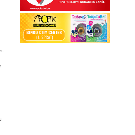
m.
e
u