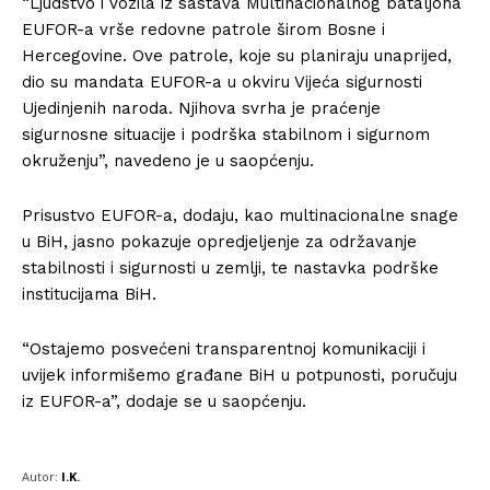
“Ljudstvo i vozila iz sastava Multinacionalnog bataljona
EUFOR-a vrše redovne patrole širom Bosne i
Hercegovine. Ove patrole, koje su planiraju unaprijed,
dio su mandata EUFOR-a u okviru Vijeća sigurnosti
Ujedinjenih naroda. Njihova svrha je praćenje
sigurnosne situacije i podrška stabilnom i sigurnom
okruženju”, navedeno je u saopćenju.
Prisustvo EUFOR-a, dodaju, kao multinacionalne snage
u BiH, jasno pokazuje opredjeljenje za održavanje
stabilnosti i sigurnosti u zemlji, te nastavka podrške
institucijama BiH.
“Ostajemo posvećeni transparentnoj komunikaciji i
uvijek informišemo građane BiH u potpunosti, poručuju
iz EUFOR-a”, dodaje se u saopćenju.
Autor:
I.K.