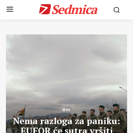
Sedmica
BIH
Nema razloga za paniku:
EUFOR će sutra vršiti