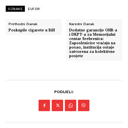
OZNAKE
EUFOR
Prethodni članak
Naredni članak
Poskupile cigarete u BiH
Dodatne garancije OHR-a
i DKPT-a za Memorijalni
centar Srebrenica:
Zaposlenicise vraćaju na
posao, institucija ostaje
zatvorena za kolektivne
posjete
PODIJELI: