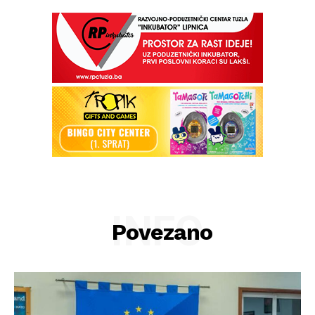
INFO
Povezano