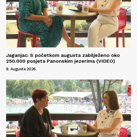
Info
O nama
Kontakt
Jaganjac: S početkom augusta zabilježeno oko
250.000 posjeta Panonskim jezerima (VIDEO)
Impressum
8. Augusta 2026.