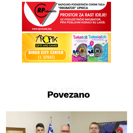
INFO
Povezano