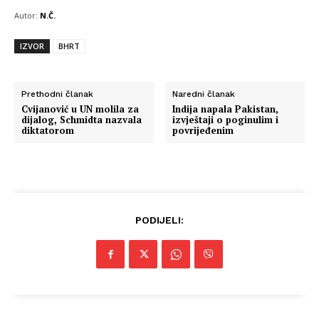
Autor:
N.Č.
IZVOR
BHRT
Prethodni članak
Naredni članak
Cvijanović u UN molila za
Indija napala Pakistan,
dijalog, Schmidta nazvala
izvještaji o poginulim i
diktatorom
povrijeđenim
PODIJELI: