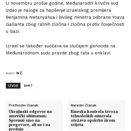
U novembru prošle godine, Međunarodni krivični sud
izdao je naloge za hapšenje izraelskog premijera
Benjamina Netanyahua i bivšeg ministra odbrane Yoava
Gallanta zbog ratnih zločina i zločina protiv čovječnosti
u Gazi.
Izrael se također suočava sa slučajem genocida na
Međunarodnom sudu pravde zbog rata u enklavi.
Autor:
N.Č.
IZVOR
BHRT
Prethodni članak
Naredni članak
Ukrajinski odgovor na
Kineska kontrola izvoza
američki ultimatum:
tehnoloških minerala
Spremni smo na
otežava opskrbu širom
pregovore, ali ne i na
svijeta
predaju