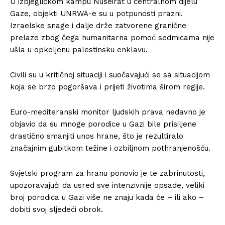
U izbjegličkom kampu Nuseirat u centralnom dijelu
Gaze, objekti UNRWA-e su u potpunosti prazni.
Izraelske snage i dalje drže zatvorene granične
prelaze zbog čega humanitarna pomoć sedmicama nije
ušla u opkoljenu palestinsku enklavu.
Civili su u kritičnoj situaciji i suočavajući se sa situacijom
koja se brzo pogoršava i prijeti životima širom regije.
Euro-mediteranski monitor ljudskih prava nedavno je
objavio da su mnoge porodice u Gazi bile prisiljene
drastično smanjiti unos hrane, što je rezultiralo
značajnim gubitkom težine i ozbiljnom pothranjenošću.
Svjetski program za hranu ponovio je te zabrinutosti,
upozoravajući da usred sve intenzivnije opsade, veliki
broj porodica u Gazi više ne znaju kada će – ili ako –
dobiti svoj sljedeći obrok.