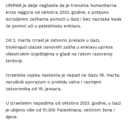
UNRWA je dalje naglasila da je trenutna humanitarna
kriza najgora od oktobra 2023. godine, s potpuno
iscrpljenim zalihama pomoći u Gazi i bez naznaka kada
će pomoć ući u palestinsku enklavu.
Od 2. marta Izrael je zatvorio prelaze u Gazi,
blokirajući ulazak osnovnih zaliha u enklavu uprkos
višestrukim izvještajima o gladi na ratom razorenoj
teritoriji.
Izraelska vojska nastavila je napad na Gazu 18. marta,
narušivši sporazum o prekidu vatre i razmjeni
zatvorenika od 19. januara.
U izraelskim napadima od oktobra 2023. godine, u Gazi
je ubijeno više od 51.300 Palestinaca, većinom žena i
djece.