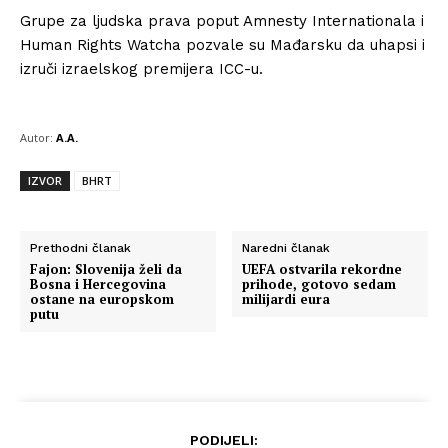
Grupe za ljudska prava poput Amnesty Internationala i
Human Rights Watcha pozvale su Mađarsku da uhapsi i
izruči izraelskog premijera ICC-u.
Autor:
A.A.
IZVOR
BHRT
Prethodni članak
Naredni članak
Fajon: Slovenija želi da
UEFA ostvarila rekordne
Bosna i Hercegovina
prihode, gotovo sedam
ostane na europskom
milijardi eura
putu
PODIJELI: