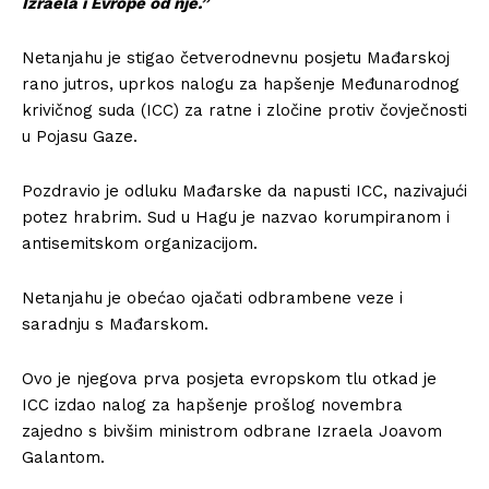
Izraela i Evrope od nje.”
Netanjahu je stigao četverodnevnu posjetu Mađarskoj
rano jutros, uprkos nalogu za hapšenje Međunarodnog
krivičnog suda (ICC) za ratne i zločine protiv čovječnosti
u Pojasu Gaze.
Pozdravio je odluku Mađarske da napusti ICC, nazivajući
potez hrabrim. Sud u Hagu je nazvao korumpiranom i
antisemitskom organizacijom.
Netanjahu je obećao ojačati odbrambene veze i
saradnju s Mađarskom.
Ovo je njegova prva posjeta evropskom tlu otkad je
ICC izdao nalog za hapšenje prošlog novembra
zajedno s bivšim ministrom odbrane Izraela Joavom
Galantom.