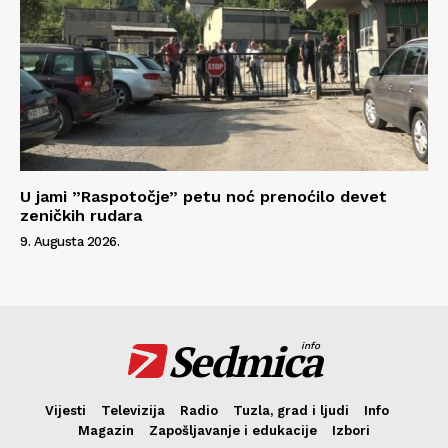
U jami ”Raspotočje” petu noć prenoćilo devet
zeničkih rudara
9. Augusta 2026.
Sedmica
info
Vijesti
Televizija
Radio
Tuzla, grad i ljudi
Info
Magazin
Zapošljavanje i edukacije
Izbori