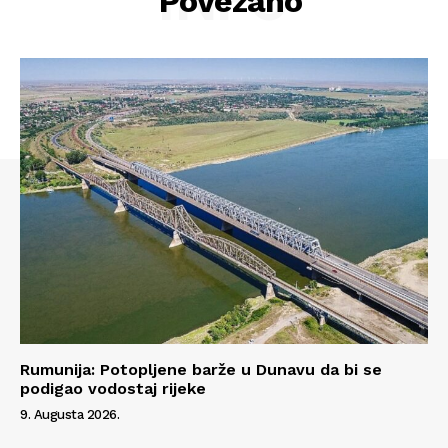
Povezano
Rumunija: Potopljene barže u Dunavu da bi se
Info
podigao vodostaj rijeke
9. Augusta 2026.
O nama