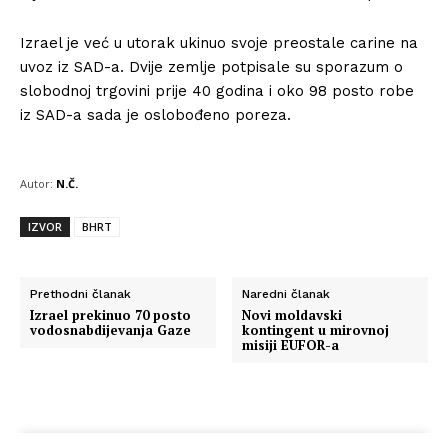
Izrael je već u utorak ukinuo svoje preostale carine na
uvoz iz SAD-a. Dvije zemlje potpisale su sporazum o
slobodnoj trgovini prije 40 godina i oko 98 posto robe
iz SAD-a sada je oslobođeno poreza.
Autor:
N.Č.
IZVOR
BHRT
Prethodni članak
Naredni članak
Izrael prekinuo 70 posto
Novi moldavski
vodosnabdijevanja Gaze
kontingent u mirovnoj
misiji EUFOR-a