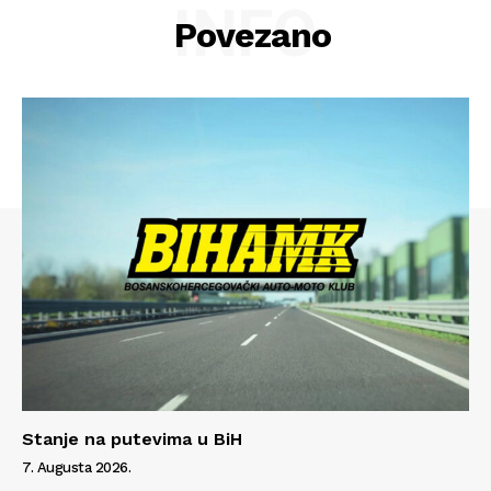
INFO
Povezano
Info
Stanje na putevima u BiH
O nama
7. Augusta 2026.
Kontakt