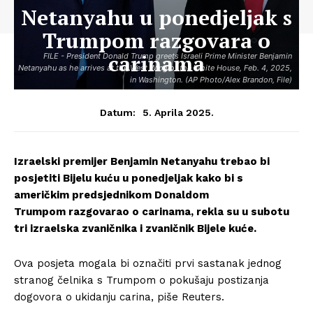
Netanyahu u ponedjeljak s
Trumpom razgovara o
carinama
FILE - President Donald Trump greets Israeli Prime Minister Benjamin
Netanyahu as he arrives at the West Wing of the White House, Feb. 4, 2025,
in Washington. (AP Photo/Alex Brandon, File)
5. Aprila 2025.
Datum:
Izraelski premijer Benjamin Netanyahu trebao bi
posjetiti Bijelu kuću u ponedjeljak kako bi s
američkim predsjednikom Donaldom
Trumpom razgovarao o carinama, rekla su u subotu
tri izraelska zvaničnika i zvaničnik Bijele kuće.
Ova posjeta mogala bi označiti prvi sastanak jednog
stranog čelnika s Trumpom o pokušaju postizanja
dogovora o ukidanju carina, piše Reuters.