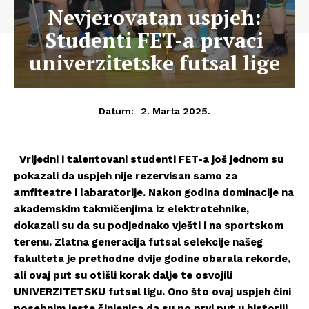
Nevjerovatan uspjeh:
Studenti FET-a prvaci
univerzitetske futsal lige
2. Marta 2025.
Datum:
Vrijedni i talentovani studenti FET-a još jednom su
pokazali da uspjeh nije rezervisan samo za
amfiteatre i labaratorije. Nakon godina dominacije na
akademskim takmičenjima iz elektrotehnike,
dokazali su da su podjednako vješti i na sportskom
terenu. Zlatna generacija futsal selekcije našeg
fakulteta je prethodne dvije godine obarala rekorde,
ali ovaj put su otišli korak dalje te osvojili
UNIVERZITETSKU futsal ligu. Ono što ovaj uspjeh čini
posebnim jeste činjenica da su po prvi put u historiji