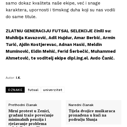
samo dokaz kvaliteta naše ekipe, već i snage
karaktera, upornosti i timskog duha koji su nas vodili
do same titule.
ZLATNU GENERACIJU FUTSAL SELEKCIJE činili su:
Muhibija Kavazović, Adil Hujdur, Amar Berbić, Armin
Turić, Ajdin Kostjerevac, Adnan Hasić, Meldin
Muminović, Eldin Mehić, Ferid Šerbečić, Muhammed
Ahmetović, te voditelj ekipe dipl.ing.el. Avdo Čanić.
Autor:
I.K.
OZNAKE
futsal
univerzitet
Prethodni članak
Naredni članak
Mirni protest u Zenici,
Tijela dvojice muškaraca
građani traže povećanje
pronađena u kući na
minimalnih penzija i
području Slunja
rješavanje problema