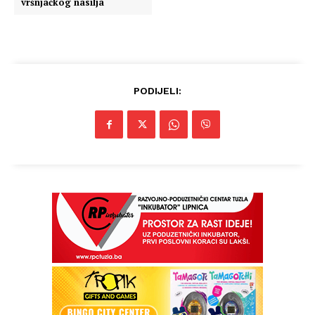
vršnjačkog nasilja
PODIJELI:
Info