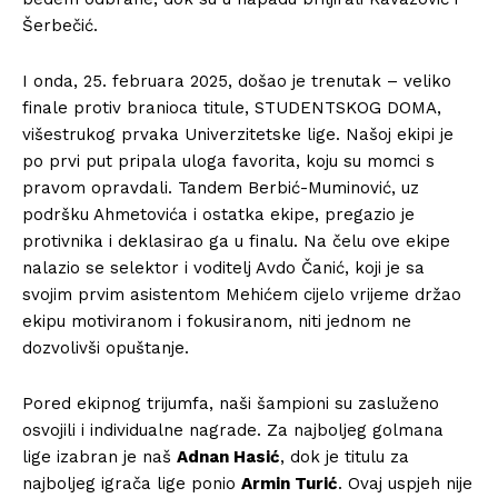
Šerbečić.
I onda, 25. februara 2025, došao je trenutak – veliko
finale protiv branioca titule, STUDENTSKOG DOMA,
višestrukog prvaka Univerzitetske lige. Našoj ekipi je
po prvi put pripala uloga favorita, koju su momci s
pravom opravdali. Tandem Berbić-Muminović, uz
podršku Ahmetovića i ostatka ekipe, pregazio je
protivnika i deklasirao ga u finalu. Na čelu ove ekipe
nalazio se selektor i voditelj Avdo Čanić, koji je sa
svojim prvim asistentom Mehićem cijelo vrijeme držao
ekipu motiviranom i fokusiranom, niti jednom ne
dozvolivši opuštanje.
Pored ekipnog trijumfa, naši šampioni su zasluženo
osvojili i individualne nagrade. Za najboljeg golmana
lige izabran je naš
Adnan Hasić
, dok je titulu za
najboljeg igrača lige ponio
Armin Turić
. Ovaj uspjeh nije