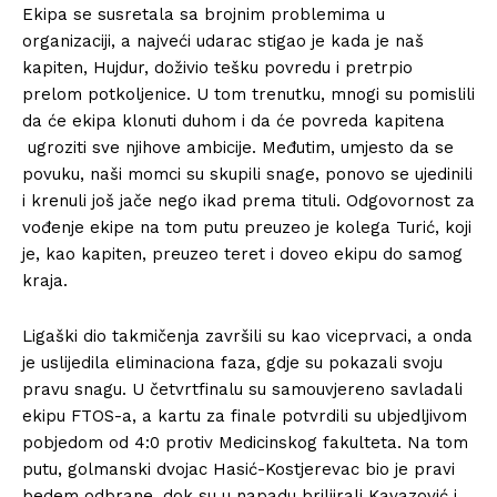
Ekipa se susretala sa brojnim problemima u
organizaciji, a najveći udarac stigao je kada je naš
kapiten, Hujdur, doživio tešku povredu i pretrpio
prelom potkoljenice. U tom trenutku, mnogi su pomislili
da će ekipa klonuti duhom i da će povreda kapitena
ugroziti sve njihove ambicije. Međutim, umjesto da se
povuku, naši momci su skupili snage, ponovo se ujedinili
i krenuli još jače nego ikad prema tituli. Odgovornost za
vođenje ekipe na tom putu preuzeo je kolega Turić, koji
je, kao kapiten, preuzeo teret i doveo ekipu do samog
kraja.
Ligaški dio takmičenja završili su kao viceprvaci, a onda
je uslijedila eliminaciona faza, gdje su pokazali svoju
pravu snagu. U četvrtfinalu su samouvjereno savladali
ekipu FTOS-a, a kartu za finale potvrdili su ubjedljivom
pobjedom od 4:0 protiv Medicinskog fakulteta. Na tom
putu, golmanski dvojac Hasić-Kostjerevac bio je pravi
bedem odbrane, dok su u napadu briljirali Kavazović i