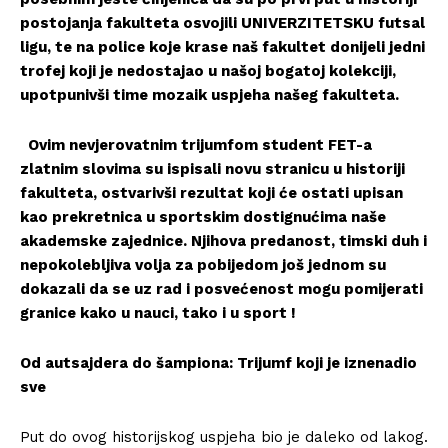
postojanja fakulteta osvojili UNIVERZITETSKU futsal
ligu, te na police koje krase naš fakultet donijeli jedni
trofej koji je nedostajao u našoj bogatoj kolekciji,
upotpunivši time mozaik uspjeha našeg fakulteta.
Ovim nevjerovatnim trijumfom student FET-a
zlatnim slovima su ispisali novu stranicu u historiji
fakulteta, ostvarivši rezultat koji će ostati upisan
kao prekretnica u sportskim dostignućima naše
akademske zajednice. Njihova predanost, timski duh i
nepokolebljiva volja za pobijedom još jednom su
dokazali da se uz rad i posvećenost mogu pomijerati
granice kako u nauci, tako i u sport !
Od autsajdera do šampiona: Trijumf koji je iznenadio
sve
Put do ovog historijskog uspjeha bio je daleko od lakog.