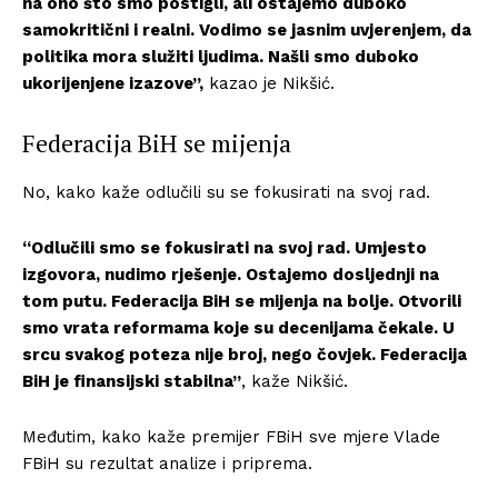
na ono što smo postigli, ali ostajemo duboko
samokritični i realni. Vodimo se jasnim uvjerenjem, da
politika mora služiti ljudima. Našli smo duboko
ukorijenjene izazove”,
kazao je Nikšić.
Federacija BiH se mijenja
No, kako kaže odlučili su se fokusirati na svoj rad.
“Odlučili smo se fokusirati na svoj rad. Umjesto
izgovora, nudimo rješenje. Ostajemo dosljednji na
tom putu. Federacija BiH se mijenja na bolje. Otvorili
smo vrata reformama koje su decenijama čekale. U
srcu svakog poteza nije broj, nego čovjek. Federacija
BiH je finansijski stabilna”
, kaže Nikšić.
Međutim, kako kaže premijer FBiH sve mjere Vlade
FBiH su rezultat analize i priprema.