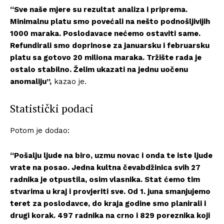
“Sve naše mjere su rezultat analiza i priprema.
Minimalnu platu smo povećali na nešto podnošljivijih
1000 maraka. Poslodavace nećemo ostaviti same.
Refundirali smo doprinose za januarsku i februarsku
platu sa gotovo 20 miliona maraka. Tržište rada je
ostalo stabilno. Želim ukazati na jednu uočenu
anomaliju”,
kazao je.
Statistički podaci
Potom je dodao:
“Pošalju ljude na biro, uzmu novac i onda te iste ljude
vrate na posao. Jedna kultna čevabdžinica svih 27
radnika je otpustila, osim vlasnika. Stat ćemo tim
stvarima u kraj i provjeriti sve. Od 1. juna smanjujemo
teret za poslodavce, do kraja godine smo planirali i
drugi korak. 497 radnika na crno i 829 poreznika koji