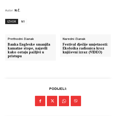
Autor:
N.Č.
IZVOR
N1
Prethodni članak
Naredni članak
Banka Engleske smanjila
Festival dječije umjetnosti:
kamatne stope, najavili
Ekološka radionica kroz
kako ostaju pažljivi u
književni izraz (VIDEO)
pristupu
PODIJELI: