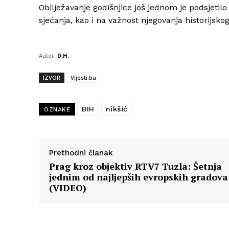
Obilježavanje godišnjice još jednom je podsjetilo 
sjećanja, kao i na važnost njegovanja historijsko
Autor:
D.H.
IZVOR
Vijesti.ba
BIH
nikšić
OZNAKE
Prethodni članak
Prag kroz objektiv RTV7 Tuzla: Šetnja
jednim od najljepših evropskih gradova
(VIDEO)