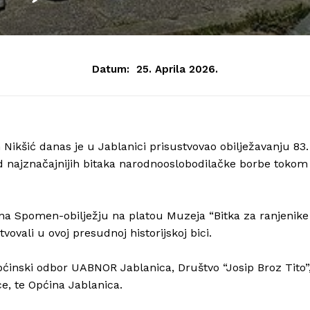
Datum:
25. Aprila 2026.
Nikšić danas je u Jablanici prisustvovao obilježavanju 83.
 od najznačajnijih bitaka narodnooslobodilačke borbe tokom
e na Spomen-obilježju na platou Muzeja “Bitka za ranjenike
vovali u ovoj presudnoj historijskoj bici.
ćinski odbor UABNOR Jablanica, Društvo “Josip Broz Tito”
ce, te Općina Jablanica.