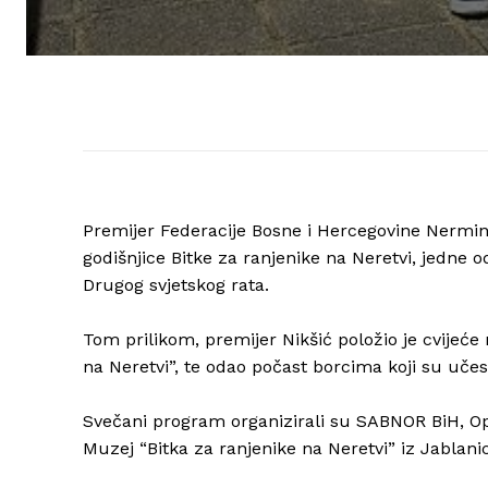
Premijer Federacije Bosne i Hercegovine Nermin 
godišnjice Bitke za ranjenike na Neretvi, jedne
Drugog svjetskog rata.
Tom prilikom, premijer Nikšić položio je cvijeć
na Neretvi”, te odao počast borcima koji su učest
Svečani program organizirali su SABNOR BiH, Op
Muzej “Bitka za ranjenike na Neretvi” iz Jablani