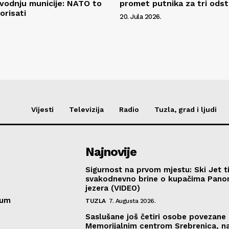
zvodnju municije: NATO to
promet putnika za tri ods
orisati
20. Jula 2026.
Vijesti
Televizija
Radio
Tuzla, grad i ljudi
Najnovije
Sigurnost na prvom mjestu: Ski Jet t
svakodnevno brine o kupačima Pano
jezera (VIDEO)
sum
TUZLA
7. Augusta 2026.
Saslušane još četiri osobe povezane 
Memorijalnim centrom Srebrenica, n