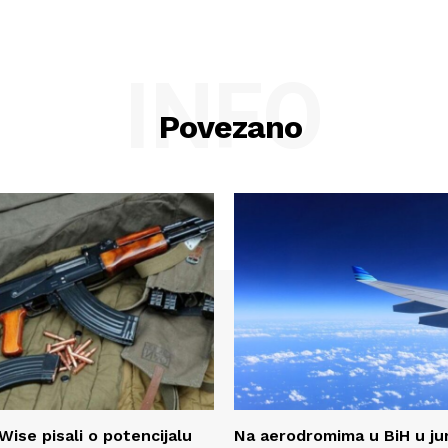
INFO
Povezano
Wise pisali o potencijalu
Na aerodromima u BiH u ju