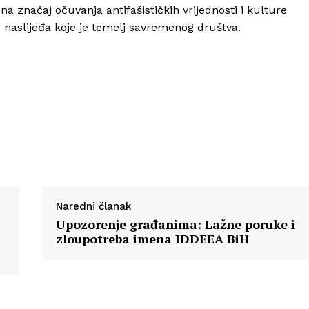
na značaj očuvanja antifašističkih vrijednosti i kulture
g naslijeđa koje je temelj savremenog društva.
Info
O nama
Kontakt
Impressum
Naredni članak
Upozorenje građanima: Lažne poruke i
zloupotreba imena IDDEEA BiH