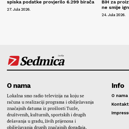
spiska podatke provjerilo 6.299 birača
BiH za proi
ne smije ign
27. Jula 2026.
24. Jula 2026.
Sedmica
info
O nama
Info
Lokalna smo radio televizija na koju se
O nama
računa u realizaciji programa i obilježavanja
Kontakt
značajnih datuma iz prošlosti Tuzle,
Impres
društvenih, kulturnih, sportskih i drugih
dešavanja u gradu, živih prijenosa i
obilježavanja drugih značajnih događaja.