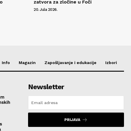
to
zatvora za zločine u Foči
20. Jula 2026.
Info
Magazin
Zapošljavanje i edukacije
Izbori
Newsletter
im
nskih
PRIJAVA
s
a