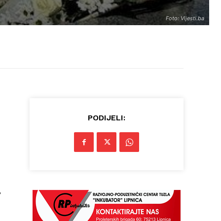
Foto: Vijesti.ba
PODIJELI:
,