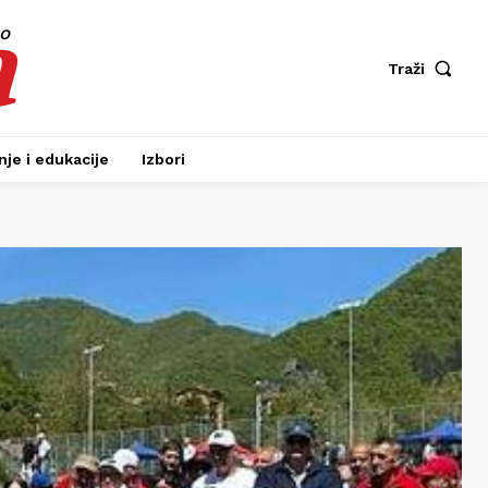
a
fo
Traži
je i edukacije
Izbori