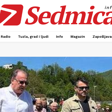
Sedmic
in
Radio
Tuzla, grad i ljudi
Info
Magazin
Zapošljavan