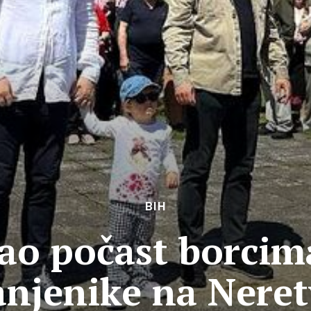
BIH
ao počast borcim
anjenike na Neret