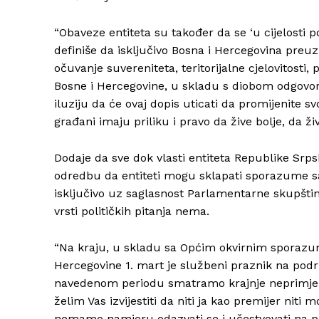
“Obaveze entiteta su također da se ‘u cijelosti 
definiše da isključivo Bosna i Hercegovina preu
očuvanje suvereniteta, teritorijalne cjelovitosti, 
Bosne i Hercegovine, u skladu s diobom odgovo
iluziju da će ovaj dopis uticati da promijenite s
građani imaju priliku i pravo da žive bolje, da živ
Dodaje da sve dok vlasti entiteta Republike Srps
odredbu da entiteti mogu sklapati sporazume s
isključivo uz saglasnost Parlamentarne skupštin
vrsti političkih pitanja nema.
“Na kraju, u skladu sa Općim okvirnim sporazu
Hercegovine 1. mart je službeni praznik na podr
navedenom periodu smatramo krajnje neprimjere
želim Vas izvijestiti da niti ja kao premijer niti
nemamo namjeru odazvati se i učestvovati na p