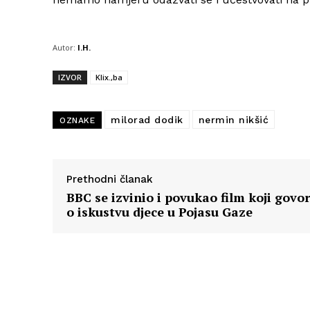
Autor:
I.H.
IZVOR
Klix.,ba
milorad dodik
nermin nikšić
OZNAKE
Prethodni članak
BBC se izvinio i povukao film koji govor
o iskustvu djece u Pojasu Gaze