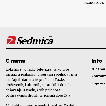
29. Juna 2026.
Sedmica
info
O nama
Info
Lokalna smo radio televizija na koju se
O nama
računa u realizaciji programa i obilježavanja
Kontakt
značajnih datuma iz prošlosti Tuzle,
Impres
društvenih, kulturnih, sportskih i drugih
dešavanja u gradu, živih prijenosa i
obilježavanja drugih značajnih događaja.
Medijski smo servis grada i građana Tuzle!