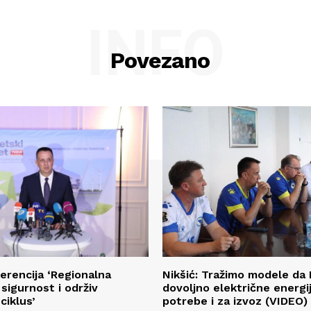
INFO
Povezano
ferencija ‘Regionalna
Nikšić: Tražimo modele da 
sigurnost i održiv
dovoljno električne energi
ciklus’
potrebe i za izvoz (VIDEO)