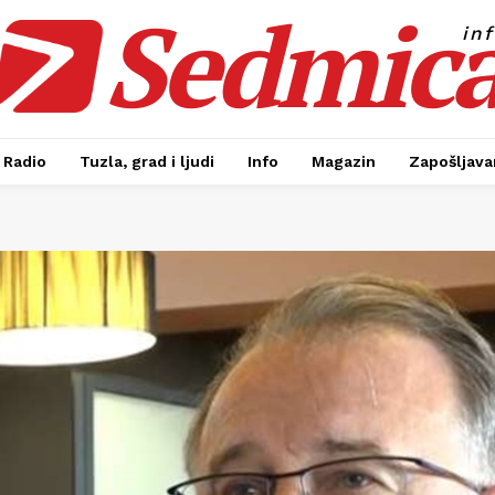
Sedmic
in
Radio
Tuzla, grad i ljudi
Info
Magazin
Zapošljavan