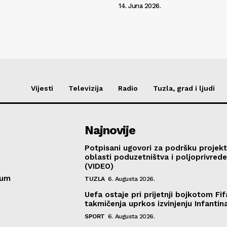
14. Juna 2026.
Vijesti
Televizija
Radio
Tuzla, grad i ljudi
Najnovije
Potpisani ugovori za podršku projekt
oblasti poduzetništva i poljoprivred
(VIDEO)
sum
TUZLA
6. Augusta 2026.
Uefa ostaje pri prijetnji bojkotom Fif
takmičenja uprkos izvinjenju Infantin
SPORT
6. Augusta 2026.