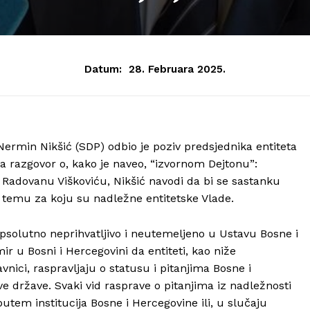
Datum:
28. Februara 2025.
Nermin Nikšić (SDP) odbio je poziv predsjednika entiteta
 razgovor o, kako je naveo, “izvornom Dejtonu”:
adovanu Viškoviću, Nikšić navodi da bi se sastanku
temu za koju su nadležne entitetske Vlade.
apsolutno neprihvatljivo i neutemeljeno u Ustavu Bosne i
u Bosni i Hercegovini da entiteti, kao niže
vnici, raspravljaju o statusu i pitanjima Bosne i
ve države. Svaki vid rasprave o pitanjima iz nadležnosti
utem institucija Bosne i Hercegovine ili, u slučaju