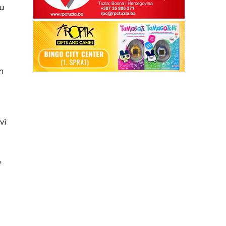
tu
m
vi
,