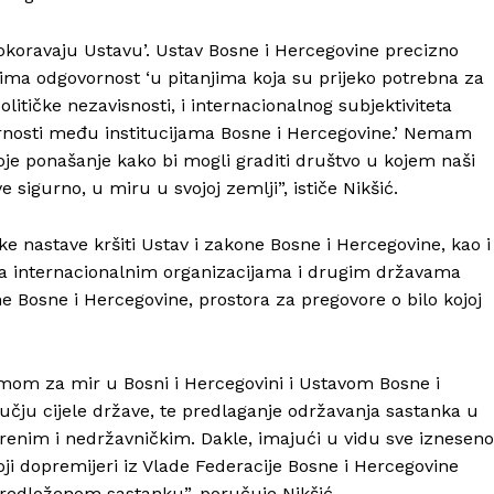
Info
pokoravaju Ustavu’. Ustav Bosne i Hercegovine precizno
zima odgovornost ‘u pitanjima koja su prijeko potrebna za
O nama
političke nezavisnosti, i internacionalnog subjektiviteta
Kontakt
rnosti među institucijama Bosne i Hercegovine.’ Nemam
voje ponašanje kako bi mogli graditi društvo u kojem naši
Impressum
e sigurno, u miru u svojoj zemlji”, ističe Nikšić.
ke nastave kršiti Ustav i zakone Bosne i Hercegovine, kao i
a internacionalnim organizacijama i drugim državama
e Bosne i Hercegovine, prostora za pregovore o bilo kojoj
mom za mir u Bosni i Hercegovini i Ustavom Bosne i
učju cijele države, te predlaganje održavanja sastanka u
nim i nedržavničkim. Dakle, imajući u vidu sve izneseno
 moji dopremijeri iz Vlade Federacije Bosne i Hercegovine
redloženom sastanku”, poručuje Nikšić.