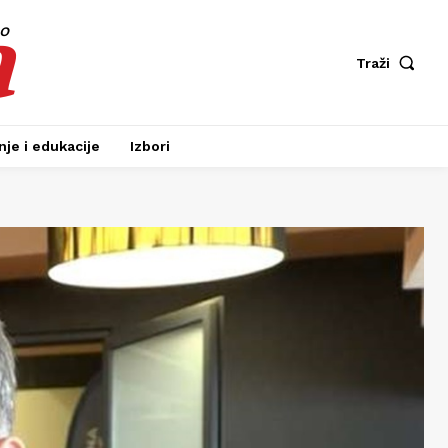
a
fo
Traži
je i edukacije
Izbori