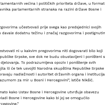
rlamentarnih većina i političkih prioriteta države, u forma
tavnika parlamentarnih stranaka na razini države Bosne i
zgovorima učestvovali prije svega kao predsjednici svojih
su davale dodatnu težinu i značaj razgovorima i postignuti
vovati ni u kakvim pregovorima niti dogovarati bilo koji
epublike Srpske, sve dok ne budu obustavljeni i poništeni s
 djelovanja. To podrazumijeva opoziv i poništenje svih
jila ili će tek usvojiti Narodna skupština Republike Srpske
poravaju nadležnosti i autoritet državnih organa i institucija
razumom za mir u Bosni i Hercegovini”, ističe Nikšić.
oznato kako Ustav Bosne i Hercegovine utvrđuje obavezu
vladi Bosne i Hercegovine kako bi joj se omogućilo
rcegovine.”