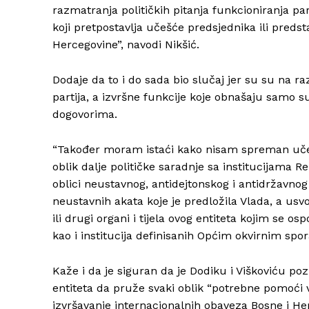
razmatranja političkih pitanja funkcioniranja pa
koji pretpostavlja učešće predsjednika ili preds
Hercegovine”, navodi Nikšić.
Dodaje da to i do sada bio slučaj jer su su na ra
partija, a izvršne funkcije koje obnašaju samo 
dogovorima.
“Također moram istaći kako nisam spreman učest
oblik dalje političke saradnje sa institucijama R
oblici neustavnog, antidejtonskog i antidržavnog
neustavnih akata koje je predložila Vlada, a usvo
ili drugi organi i tijela ovog entiteta kojim se os
kao i institucija definisanih Općim okvirnim spo
Kaže i da je siguran da je Dodiku i Viškoviću p
entiteta da pruže svaki oblik “potrebne pomoći 
izvršavanje internacionalnih obaveza Bosne i He