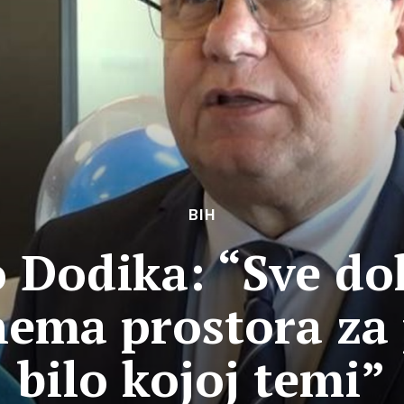
BIH
o Dodika: “Sve dok
nema prostora za
bilo kojoj temi”