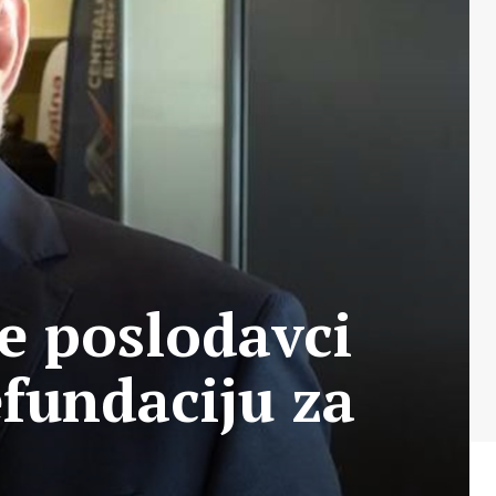
će poslodavci
efundaciju za