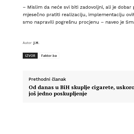
– Mislim da neće svi biti zadovoljni, ali je doba
mjesečno pratiti realizaciju, implementaciju ovi
smo napravili pogrešnu procjenu – naveo je Sma
Autor:
J.H.
IZVOR
Faktor.ba
Prethodni članak
Od danas u BiH skuplje cigarete, uskor
još jedno poskupljenje