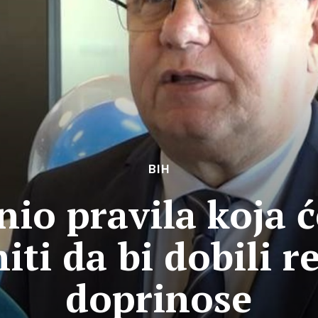
BIH
nio pravila koja 
iti da bi dobili r
doprinose