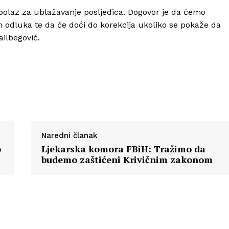
r polaz za ublažavanje posljedica. Dogovor je da ćemo
h odluka te da će doći do korekcija ukoliko se pokaže da
ilbegović.
Naredni članak
o
Ljekarska komora FBiH: Tražimo da
budemo zaštićeni Krivičnim zakonom