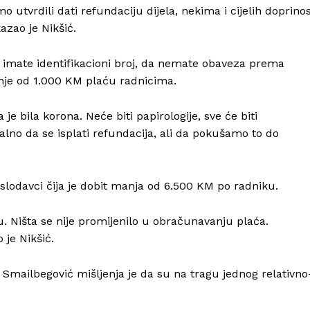
o utvrdili dati refundaciju dijela, nekima i cijelih doprino
azao je Nikšić.
da imate identifikacioni broj, da nemate obaveza prema
anje od 1.000 KM plaću radnicima.
je bila korona. Neće biti papirologije, sve će biti
alno da se isplati refundacija, ali da pokušamo to do
Info
slodavci čija je dobit manja od 6.500 KM po radniku.
O nama
. Ništa se nije promijenilo u obračunavanju plaća.
Kontakt
 je Nikšić.
Impressum
mailbegović mišljenja je da su na tragu jednog relativno