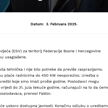
Datum:
3. Februara 2025.
jeća (ESV) za teritorij Federacije Bosne i Hercegovine
 su usaglašene.
ila tehnička i nije bilo potrebe da previše raspravljamo.
nu plaće radnicima do 450 KM neoporezivo. Uredba o
uredbi koje smo imali prošle godine. Poslodavci mogu
vrijedi do 31. jula tekuće godine, računajući na to da ćem
poslodavaca, prenosi Faktor.
it će uskoro dostupna javnosti. Konačnu odluku o uredbam