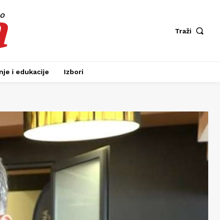
a
fo
Traži
je i edukacije
Izbori