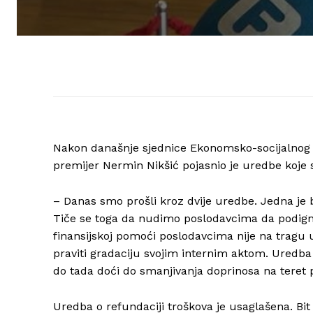
Nakon današnje sjednice Ekonomsko-socijalnog vi
premijer Nermin Nikšić pojasnio je uredbe koje
– Danas smo prošli kroz dvije uredbe. Jedna je b
Tiče se toga da nudimo poslodavcima da podig
finansijskoj pomoći poslodavcima nije na tragu 
praviti gradaciju svojim internim aktom. Uredba 
do tada doći do smanjivanja doprinosa na teret 
Uredba o refundaciji troškova je usaglašena. B