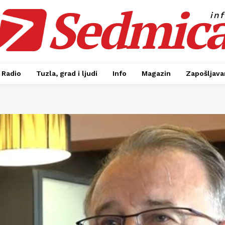
Sedmic
in
Radio
Tuzla, grad i ljudi
Info
Magazin
Zapošljavan