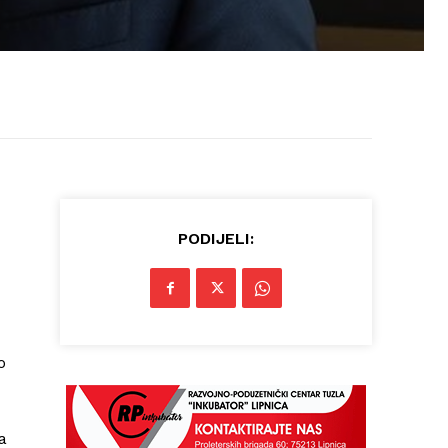
PODIJELI:
o
a