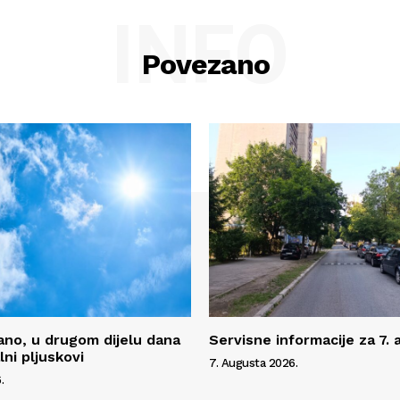
INFO
Povezano
no, u drugom dijelu dana
Servisne informacije za 7.
ni pljuskovi
7. Augusta 2026.
.