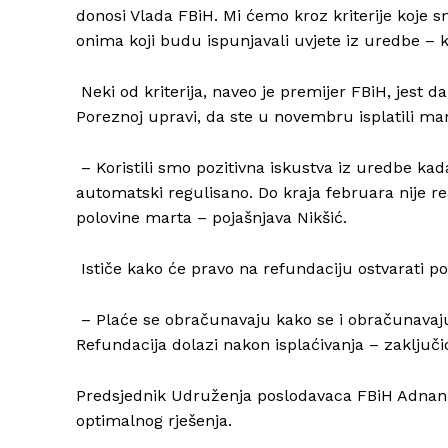
donosi Vlada FBiH. Mi ćemo kroz kriterije koje sm
onima koji budu ispunjavali uvjete iz uredbe – k
Neki od kriterija, naveo je premijer FBiH, jest 
Poreznoj upravi, da ste u novembru isplatili m
– Koristili smo pozitivna iskustva iz uredbe kada 
automatski regulisano. Do kraja februara nije re
polovine marta – pojašnjava Nikšić.
Ističe kako će pravo na refundaciju ostvarati po
– Plaće se obračunavaju kako se i obračunavaju
Refundacija dolazi nakon isplaćivanja – zaključio
Predsjednik Udruženja poslodavaca FBiH Adnan S
optimalnog rješenja.