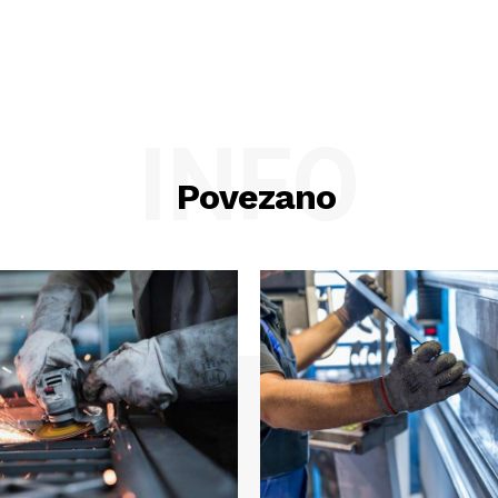
INFO
Povezano