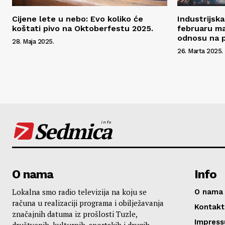
Cijene lete u nebo: Evo koliko će
Industrijsk
koštati pivo na Oktoberfestu 2025.
februaru ma
odnosu na p
28. Maja 2025.
26. Marta 2025.
Sedmica
info
O nama
Info
Lokalna smo radio televizija na koju se
O nama
računa u realizaciji programa i obilježavanja
Kontakt
značajnih datuma iz prošlosti Tuzle,
Impres
društvenih, kulturnih, sportskih i drugih