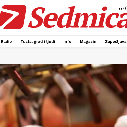
Sedmic
in
Radio
Tuzla, grad i ljudi
Info
Magazin
Zapošljavan