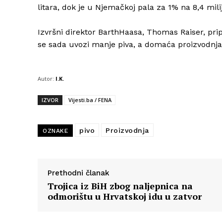
litara, dok je u Njemačkoj pala za 1% na 8,4 milij
Izvršni direktor BarthHaasa, Thomas Raiser, pri
se sada uvozi manje piva, a domaća proizvodnja
Autor:
I.K.
IZVOR
Vijesti.ba / FENA
pivo
Proizvodnja
OZNAKE
Prethodni članak
Trojica iz BiH zbog naljepnica na
odmorištu u Hrvatskoj idu u zatvor