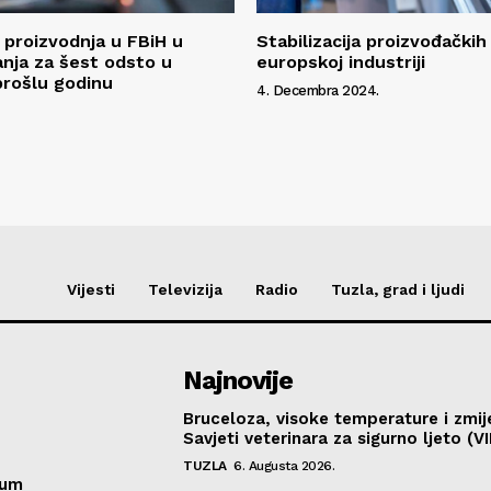
a proizvodnja u FBiH u
Stabilizacija proizvođačkih
nja za šest odsto u
europskoj industriji
rošlu godinu
4. Decembra 2024.
Vijesti
Televizija
Radio
Tuzla, grad i ljudi
Najnovije
Bruceloza, visoke temperature i zmij
Savjeti veterinara za sigurno ljeto (V
TUZLA
6. Augusta 2026.
sum