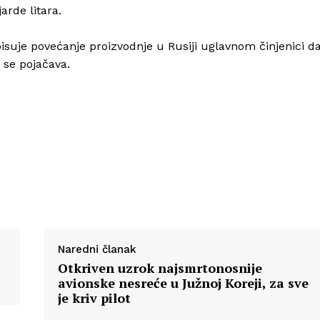
arde litara.
pisuje povećanje proizvodnje u Rusiji uglavnom činjenici d
Info
 se pojačava.
O nama
Kontakt
Impressum
Naredni članak
Otkriven uzrok najsmrtonosnije
avionske nesreće u Južnoj Koreji, za sve
je kriv pilot