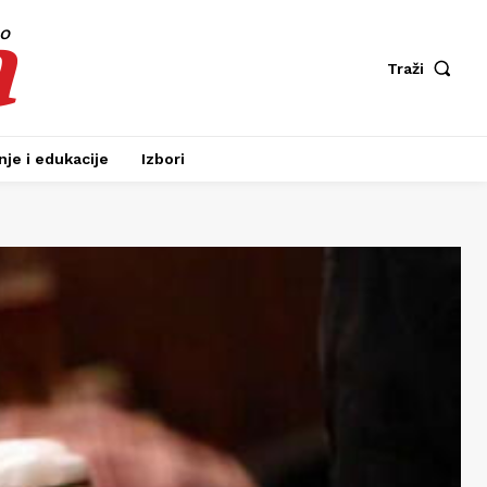
a
fo
Traži
je i edukacije
Izbori