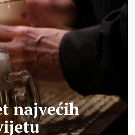
t najvećih
ijetu