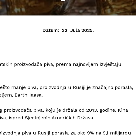
Datum:
22. Jula 2025.
jetskih proizvođača piva, prema najnovijem izvještaju
što manje piva, proizvodnja u Rusiji je značajno porasla,
eljem, BarthHaasa.
proizvođača piva, koju je držala od 2013. godine. Kina
piva, ispred Sjedinjenih Američkih Država.
oizvodnja piva u Rusiji porasla za oko 9% na 9,1 milijardu