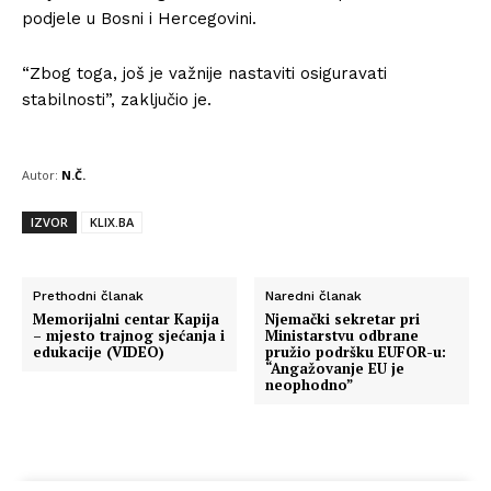
podjele u Bosni i Hercegovini.
“Zbog toga, još je važnije nastaviti osiguravati
stabilnosti”, zaključio je.
Autor:
N.Č.
IZVOR
KLIX.BA
Prethodni članak
Naredni članak
Memorijalni centar Kapija
Njemački sekretar pri
– mjesto trajnog sjećanja i
Ministarstvu odbrane
edukacije (VIDEO)
pružio podršku EUFOR-u:
“Angažovanje EU je
neophodno”