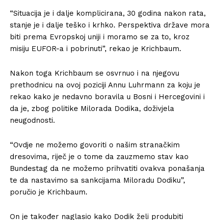
“Situacija je i dalje komplicirana, 30 godina nakon rata,
stanje je i dalje teško i krhko. Perspektiva države mora
biti prema Evropskoj uniji i moramo se za to, kroz
misiju EUFOR-a i pobrinuti”, rekao je Krichbaum.
Nakon toga Krichbaum se osvrnuo i na njegovu
prethodnicu na ovoj poziciji Annu Luhrmann za koju je
rekao kako je nedavno boravila u Bosni i Hercegovini i
da je, zbog politike Milorada Dodika, doživjela
neugodnosti.
“Ovdje ne možemo govoriti o našim stranačkim
dresovima, riječ je o tome da zauzmemo stav kao
Bundestag da ne možemo prihvatiti ovakva ponašanja
te da nastavimo sa sankcijama Miloradu Dodiku”,
poručio je Krichbaum.
On je također naglasio kako Dodik želi produbiti