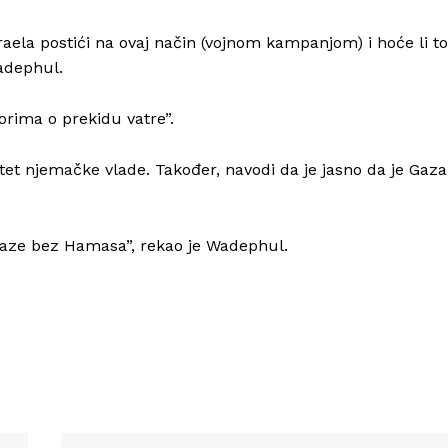
zraela postići na ovaj način (vojnom kampanjom) i hoće li to
Wadephul.
orima o prekidu vatre”.
Info
tet njemačke vlade. Također, navodi da je jasno da je Gaza
O nama
Kontakt
Gaze bez Hamasa”, rekao je Wadephul.
Impressum