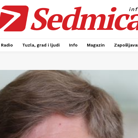
Sedmic
in
Radio
Tuzla, grad i ljudi
Info
Magazin
Zapošljavan