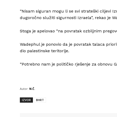
“Nisam siguran mogu li se svi strateški ciljevi I
dugoročno služiti sigurnosti Izraela”, rekao je 
Stoga je apelovao “na povratak ozbiljnim pregov
Wadephul je ponovio da je povratak talaca priori
dio palestinske teritorije.
“Potrebno nam je političko rješenje za obnovu 
Autor:
N.Č.
IZVOR
BHRT