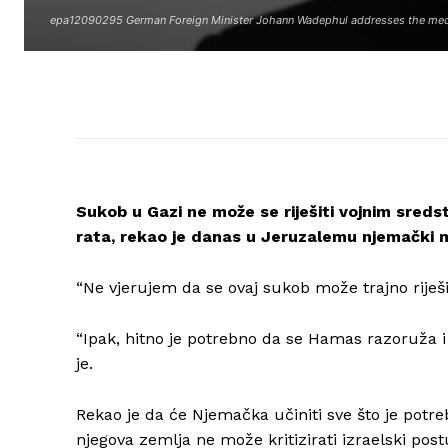
epa12090295 German Foreign Minister Johann Wadephul addresses the media 
Sukob u Gazi ne može se riješiti vojnim sredst
rata, rekao je danas u Jeruzalemu njemački 
“Ne vjerujem da se ovaj sukob može trajno riješ
“Ipak, hitno je potrebno da se Hamas razoruža i
je.
Rekao je da će Njemačka učiniti sve što je potre
njegova zemlja ne može kritizirati izraelski pos