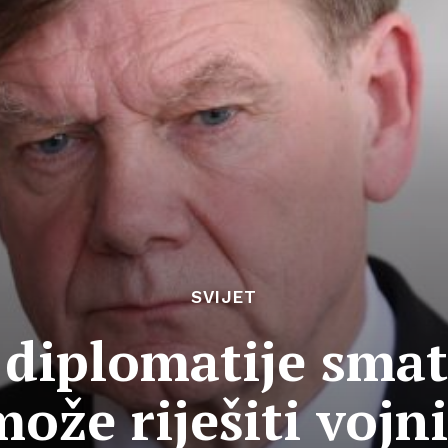
SVIJET
 diplomatije smatr
može riješiti voj