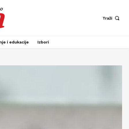
a
fo
Traži
je i edukacije
Izbori