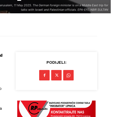
salem, 11 May 2025. The German foreign minister is on a Middle East trip for
talks with Israeli and Palestinian officials. EPA-EFE/ABIR SULTAN
id
PODIJELI:
o
da