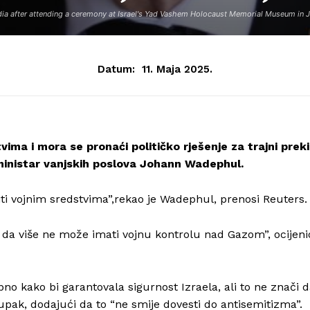
after attending a ceremony at Israel's Yad Vashem Holocaust Memorial Museum in Jeru
Datum:
11. Maja 2025.
vima i mora se pronaći političko rješenje za trajni prek
ministar vanjskih poslova Johann Wadephul.
iti vojnim sredstvima”,rekao je Wadephul, prenosi Reuters.
 da više ne može imati vojnu kontrolu nad Gazom”, ocijeni
bno kako bi garantovala sigurnost Izraela, ali to ne znači 
tupak, dodajući da to “ne smije dovesti do antisemitizma”.