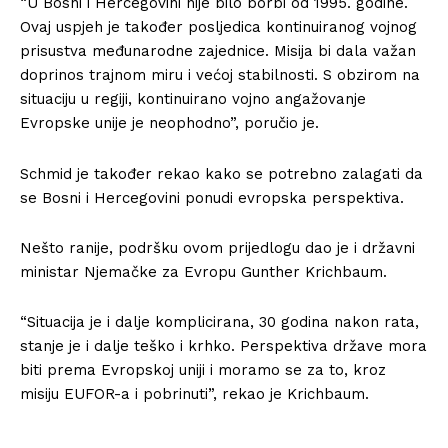
“U Bosni i Hercegovini nije bilo borbi od 1995. godine.
Ovaj uspjeh je također posljedica kontinuiranog vojnog
prisustva međunarodne zajednice. Misija bi dala važan
doprinos trajnom miru i većoj stabilnosti. S obzirom na
situaciju u regiji, kontinuirano vojno angažovanje
Evropske unije je neophodno”, poručio je.
Schmid je također rekao kako se potrebno zalagati da
se Bosni i Hercegovini ponudi evropska perspektiva.
Nešto ranije, podršku ovom prijedlogu dao je i državni
ministar Njemačke za Evropu Gunther Krichbaum.
“Situacija je i dalje komplicirana, 30 godina nakon rata,
stanje je i dalje teško i krhko. Perspektiva države mora
biti prema Evropskoj uniji i moramo se za to, kroz
misiju EUFOR-a i pobrinuti”, rekao je Krichbaum.