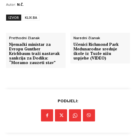
Autor:
N.Č.
IZVOR
KLIX.BA
Prethodni članak
Naredni članak
Njemački ministar za
Učenici Richmond Park
Evropu Gunther
Međunarodne srednje
Krichbaum traži nastavak
škole iz Tuzle nižu
sankcija za Dodika:
uspjehe (VIDEO)
“Moramo zauzeti stav”
PODIJELI: