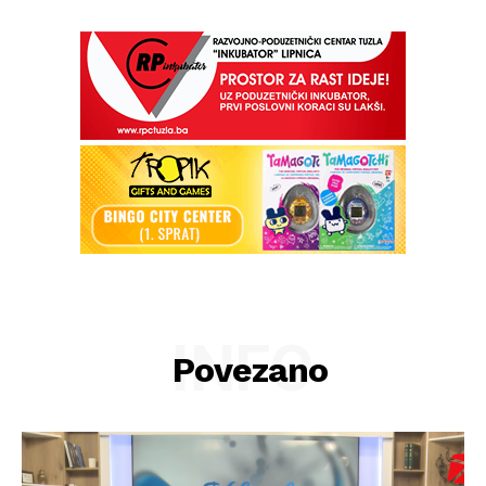
INFO
Povezano