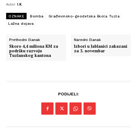
Autor:
I.K.
OZNAKE
Bomba
Građevinsko-geodetska škola Tuzla
Lažna dojava
Prethodni članak
Naredni članak
Skoro 4,4 miliona KM za
Izbori u Jablanici zakazani
podršku razvoju
za 3. novembar
Tuzlanskog kantona
PODIJELI: