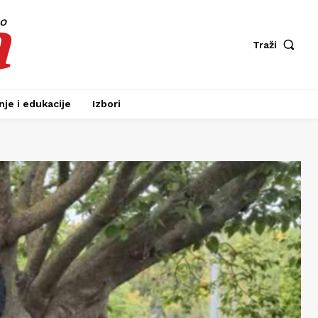
a
fo
Traži
je i edukacije
Izbori