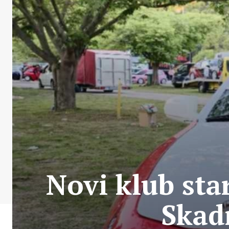
Novi klub st
Skadr