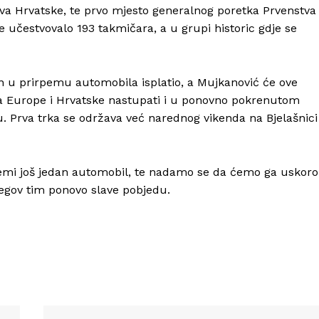
tva Hrvatske, te prvo mjesto generalnog poretka Prvenstva
e učestvovalo 193 takmičara, a u grupi historic gdje se
en u prirpemu automobila isplatio, a Mujkanović će ove
Info
ma Europe i Hrvatske nastupati i u ponovno pokrenutom
 Prva trka se održava već narednog vikenda na Bjelašnici
O nama
Kontakt
Impressum
remi još jedan automobil, te nadamo se da ćemo ga uskoro
jegov tim ponovo slave pobjedu.