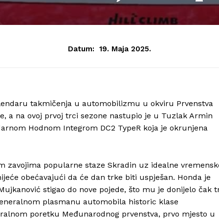
Datum:
19. Maja 2025.
alendaru takmičenja u automobilizmu u okviru Prvenstva
ke, a na ovoj prvoj trci sezone nastupio je u Tuzlak Armin
endarnom Hodnom Integrom DC2 TypeR koja je okrunjena
im zavojima popularne staze Skradin uz idealne vremensk
jeće obećavajući da će dan trke biti uspješan. Honda je
ujkanović stigao do nove pojede, što mu je donijelo čak tr
u generalnom plasmanu automobila historic klase
eralnom poretku Međunarodnog prvenstva, prvo mjesto u