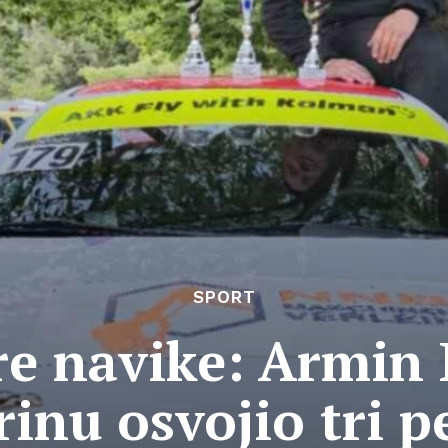
SPORT
are navike: Armin
inu osvojio tri 