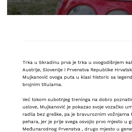
Trka u Skradinu prva je trka u ovogodišnjem k
Austrije, Slovenije i Prvenstva Republike Hrvats
Mujkanović ovoga puta u klasi historic sa leg
brojnim titulama.
Već tokom subotnjeg treninga na dobro poznat
uslove, Mujkanović je pokazao svoje vozačko umi
radila bez greške, pa je bravuroznim vožnjama M
pehara, jer je prije svega osvojio prvo mjesto 
Međunarodnog Prvenstva , drugo mjesto u gen