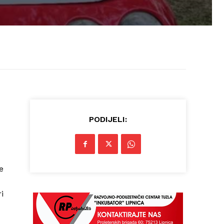
PODIJELI:
e
i