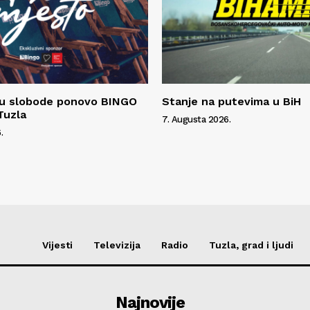
gu slobode ponovo BINGO
Stanje na putevima u BiH
Tuzla
7. Augusta 2026.
.
Vijesti
Televizija
Radio
Tuzla, grad i ljudi
Najnovije