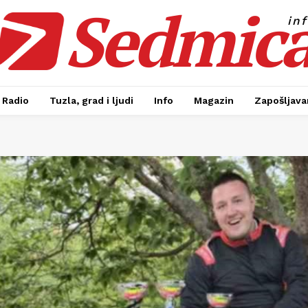
Sedmic
in
Radio
Tuzla, grad i ljudi
Info
Magazin
Zapošljavan