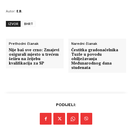
Autor:
E.B.
IZVOR
BHRT
Prethodni članak
Naredni članak
Nije baš sve crno: Zmajevi
Čestitka gradonačelnika
osigurali mjesto u trećem
Tuzle u povodu
šeširu na žrijebu
obilježavanja
kvalifikacija za SP
Međunarodnog dana
studenata
PODIJELI: