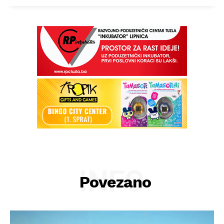
INFO
Povezano