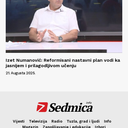
Izet Numanović: Reformisani nastavni plan vodi ka
jasnijem i prilagodljivom učenju
21. Augusta 2025.
Sedmica
info
Vijesti
Televizija
Radio
Tuzla, grad i ljudi
Info
Magazin
Zapošljavanje i edukacije
Izbori