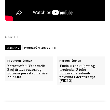
Autor:
I.H.
OZNAKE
Pedagoški zavod TK
Prethodni članak
Naredni članak
Katastrofa u Venecueli:
Tuzla u znaku ljetnog
Broj žrtava razornog
uređenja: U toku
potresa porastao na više
održavanje zelenih
od 3.000
površina i deratizacija
(VIDEO)