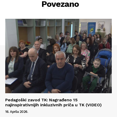
INFO
Povezano
Info
Pedagoški zavod TK: Nagrađeno 15
najinspirativnijih inkluzivnih priča u TK (VIDEO)
O nama
16. Aprila 2026.