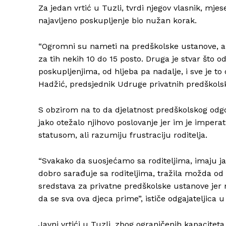
Za jedan vrtić u Tuzli, tvrdi njegov vlasnik, mj
najavljeno poskupljenje bio nužan korak.
“Ogromni su nameti na predškolske ustanove, al
za tih nekih 10 do 15 posto. Druga je stvar što od
poskupljenjima, od hljeba pa nadalje, i sve je t
Hadžić, predsjednik Udruge privatnih predškols
S obzirom na to da djelatnost predškolskog odgoj
jako otežalo njihovo poslovanje jer im je imperat
statusom, ali razumiju frustraciju roditelja.
“Svakako da suosjećamo sa roditeljima, imaju jako v
dobro sarađuje sa roditeljima, tražila možda od
sredstava za privatne predškolske ustanove jer
da se sva ova djeca prime”, ističe odgajateljica
Javni vrtići u Tuzli, zbog ograničenih kapacitet