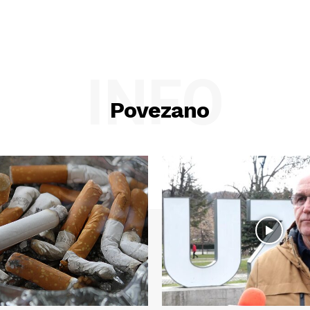
INFO
Povezano