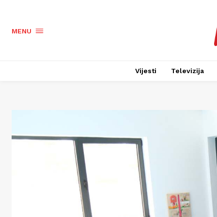
MENU
Vijesti
Televizija