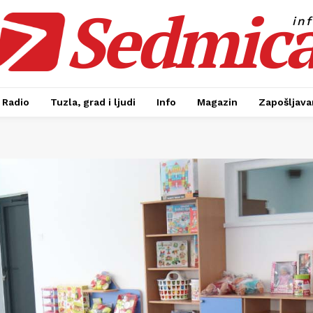
Sedmic
in
Radio
Tuzla, grad i ljudi
Info
Magazin
Zapošljavan