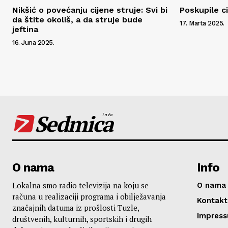
Nikšić o povećanju cijene struje: Svi bi
Poskupile c
da štite okoliš, a da struje bude
17. Marta 2025.
jeftina
16. Juna 2025.
Sedmica
info
O nama
Info
Lokalna smo radio televizija na koju se
O nama
računa u realizaciji programa i obilježavanja
Kontakt
značajnih datuma iz prošlosti Tuzle,
Impres
društvenih, kulturnih, sportskih i drugih