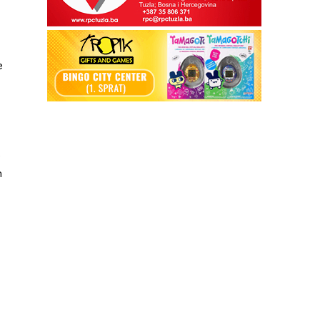
e
e
m