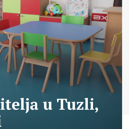
telja u Tuzli,
i