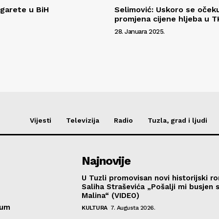
igarete u BiH
Selimović: Uskoro se oček
promjena cijene hljeba u T
28. Januara 2025.
Vijesti
Televizija
Radio
Tuzla, grad i ljudi
Najnovije
U Tuzli promovisan novi historijski 
Saliha Straševića „Pošalji mi busjen 
Malina“ (VIDEO)
sum
KULTURA
7. Augusta 2026.