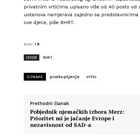
privatnim vrtićima upisano više od 40 posto od 
ustanova namjerava zajedno sa predstavnicima ro
ove djece, piše BHRT.
Autor:
I.K.
IZVOR
BHRT
poskupljenje
vrtic
OZNAKE
Prethodni članak
Pobjednik njemačkih izbora Merz:
Prioritet mi je jačanje Evrope i
nezavisnost od SAD-a