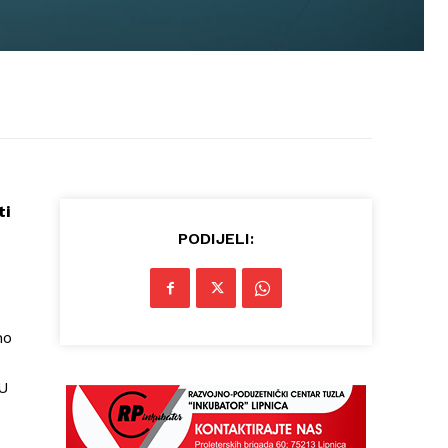
ti
PODIJELI:
no
 U