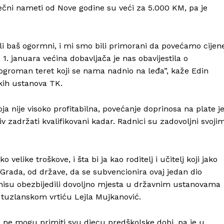
esečni nameti od Nove godine su veći za 5.000 KM, pa je
i baš ogormni, i mi smo bili primorani da povećamo cijen
 1. januara većina dobavljača je nas obavijestila o
o ogroman teret koji se nama nadnio na leđa”, kaže Edin
kih ustanova TK.
a nije visoko profitabilna, povećanje doprinosa na plate j
iv zadržati kvalifikovani kadar. Radnici su zadovoljni svoji
Info
elike troškove, i šta bi ja kao roditelj i učitelj koji jako
 Grada, od države, da se subvencionira ovaj jedan dio
O nama
 nisu obezbijedili dovoljno mjesta u državnim ustanovama
Kontakt
 u tuzlanskom vrtiću Lejla Mujkanović.
Impressum
a, ne mogu primiti svu djecu predškolske dobi, pa je u