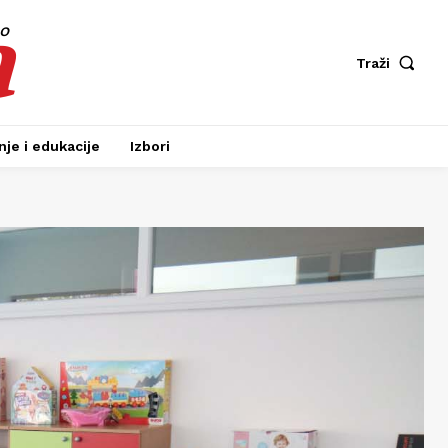
a
fo
Traži
je i edukacije
Izbori