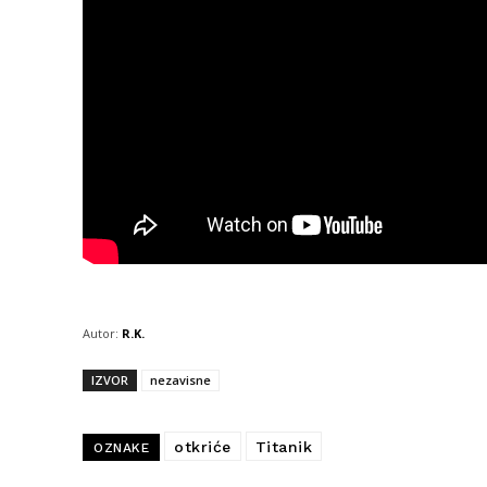
Autor:
R.K.
IZVOR
nezavisne
otkriće
Titanik
OZNAKE