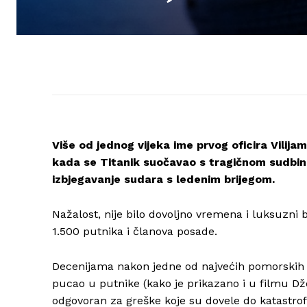
Više od jednog vijeka ime prvog oficira Vili
kada se Titanik suočavao s tragičnom sudbin
izbjegavanje sudara s ledenim brijegom.
Nažalost, nije bilo dovoljno vremena i luksuzni 
1.500 putnika i članova posade.
Decenijama nakon jedne od najvećih pomorskih t
pucao u putnike (kako je prikazano i u filmu D
odgovoran za greške koje su dovele do katastrof