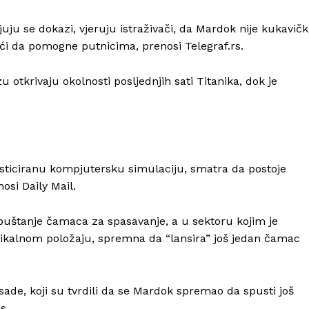
uju se dokazi, vjeruju istraživači, da Mardok nije kukavičk
ći da pomogne putnicima, prenosi Telegraf.rs.
 otkrivaju okolnosti posljednjih sati Titanika, dok je
ofisticiranu kompjutersku simulaciju, smatra da postoje
osi Daily Mail.
spuštanje čamaca za spasavanje, a u sektoru kojim je
ertikalnom položaju, spremna da “lansira” još jedan čamac
ade, koji su tvrdili da se Mardok spremao da spusti još
s.