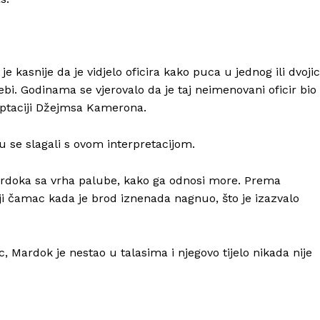
je kasnije da je vidjelo oficira kako puca u jednog ili dvoji
ebi. Godinama se vjerovalo da je taj neimenovani oficir bio
aptaciji Džejmsa Kamerona.
u se slagali s ovom interpretacijom.
o Mardoka sa vrha palube, kako ga odnosi more. Prema
Info
i čamac kada je brod iznenada nagnuo, što je izazvalo
O nama
Kontakt
 Mardok je nestao u talasima i njegovo tijelo nikada nije
Impressum