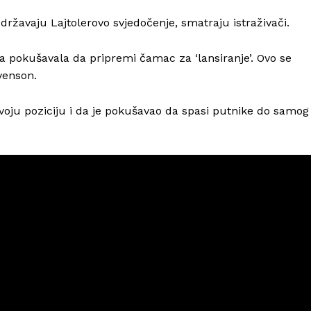
državaju Lajtolerovo svjedočenje, smatraju istraživači.
da pokušavala da pripremi čamac za ‘lansiranje’. Ovo se
venson.
svoju poziciju i da je pokušavao da spasi putnike do samog