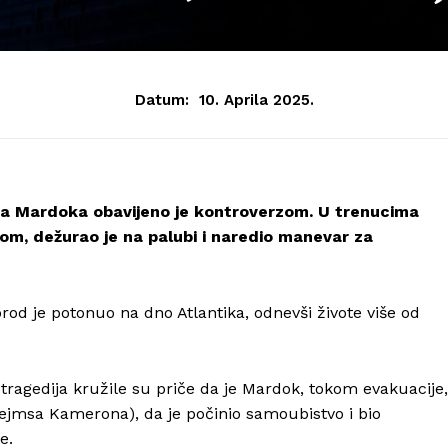
Datum:
10. Aprila 2025.
jama Mardoka obavijeno je kontroverzom. U trenucima
om, dežurao je na palubi i naredio manevar za
brod je potonuo na dno Atlantika, odnevši živote više od
ragedija kružile su priče da je Mardok, tokom evakuacije,
žejmsa Kamerona), da je počinio samoubistvo i bio
e.