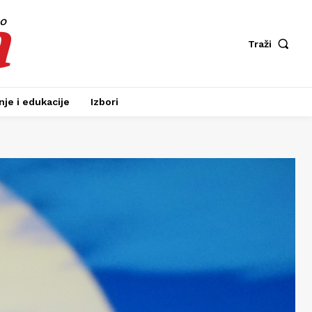
a
fo
Traži
je i edukacije
Izbori