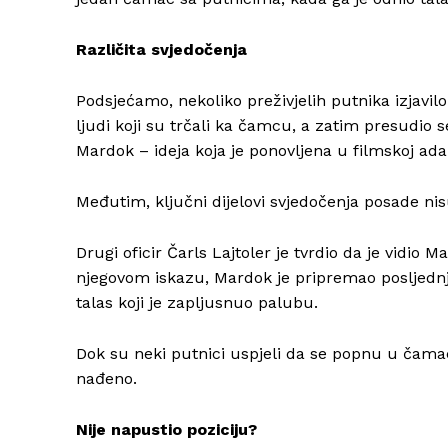
Različita svjedočenja
Podsjećamo, nekoliko preživjelih putnika izjavilo 
ljudi koji su trčali ka čamcu, a zatim presudio s
Mardok – ideja koja je ponovljena u filmskoj ad
Međutim, ključni dijelovi svjedočenja posade nis
Drugi oficir Čarls Lajtoler je tvrdio da je vidi
njegovom iskazu, Mardok je pripremao posljednj
talas koji je zapljusnuo palubu.
Dok su neki putnici uspjeli da se popnu u čamac,
nađeno.
Nije napustio poziciju?