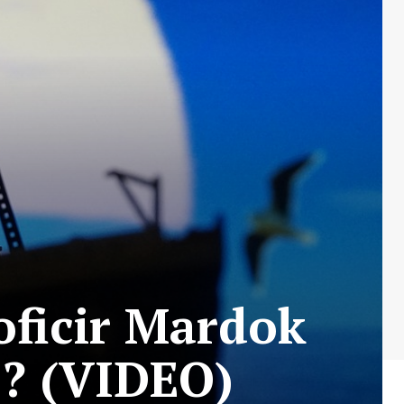
oficir Mardok
j? (VIDEO)