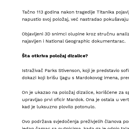
Tačno 113 godina nakon tragedije Titanika pojavlj
napustio svoj položaj, već nastradao pokušavaju
Objavljeni 3D snimci olupine kroz stručnu analizu
najavljen i National Geographic dokumentarac.
Šta otkriva položaj dizalice?
Istraživač Parks Stivenson, koji je predstavio s
dokazi koji brišu ljagu s Mardokovog imena, pren
On je ukazao na položaj dizalice, korišćene za 
upravljao prvi oficir Mardok. Ona je ostala u v
kad je luksuzno plovilo potonulo.
Ovo podržava svjedočenja preživjelih članova pos
jedan čamac sa putnicima, kada ga je odnio tala