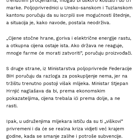
trenutnim procjenama, mogao bi uskoro koštati i do tri
marke. Poljoprivrednici u Unsko-sanskom i Tuzlanskom
kantonu poručuju da su iscrpili sve mogućnosti štednje,
a situacija je, kako navode, postala neodrživa.
„Cijene stočne hrane, goriva i električne energije rastu,
a otkupna cijena ostaje ista. Ako država ne reaguje,
mnoge farme će morati zatvoriti“, poručuju proizvođači.
S druge strane, iz Ministarstva poljoprivrede Federacije
BiH poručuju da razloga za poskupljenje nema, jer na
tržištu trenutno postoji višak mlijeka. Ministar Stjepan
Hrnjić naglašava da bi, prema ekonomskim
pokazateljima, cijena trebala ići prema dolje, a ne
rasti.
Ipak, u udruženjima mljekara ističu da su ti „viškovi“
privremeni i da će se realna kriza vidjeti već krajem
godine, kada se smanje zalihe i potroše subvencije.