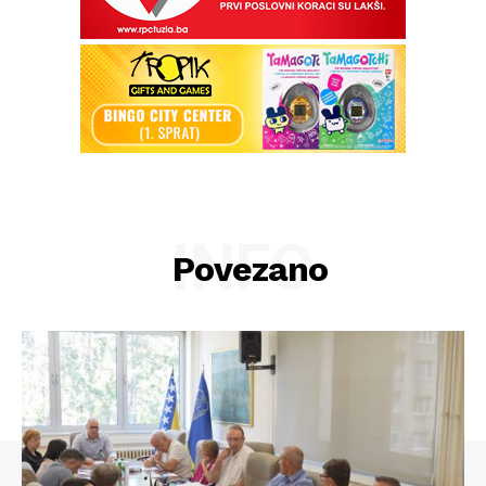
INFO
Povezano