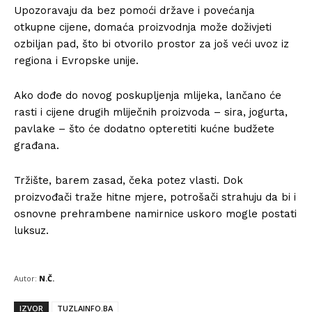
Upozoravaju da bez pomoći države i povećanja
otkupne cijene, domaća proizvodnja može doživjeti
ozbiljan pad, što bi otvorilo prostor za još veći uvoz iz
regiona i Evropske unije.
Ako dođe do novog poskupljenja mlijeka, lančano će
rasti i cijene drugih mliječnih proizvoda – sira, jogurta,
pavlake – što će dodatno opteretiti kućne budžete
građana.
Tržište, barem zasad, čeka potez vlasti. Dok
proizvođači traže hitne mjere, potrošači strahuju da bi i
osnovne prehrambene namirnice uskoro mogle postati
luksuz.
Autor:
N.Č.
IZVOR
TUZLAINFO.BA