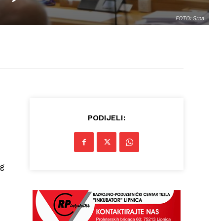
FOTO: Srna
PODIJELI:
og