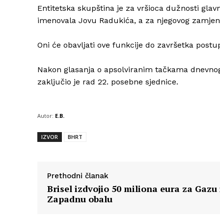
Entitetska skupština je za vršioca dužnosti glav
imenovala Jovu Radukića, a za njegovog zamjen
Oni će obavljati ove funkcije do završetka postu
Nakon glasanja o apsolviranim tačkama dnevno
zaključio je rad 22. posebne sjednice.
Autor:
E.B.
IZVOR
BHRT
Prethodni članak
Brisel izdvojio 50 miliona eura za Gazu 
Zapadnu obalu