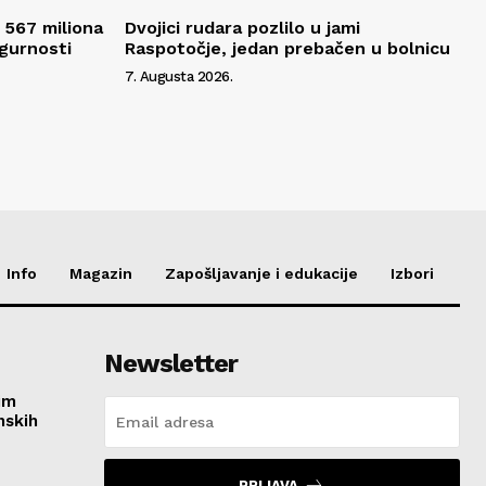
 567 miliona
Dvojici rudara pozlilo u jami
igurnosti
Raspotočje, jedan prebačen u bolnicu
7. Augusta 2026.
Info
Magazin
Zapošljavanje i edukacije
Izbori
Newsletter
im
nskih
PRIJAVA