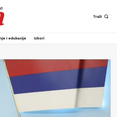
a
fo
Traži
je i edukacije
Izbori