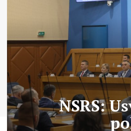
NSRS: Us
po