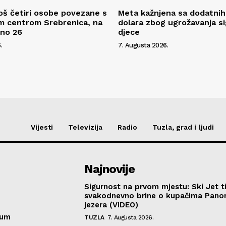
oš četiri osobe povezane s
Meta kažnjena sa dodatnih
m centrom Srebrenica, na
dolara zbog ugrožavanja s
pno 26
djece
.
7. Augusta 2026.
Vijesti
Televizija
Radio
Tuzla, grad i ljudi
Najnovije
Sigurnost na prvom mjestu: Ski Jet t
svakodnevno brine o kupačima Pano
jezera (VIDEO)
sum
TUZLA
7. Augusta 2026.