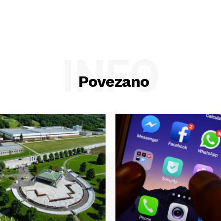
INFO
Povezano