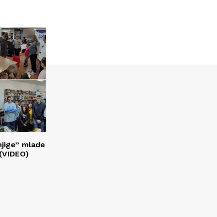
njige” mlade
 (VIDEO)