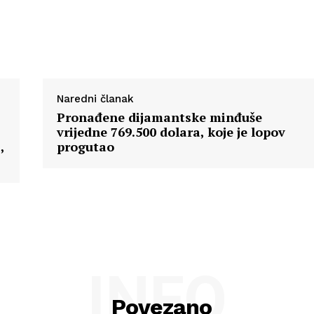
Naredni članak
Pronađene dijamantske minđuše
vrijedne 769.500 dolara, koje je lopov
,
progutao
INFO
Povezano