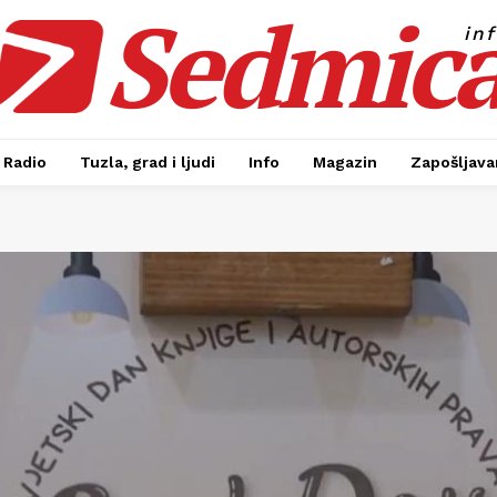
Sedmic
in
Radio
Tuzla, grad i ljudi
Info
Magazin
Zapošljavan