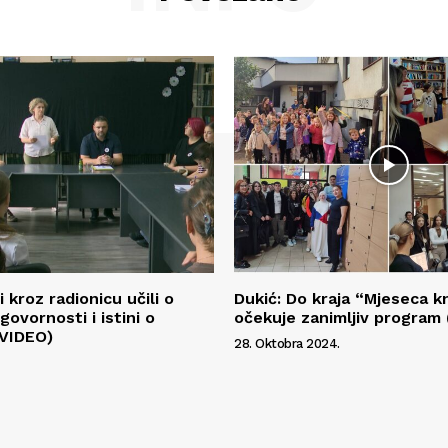
i kroz radionicu učili o
Dukić: Do kraja “Mjeseca k
govornosti i istini o
očekuje zanimljiv program
(VIDEO)
28. Oktobra 2024.