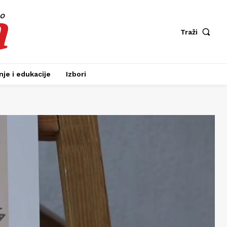
a
fo
Traži
je i edukacije
Izbori