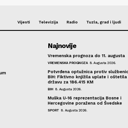
Vijesti
Televizija
Radio
Tuzla, grad i ljudi
Najnovije
Vremenska prognoza do 11. augusta
VREMENSKA PROGNOZA
8. Augusta 2026.
Potvrđena optužnica protiv službeni
sum
BiH: Fiktivno knjižila uplate i oštetila
državu za 186.415 KM
BIH
8. Augusta 2026.
Muška U-16 reprezentacija Bosne i
Hercegovine poražena od Švedske
SPORT
8. Augusta 2026.