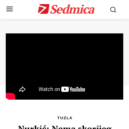
Sedmica
TUZLA
Nurkić: Nema skorijeg