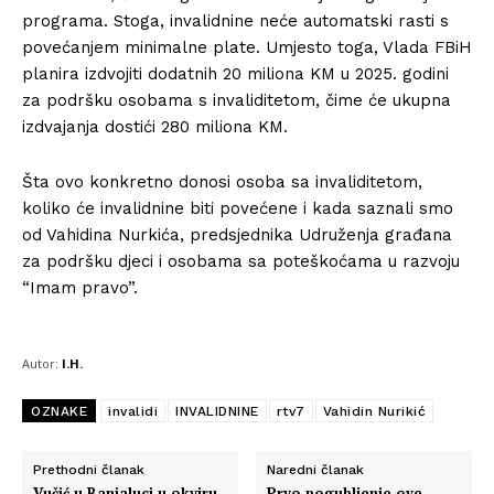
programa. Stoga, invalidnine neće automatski rasti s
povećanjem minimalne plate. Umjesto toga, Vlada FBiH
planira izdvojiti dodatnih 20 miliona KM u 2025. godini
za podršku osobama s invaliditetom, čime će ukupna
izdvajanja dostići 280 miliona KM.
Šta ovo konkretno donosi osoba sa invaliditetom,
koliko će invalidnine biti povećene i kada saznali smo
od Vahidina Nurkića, predsjednika Udruženja građana
za podršku djeci i osobama sa poteškoćama u razvoju
“Imam pravo”.
Autor:
I.H.
OZNAKE
invalidi
INVALIDNINE
rtv7
Vahidin Nurikić
Prethodni članak
Naredni članak
Vučić u Banjaluci u okviru
Prvo pogubljenje ove