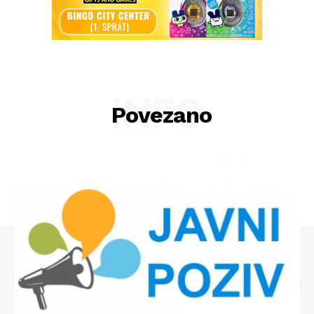
INFO
Povezano