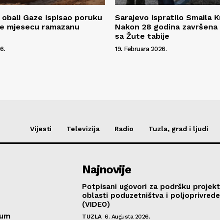
 obali Gaze ispisao poruku
Sarajevo ispratilo Smaila Kr
ce mjesecu ramazanu
Nakon 28 godina završena 
sa Žute tabije
6.
19. Februara 2026.
Vijesti
Televizija
Radio
Tuzla, grad i ljudi
Najnovije
Potpisani ugovori za podršku projekt
oblasti poduzetništva i poljoprivred
(VIDEO)
sum
TUZLA
6. Augusta 2026.