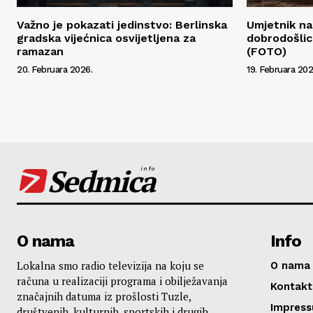
Važno je pokazati jedinstvo: Berlinska
Umjetnik na
gradska vijećnica osvijetljena za
dobrodošli
ramazan
(FOTO)
20. Februara 2026.
19. Februara 202
Sedmica
info
O nama
Info
Lokalna smo radio televizija na koju se
O nama
računa u realizaciji programa i obilježavanja
Kontakt
značajnih datuma iz prošlosti Tuzle,
Impres
društvenih, kulturnih, sportskih i drugih