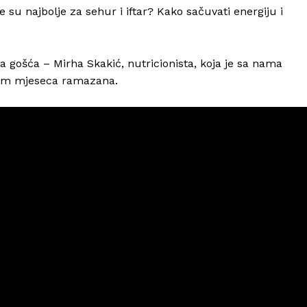
su najbolje za sehur i iftar? Kako sačuvati energiju i
a gošća – Mirha Skakić, nutricionista, koja je sa nama
tokom mjeseca ramazana.
Info
O nama
Kontakt
Impressum