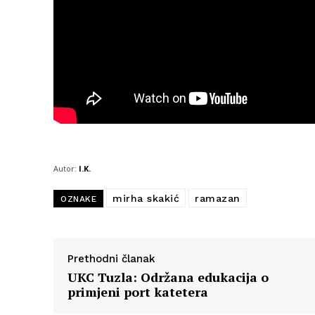
Autor:
I.K.
mirha skakić
ramazan
OZNAKE
Prethodni članak
UKC Tuzla: Održana edukacija o
primjeni port katetera