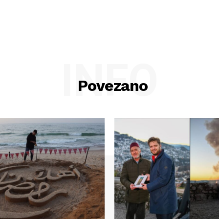
INFO
Povezano