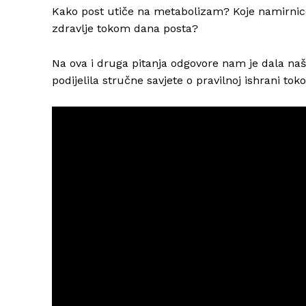
Kako post utiče na metabolizam? Koje namirnice 
zdravlje tokom dana posta?
Na ova i druga pitanja odgovore nam je dala naš
podijelila stručne savjete o pravilnoj ishrani 