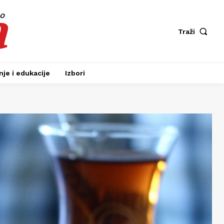
a
fo
Traži
je i edukacije
Izbori