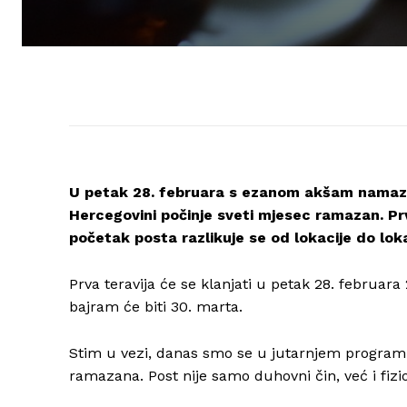
U petak 28. februara s ezanom akšam namaza
Hercegovini počinje sveti mjesec ramazan. Prv
početak posta razlikuje se od lokacije do loka
Prva teravija će se klanjati u petak 28. februa
bajram će biti 30. marta.
Stim u vezi, danas smo se u jutarnjem progra
ramazana. Post nije samo duhovni čin, već i fizi