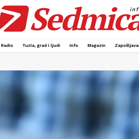
Sedmic
in
Radio
Tuzla, grad i ljudi
Info
Magazin
Zapošljavan