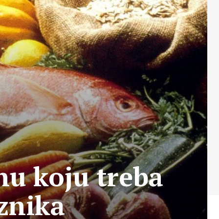
nu koju treba
znika