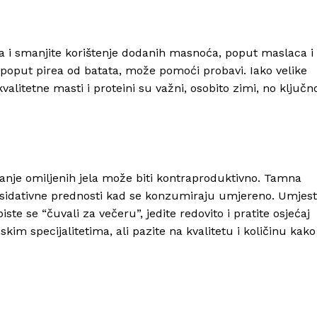
O nama
Kontakt
i smanjite korištenje dodanih masnoća, poput maslaca i
Impressum
poput pirea od batata, može pomoći probavi. Iako velike
valitetne masti i proteini su važni, osobito zimi, no ključn
anje omiljenih jela može biti kontraproduktivno. Tamna
oksidativne prednosti kad se konzumiraju umjereno. Umjes
ste se “čuvali za večeru”, jedite redovito i pratite osjećaj
skim specijalitetima, ali pazite na kvalitetu i količinu kako