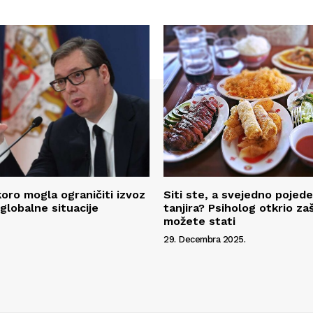
koro mogla ograničiti izvoz
Siti ste, a svejedno pojed
globalne situacije
tanjira? Psiholog otkrio za
možete stati
29. Decembra 2025.