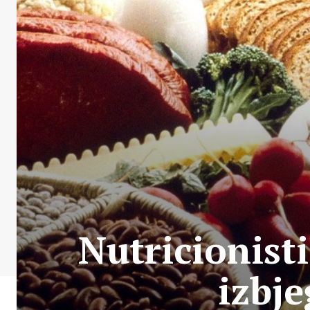
Nutricionist
izbj