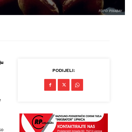
FOTO: PIXABAY
ju
PODIJELI:
e
ko