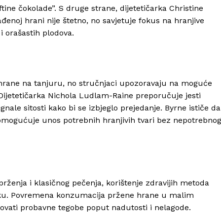
ftine čokolade”. S druge strane, dijetetičarka Christine
enoj hrani nije štetno, no savjetuje fokus na hranjive
 i orašastih plodova.
m hrane na tanjuru, no stručnjaci upozoravaju na moguće
 Dijetetičarka Nichola Ludlam-Raine preporučuje jesti
gnale sitosti kako bi se izbjeglo prejedanje. Byrne ističe da
omogućuje unos potrebnih hranjivih tvari bez nepotrebno
prženja i klasičnog pečenja, korištenje zdravijih metoda
aku. Povremena konzumacija pržene hrane u malim
Info
kovati probavne tegobe poput nadutosti i nelagode.