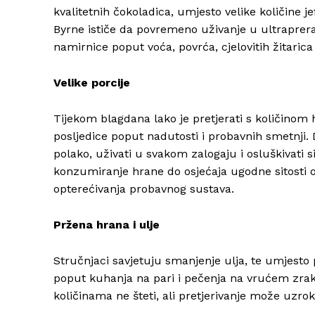
kvalitetnih čokoladica, umjesto velike količine je
Byrne ističe da povremeno uživanje u ultraprerađ
namirnice poput voća, povrća, cjelovitih žitarica
Velike porcije
Tijekom blagdana lako je pretjerati s količino
posljedice poput nadutosti i probavnih smetnji.
polako, uživati u svakom zalogaju i osluškivati si
konzumiranje hrane do osjećaja ugodne sitosti 
opterećivanja probavnog sustava.
Pržena hrana i ulje
Stručnjaci savjetuju smanjenje ulja, te umjesto 
poput kuhanja na pari i pečenja na vrućem zr
količinama ne šteti, ali pretjerivanje može uzro