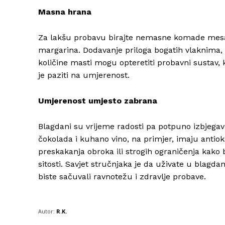
Masna hrana
Za lakšu probavu birajte nemasne komade mesa 
margarina. Dodavanje priloga bogatih vlaknima, 
količine masti mogu opteretiti probavni sustav, k
je paziti na umjerenost.
Umjerenost umjesto zabrana
Blagdani su vrijeme radosti pa potpuno izbjegav
čokolada i kuhano vino, na primjer, imaju anti
preskakanja obroka ili strogih ograničenja kako bi
sitosti. Savjet stručnjaka je da uživate u blagdan
biste sačuvali ravnotežu i zdravlje probave.
Autor:
R.K.