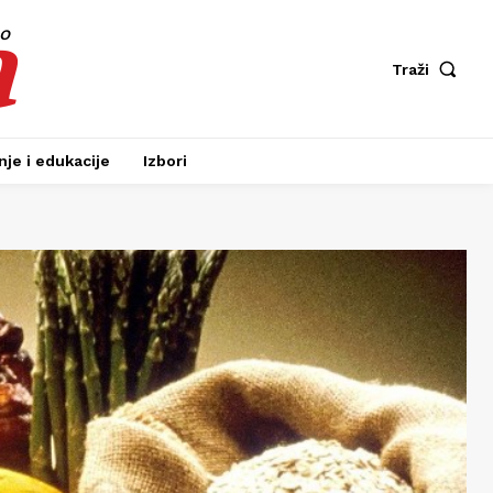
a
fo
Traži
je i edukacije
Izbori