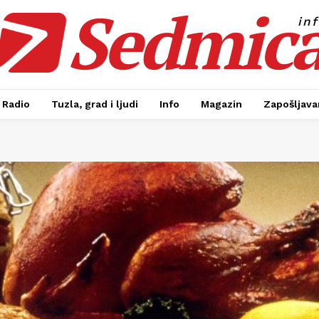
Sedmic
in
Radio
Tuzla, grad i ljudi
Info
Magazin
Zapošljavan