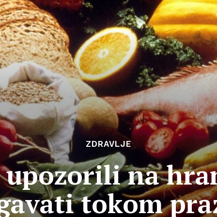
ZDRAVLJE
i upozorili na hra
egavati tokom pra