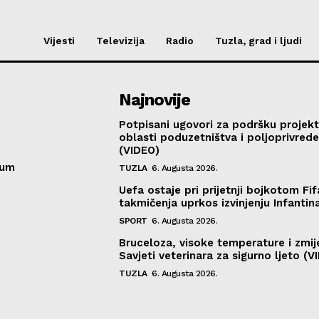
Vijesti
Televizija
Radio
Tuzla, grad i ljudi
Najnovije
Potpisani ugovori za podršku projekt
oblasti poduzetništva i poljoprivred
(VIDEO)
sum
TUZLA
6. Augusta 2026.
Uefa ostaje pri prijetnji bojkotom Fif
takmičenja uprkos izvinjenju Infantin
SPORT
6. Augusta 2026.
Bruceloza, visoke temperature i zmij
Savjeti veterinara za sigurno ljeto (V
TUZLA
6. Augusta 2026.