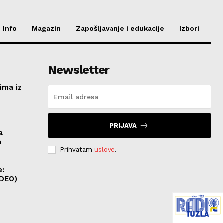
Info
Magazin
Zapošljavanje i edukacije
Izbori
Newsletter
ima iz
e
PRIJAVA
a
a
Prihvatam
uslove
.
e:
IDEO)