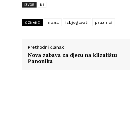
IZVOR
N1
hrana
izbjegavati
praznici
OZNAKE
Prethodni članak
Nova zabava za djecu na klizalištu
Panonika