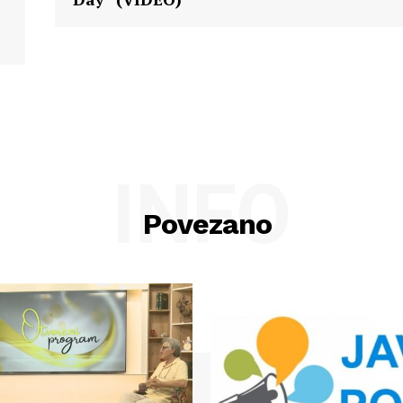
INFO
Povezano