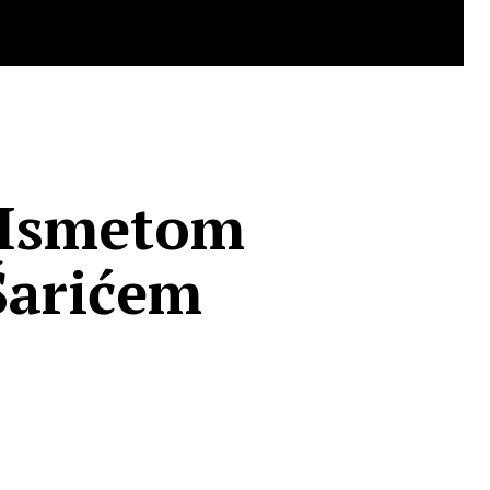
a Ismetom
Šarićem