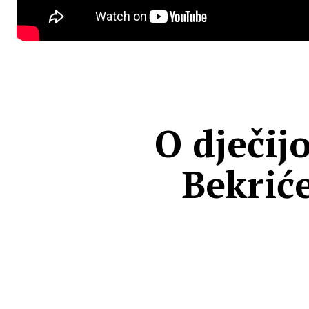
O dječij
Bekrić