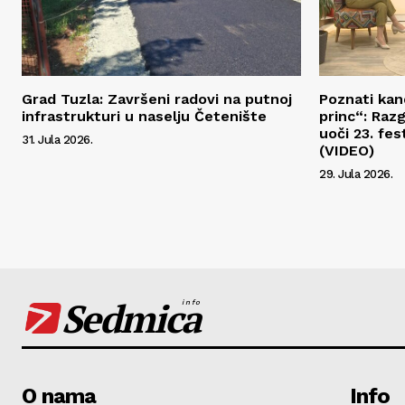
Grad Tuzla: Završeni radovi na putnoj
Poznati kan
infrastrukturi u naselju Četenište
princ“: Raz
uoči 23. fe
31. Jula 2026.
(VIDEO)
29. Jula 2026.
Sedmica
info
O nama
Info