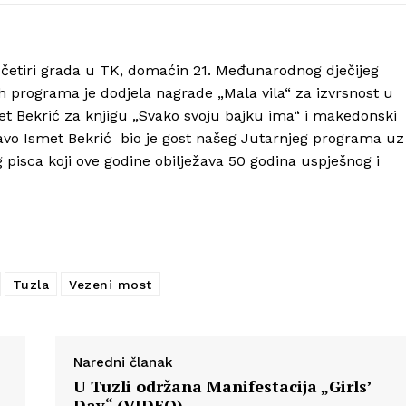
š četiri grada u TK, domaćin 21. Međunarodnog dječijeg
 programa je dodjela nagrade „Mala vila“ za izvrsnost u
Info
smet Bekrić za knjigu „Svako svoju bajku ima“ i makedonski
ravo Ismet Bekrić bio je gost našeg Jutarnjeg programa uz
O nama
pisca koji ove godine obilježava 50 godina uspješnog i
Kontakt
Impressum
Tuzla
Vezeni most
Naredni članak
U Tuzli održana Manifestacija „Girls’
Day“ (VIDEO)