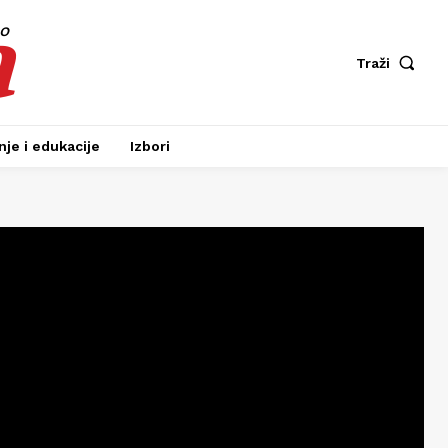
a
fo
Traži
je i edukacije
Izbori