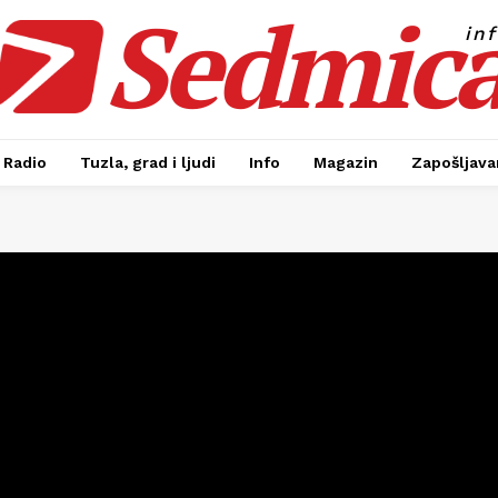
Sedmic
in
Radio
Tuzla, grad i ljudi
Info
Magazin
Zapošljavan