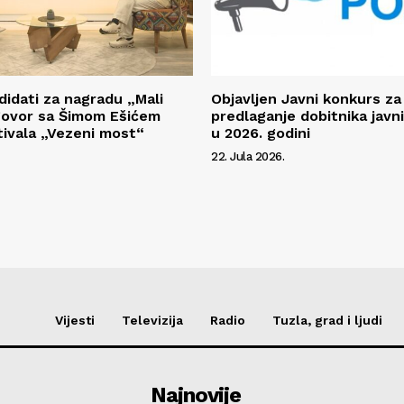
didati za nagradu „Mali
Objavljen Javni konkurs za
govor sa Šimom Ešićem
predlaganje dobitnika javni
stivala „Vezeni most“
u 2026. godini
22. Jula 2026.
Vijesti
Televizija
Radio
Tuzla, grad i ljudi
Najnovije