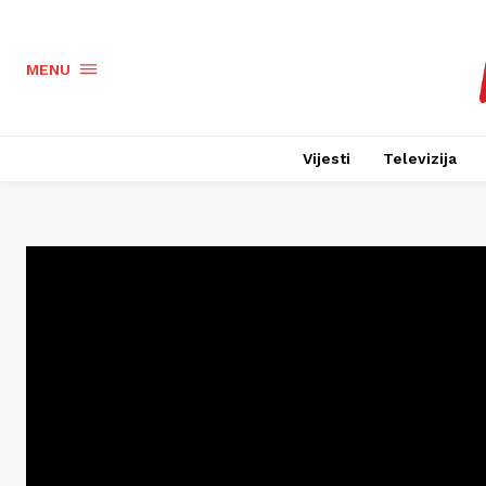
MENU
Vijesti
Televizija