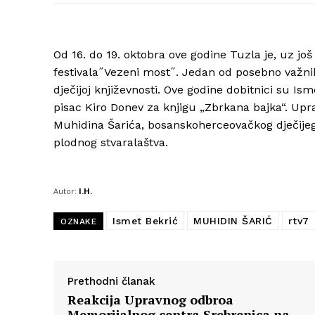
Od 16. do 19. oktobra ove godine Tuzla je, uz jo
festivala˝Vezeni most˝. Jedan od posebno važnih
dječijoj književnosti. Ove godine dobitnici su I
pisac Kiro Donev za knjigu „Zbrkana bajka“. Up
Muhidina Šarića, bosanskoherceovačkog dječijeg 
plodnog stvaralaštva.
Autor:
I.H.
Ismet Bekrić
MUHIDIN ŠARIĆ
rtv7
OZNAKE
Prethodni članak
Reakcija Upravnog odbroa
Memorijalnog centra Srebrenica na