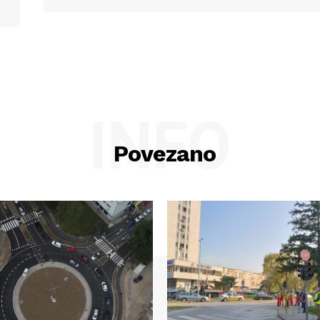
INFO
Povezano