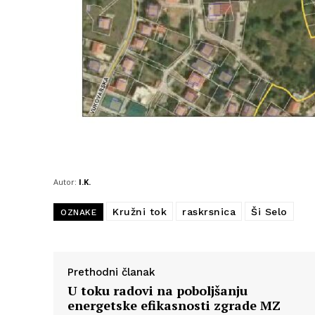
Autor:
I.K.
Kružni tok
raskrsnica
Ši Selo
OZNAKE
Prethodni članak
U toku radovi na poboljšanju
energetske efikasnosti zgrade MZ