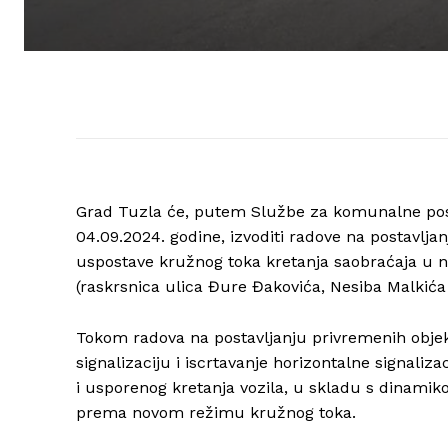
Grad Tuzla će, putem Službe za komunalne poslo
04.09.2024. godine, izvoditi radove na postavlja
uspostave kružnog toka kretanja saobraćaja u na
(raskrsnica ulica Đure Đakovića, Nesiba Malkića 
Tokom radova na postavljanju privremenih objek
signalizaciju i iscrtavanje horizontalne signaliza
i usporenog kretanja vozila, u skladu s dinamik
prema novom režimu kružnog toka.