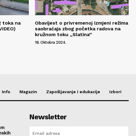
g toka na
Obavijest o privremenoj izmjeni režima
(VIDEO)
saobraćaja zbog početka radova na
kružnom toku „Slatina“
18. Oktobra 2024.
Info
Magazin
Zapošljavanje i edukacije
Izbori
Newsletter
im
nskih