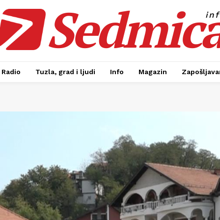
Sedmic
in
Radio
Tuzla, grad i ljudi
Info
Magazin
Zapošljavan