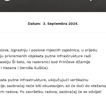
Datum:
3. Septembra 2024.
ve, izgradnju i poslove mjesnih zajednica, u srijedu
nju privremenih objekata putne infrastrukture radi
selju Ši Selo, na raskrsnici kod Prinčeve džamije
i Hasana i Derviša Sušića).
ata putne infrastrukture, uključujući vertikalnu
cije, saobraćaj neće biti obustavljen, ali će doći do otežano
om radova. Po završetku radova, saobraćaj će se odvijati