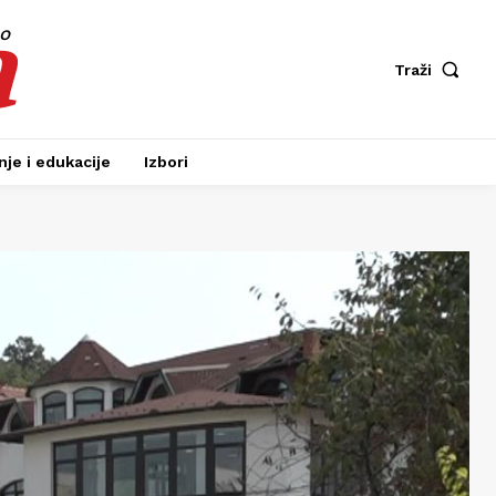
a
fo
Traži
je i edukacije
Izbori