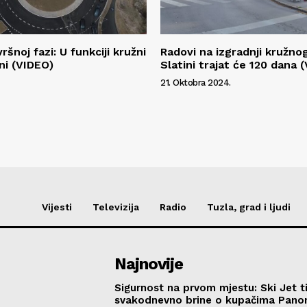
ršnoj fazi: U funkciji kružni
Radovi na izgradnji kružno
ni (VIDEO)
Slatini trajat će 120 dana 
21. Oktobra 2024.
Vijesti
Televizija
Radio
Tuzla, grad i ljudi
Najnovije
Sigurnost na prvom mjestu: Ski Jet t
svakodnevno brine o kupačima Pano