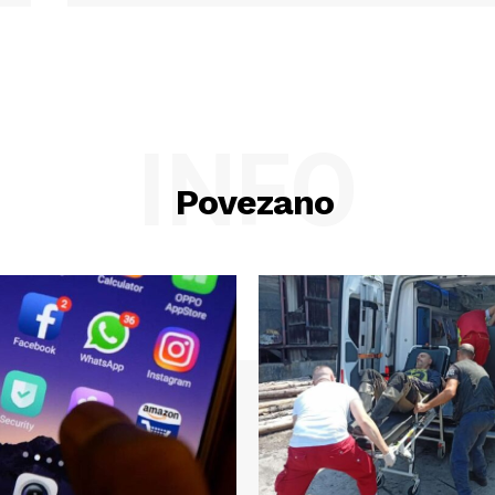
INFO
Povezano