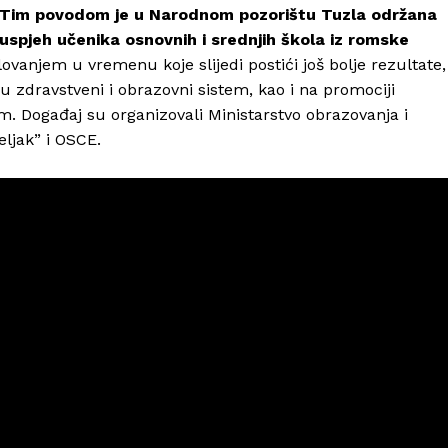
Tim povodom je u Narodnom pozorištu Tuzla održana
 uspjeh učenika osnovnih i srednjih škola iz romske
vanjem u vremenu koje slijedi postići još bolje rezultate,
u zdravstveni i obrazovni sistem, kao i na promociji
m. Događaj su organizovali Ministarstvo obrazovanja i
ljak” i OSCE.