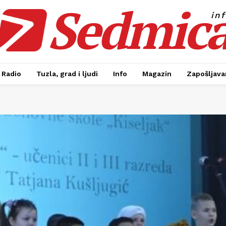
Sedmic
in
Radio
Tuzla, grad i ljudi
Info
Magazin
Zapošljavan