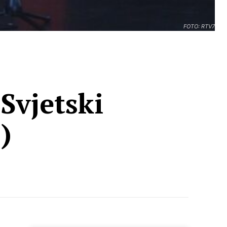
FOTO: RTV7
 Svjetski
)