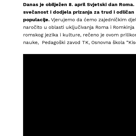
Danas je obilježen 8. april Svjetski dan Roma.
svečanost i dodjela prizanja za trud i odličan
populacije.
Vjerujemo da ćemo zajedničkim djelo
naročito u oblasti uključivanja Roma i Romkinja 
romskog jezika i kulture, rečeno je ovom priliko
nauke, Pedagoški zavod TK, Osnovna škola “Kise