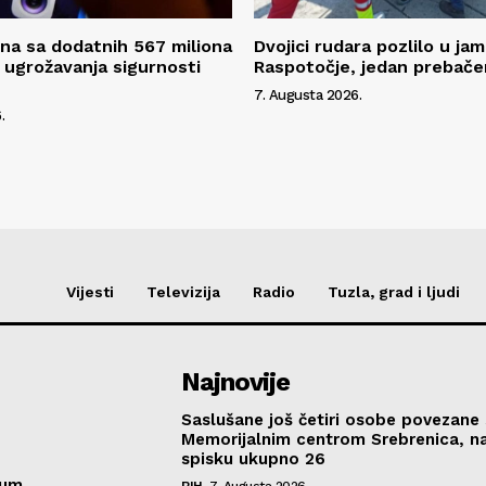
na sa dodatnih 567 miliona
Dvojici rudara pozlilo u jam
 ugrožavanja sigurnosti
Raspotočje, jedan prebače
7. Augusta 2026.
.
Vijesti
Televizija
Radio
Tuzla, grad i ljudi
Najnovije
Saslušane još četiri osobe povezane 
Memorijalnim centrom Srebrenica, n
spisku ukupno 26
sum
BIH
7. Augusta 2026.