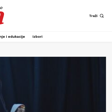
a
fo
Traži
je i edukacije
Izbori