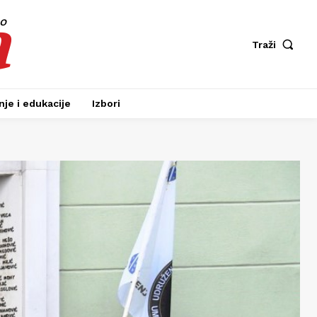
a
fo
Traži
je i edukacije
Izbori