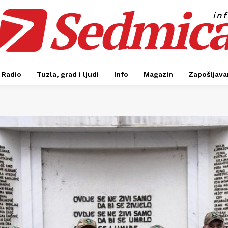
Sedmic
in
Radio
Tuzla, grad i ljudi
Info
Magazin
Zapošljavan