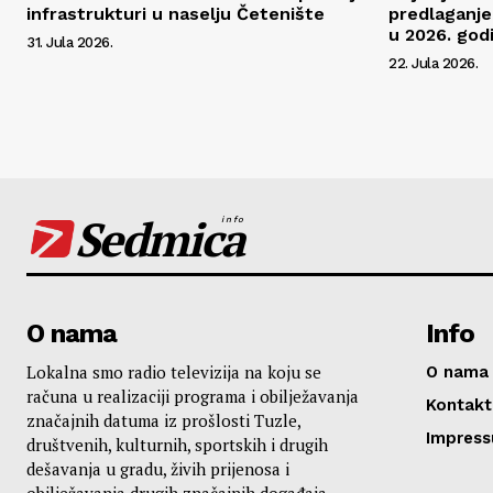
infrastrukturi u naselju Četenište
predlaganje
u 2026. godi
31. Jula 2026.
22. Jula 2026.
Sedmica
info
O nama
Info
Lokalna smo radio televizija na koju se
O nama
računa u realizaciji programa i obilježavanja
Kontakt
značajnih datuma iz prošlosti Tuzle,
Impres
društvenih, kulturnih, sportskih i drugih
dešavanja u gradu, živih prijenosa i
obilježavanja drugih značajnih događaja.