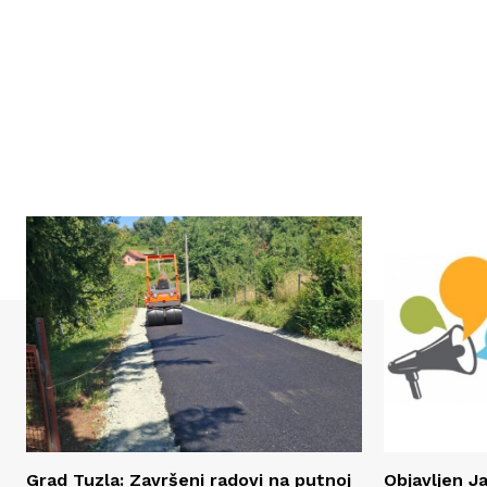
Grad Tuzla: Završeni radovi na putnoj
Objavljen J