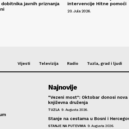
 dobitnika javnih priznanja
intervencije Hitne pomoći
ni
20. Jula 2026.
Vijesti
Televizija
Radio
Tuzla, grad i ljudi
Najnovije
“Vezeni most”: Oktobar donosi nova
književna druženja
TUZLA
9. Augusta 2026.
sum
Stanje na cestama u Bosni i Hercegov
STANJE NA PUTEVIMA
9. Augusta 2026.