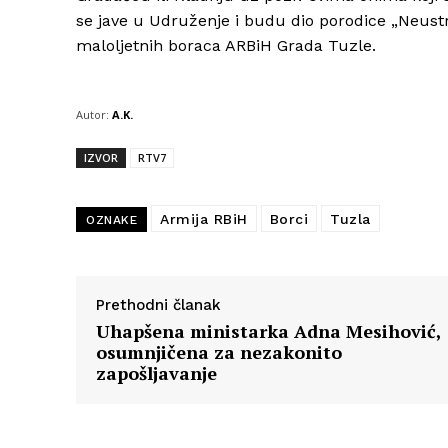
se jave u Udruženje i budu dio porodice „Neustr
maloljetnih boraca ARBiH Grada Tuzle.
Autor:
A.K.
IZVOR
RTV7
Armija RBiH
Borci
Tuzla
OZNAKE
Prethodni članak
Uhapšena ministarka Adna Mesihović,
osumnjičena za nezakonito
zapošljavanje