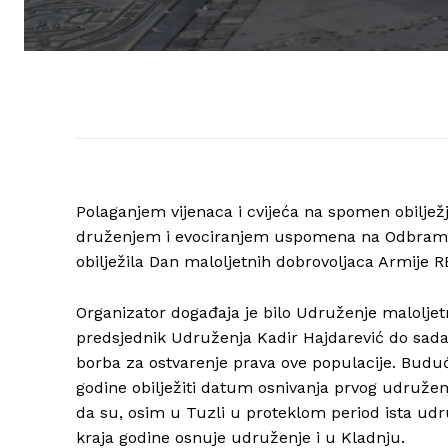
Polaganjem vijenaca i cvijeća na spomen obilježj
druženjem i evociranjem uspomena na Odbramben
obilježila Dan maloljetnih dobrovoljaca Armije R
Organizator događaja je bilo Udruženje malolje
predsjednik Udruženja Kadir Hajdarević do sada n
borba za ostvarenje prava ove populacije. Budući
godine obilježiti datum osnivanja prvog udružen
da su, osim u Tuzli u proteklom period ista udru
kraja godine osnuje udruženje i u Kladnju.