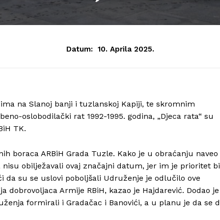
Datum:
10. Aprila 2025.
ima na Slanoj banji i tuzlanskoj Kapiji, te skromnim
o-oslobodilački rat 1992-1995. godina, „Djeca rata“ su
BiH TK.
tnih boraca ARBiH Grada Tuzle. Kako je u obraćanju naveo
isu obilježavali ovaj značajni datum, jer im je prioritet b
 da su se uslovi poboljšali Udruženje je odlučilo ove
ja dobrovoljaca Armije RBiH, kazao je Hajdarević. Dodao je
ženja formirali i Gradačac i Banovići, a u planu je da se 