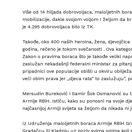
Više od 14 hiljada dobrovoljaca, maloljetnih bor
mobilizacije, dakle svojom voljom I željom da b
je 4.295 dobrovoljaca bilo iz TK.
Takođe, oko 400 naših heroina, žena, djevojčica 
godina, rečeno je tokom svečanosti . Ova katego
Zakon o pravima boraca što je takođe veliki napr
zaslužan nekadašnji federalni ministar za pitanj
pripadnici ove populacije obišli u okviru obilj
veći obim prava jer „djeca rata“ to zaslužuju”, 
Mersudin Bureković i Samir Šok Osmanović su tak
Armije RBiH. Ističu, kako su ponosni na svoje d
najčasnijoj Armiji svijeta sa željom da nikada ni 
Iz Udruženja maloljetnih boraca Armije RBiH Grad
Gradačcu ili Kladnju uz poziv svima onima koji 