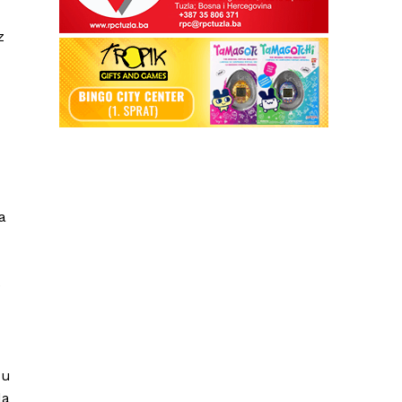
z
a
e
 u
da