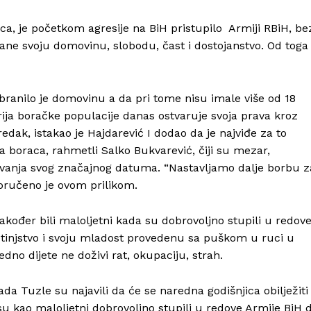
aca, je početkom agresije na BiH pristupilo Armiji RBiH, be
rane svoju domovinu, slobodu, čast i dostojanstvo. Od toga
branilo je domovinu a da pri tome nisu imale više od 18
rija boračke populacije danas ostvaruje svoja prava kroz
edak, istakao je Hajdarević I dodao da je najviđe za to
a boraca, rahmetli Salko Bukvarević, čiji su mezar,
ežavanja svog značajnog datuma. “Nastavljamo dalje borbu z
poručeno je ovom prilikom.
Info
ođer bili maloljetni kada su dobrovoljno stupili u redov
O nama
jetinjstvo i svoju mladost provedenu sa puškom u ruci u
Kontakt
jedno dijete ne doživi rat, okupaciju, strah.
Impressum
a Tuzle su najavili da će se naredna godišnjica obilježiti
su kao maloljetni dobrovoljno stupili u redove Armije BiH 