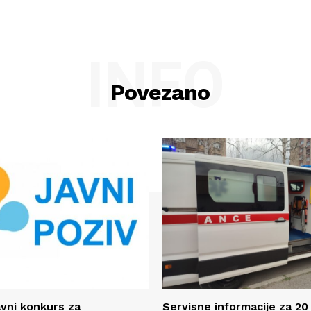
INFO
Povezano
avni konkurs za
Servisne informacije za 20 