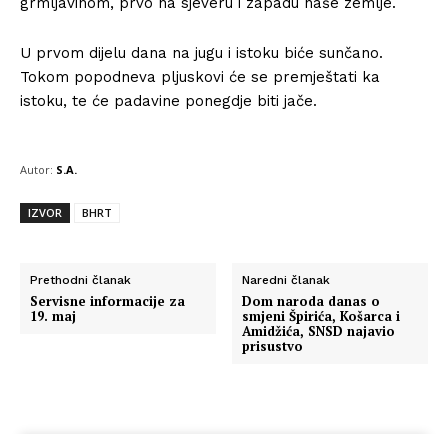
grmljavinom, prvo na sjeveru i zapadu naše zemlje.
U prvom dijelu dana na jugu i istoku biće sunčano.
Tokom popodneva pljuskovi će se premještati ka
istoku, te će padavine ponegdje biti jače.
Autor:
S.A.
IZVOR
BHRT
Prethodni članak
Naredni članak
Servisne informacije za
Dom naroda danas o
19. maj
smjeni Špirića, Košarca i
Amidžića, SNSD najavio
prisustvo