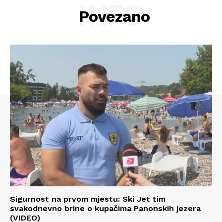
INFO
Povezano
Sigurnost na prvom mjestu: Ski Jet tim
svakodnevno brine o kupačima Panonskih jezera
(VIDEO)