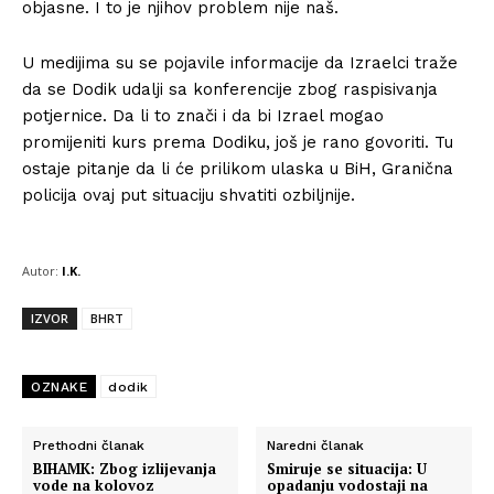
objasne. I to je njihov problem nije naš.
U medijima su se pojavile informacije da Izraelci traže
da se Dodik udalji sa konferencije zbog raspisivanja
potjernice. Da li to znači i da bi Izrael mogao
promijeniti kurs prema Dodiku, još je rano govoriti. Tu
ostaje pitanje da li će prilikom ulaska u BiH, Granična
policija ovaj put situaciju shvatiti ozbiljnije.
Autor:
I.K.
IZVOR
BHRT
OZNAKE
dodik
Prethodni članak
Naredni članak
BIHAMK: Zbog izlijevanja
Smiruje se situacija: U
vode na kolovoz
opadanju vodostaji na