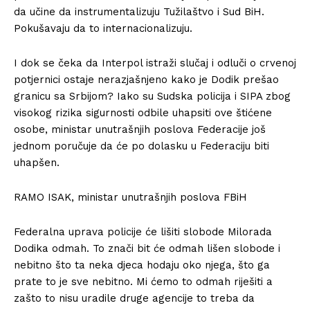
da učine da instrumentalizuju Tužilaštvo i Sud BiH.
Pokušavaju da to internacionalizuju.
I dok se čeka da Interpol istraži slučaj i odluči o crvenoj
potjernici ostaje nerazjašnjeno kako je Dodik prešao
granicu sa Srbijom? Iako su Sudska policija i SIPA zbog
visokog rizika sigurnosti odbile uhapsiti ove štićene
osobe, ministar unutrašnjih poslova Federacije još
jednom poručuje da će po dolasku u Federaciju biti
uhapšen.
RAMO ISAK, ministar unutrašnjih poslova FBiH
Federalna uprava policije će lišiti slobode Milorada
Dodika odmah. To znači bit će odmah lišen slobode i
nebitno što ta neka djeca hodaju oko njega, što ga
prate to je sve nebitno. Mi ćemo to odmah riješiti a
zašto to nisu uradile druge agencije to treba da