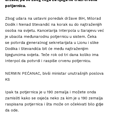
potjernica.
Zbog udara na ustavni poredak države BiH, Milorad
Dodik i Nenad Stevandić na korak su do najtraženijih
osoba na svijetu. Kancelarija Interpola u Sarajevu već
je ubacila međunarodnu potjernicu u sistem. Čeka
se potvrda generalnog sekretarijata u Lionu i slike
Dodika i Stevandića bit će među najtraženijim
bjeguncima svijeta. Teče rok od tri dana koliko ima
Interpol da potvrdi i raspiše crvenu potjernicu.
NERMIN PEĆANAC, bivši ministar unutrašnjih poslova
KS
Ipak ta potjernica je u 190 zemalja i možete onda
zamisliti kako se osjeća neko za kim je u 190 zemalja
raspisana potjernica i šta može on očekivati bilo gdje
da ode.