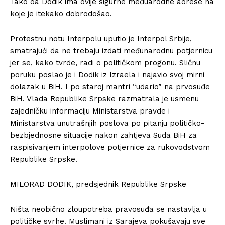
Tako da Dodik ima dvije sigurne međuarodne adrese na
koje je itekako dobrodošao.
Protestnu notu Interpolu uputio je Interpol Srbije,
smatrajući da ne trebaju izdati međunarodnu potjernicu
jer se, kako tvrde, radi o političkom progonu. Sličnu
poruku poslao je i Dodik iz Izraela i najavio svoj mirni
dolazak u BiH. I po staroj mantri “udario” na prvosuđe
BiH. Vlada Republike Srpske razmatrala je usmenu
zajedničku informaciju Ministarstva pravde i
Ministarstva unutrašnjih poslova po pitanju političko-
bezbjednosne situacije nakon zahtjeva Suda BiH za
raspisivanjem interpolove potjernice za rukovodstvom
Republike Srpske.
MILORAD DODIK, predsjednik Republike Srpske
Ništa neobično zloupotreba pravosuđa se nastavlja u
političke svrhe. Muslimani iz Sarajeva pokušavaju sve