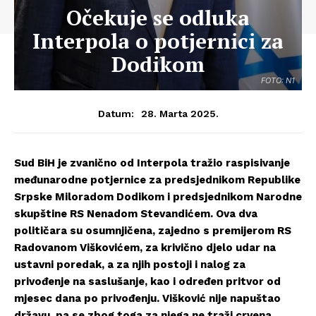
Očekuje se odluka
Interpola o potjernici za
Dodikom
FOTO: N1
28. Marta 2025.
Datum:
Sud BiH je zvanično od Interpola tražio raspisivanje
međunarodne potjernice za predsjednikom Republike
Srpske Miloradom Dodikom i predsjednikom Narodne
skupštine RS Nenadom Stevandićem. Ova dva
političara su osumnjičena, zajedno s premijerom RS
Radovanom Viškovićem, za krivično djelo udar na
ustavni poredak, a za njih postoji i nalog za
privođenje na saslušanje, kao i određen pritvor od
mjesec dana po privođenju. Višković nije napuštao
državu, pa se zbog toga za njega ne traži crvena