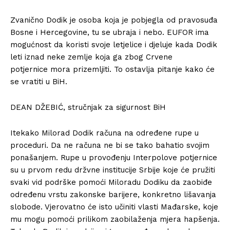
Zvanično Dodik je osoba koja je pobjegla od pravosuđa
Bosne i Hercegovine, tu se ubraja i nebo. EUFOR ima
mogućnost da koristi svoje letjelice i djeluje kada Dodik
leti iznad neke zemlje koja ga zbog Crvene
potjernice mora prizemljiti. To ostavlja pitanje kako će
se vratiti u BiH.
DEAN DŽEBIĆ, stručnjak za sigurnost BiH
Itekako Milorad Dodik računa na određene rupe u
proceduri. Da ne računa ne bi se tako bahatio svojim
ponašanjem. Rupe u provođenju Interpolove potjernice
su u prvom redu držvne institucije Srbije koje će pružiti
svaki vid podrške pomoći Miloradu Dodiku da zaobiđe
određenu vrstu zakonske barijere, konkretno lišavanja
slobode. Vjerovatno će isto učiniti vlasti Mađarske, koje
mu mogu pomoći prilikom zaobilaženja mjera hapšenja.