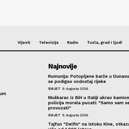
Vijesti
Televizija
Radio
Tuzla, grad i ljudi
Najnovije
Rumunija: Potopljene barže u Dunavu
se podigao vodostaj rijeke
SVIJET
9. Augusta 2026.
sum
Muškarac iz BiH u Italiji ukrao kamion
policija morala pucati: “Samo sam se
provozati”
SVIJET
9. Augusta 2026.
Tajfun ”Delfin” na istoku Kine, otka