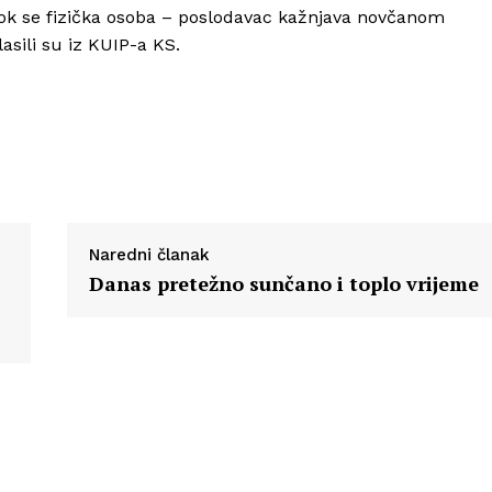
k se fizička osoba – poslodavac kažnjava novčanom
Info
sili su iz KUIP-a KS.
O nama
Kontakt
Impressum
Naredni članak
Danas pretežno sunčano i toplo vrijeme