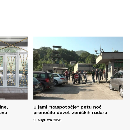
ine,
U jami ”Raspotočje” petu noć
ova
prenoćilo devet zeničkih rudara
9. Augusta 2026.