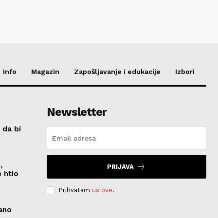
Info
Magazin
Zapošljavanje i edukacije
Izbori
Newsletter
 da bi
,
PRIJAVA
 htio
Prihvatam
uslove
.
zano