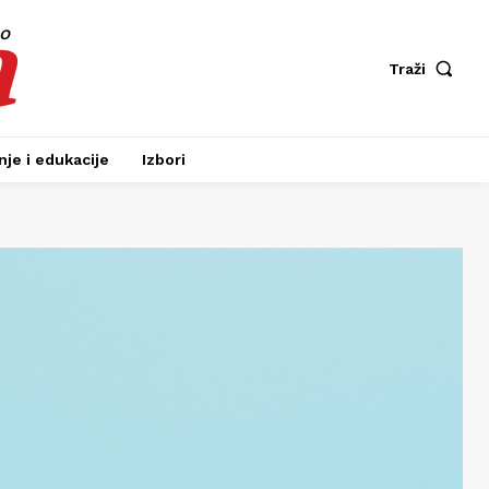
a
fo
Traži
je i edukacije
Izbori