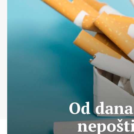
Od dana
nepošt