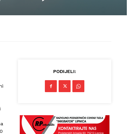
PODIJELI:
ni
i
sa
00