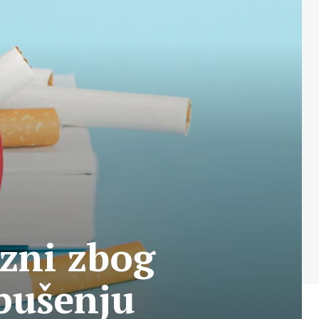
zni zbog
pušenju