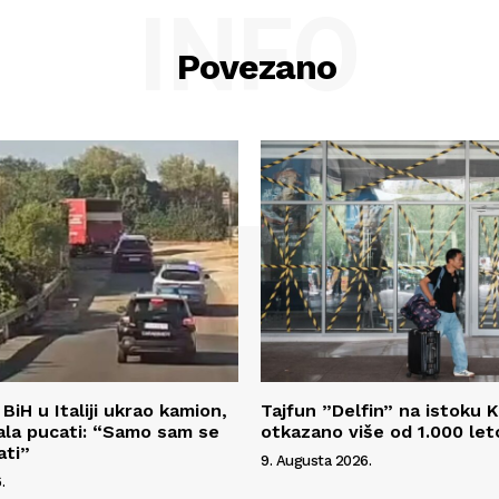
INFO
Povezano
BiH u Italiji ukrao kamion,
Tajfun ”Delfin” na istoku K
rala pucati: “Samo sam se
otkazano više od 1.000 let
ati”
9. Augusta 2026.
.