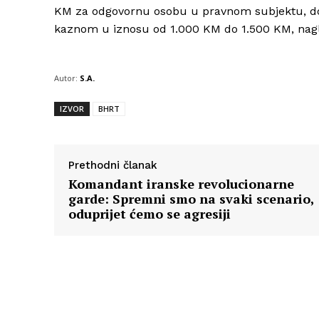
KM za odgovornu osobu u pravnom subjektu, do
kaznom u iznosu od 1.000 KM do 1.500 KM, nagla
Autor:
S.A.
IZVOR
BHRT
Prethodni članak
Komandant iranske revolucionarne
garde: Spremni smo na svaki scenario,
oduprijet ćemo se agresiji