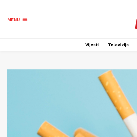
MENU
Vijesti
Televizija