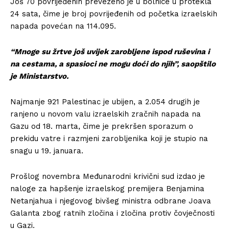
Još 70 povrijeđenih prevezeno je u bolnice u protekla
24 sata, čime je broj povrijeđenih od početka izraelskih
napada povećan na 114.095.
“Mnoge su žrtve još uvijek zarobljene ispod ruševina i
na cestama, a spasioci ne mogu doći do njih”, saopštilo
je Ministarstvo.
Najmanje 921 Palestinac je ubijen, a 2.054 drugih je
ranjeno u novom valu izraelskih zračnih napada na
Gazu od 18. marta, čime je prekršen sporazum o
prekidu vatre i razmjeni zarobljenika koji je stupio na
snagu u 19. januara.
Prošlog novembra Međunarodni krivični sud izdao je
naloge za hapšenje izraelskog premijera Benjamina
Netanjahua i njegovog bivšeg ministra odbrane Joava
Galanta zbog ratnih zločina i zločina protiv čovječnosti
u Gazi.