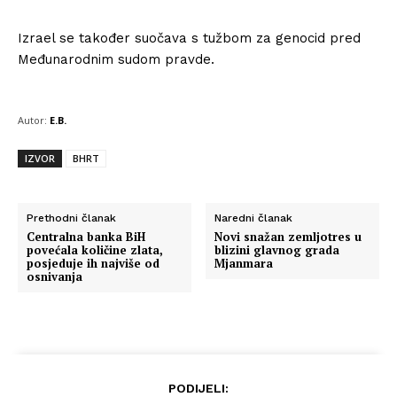
Izrael se također suočava s tužbom za genocid pred
Međunarodnim sudom pravde.
Autor:
E.B.
IZVOR
BHRT
Prethodni članak
Naredni članak
Centralna banka BiH
Novi snažan zemljotres u
povećala količine zlata,
blizini glavnog grada
posjeduje ih najviše od
Mjanmara
osnivanja
PODIJELI: