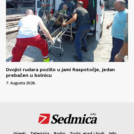
Dvojici rudara pozlilo u jami Raspotočje, jedan
prebačen u bolnicu
7. Augusta 2026.
Sedmica
info
Vijesti
Televizija
Radio
Tuzla, grad i ljudi
Info