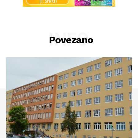
INFO
Povezano