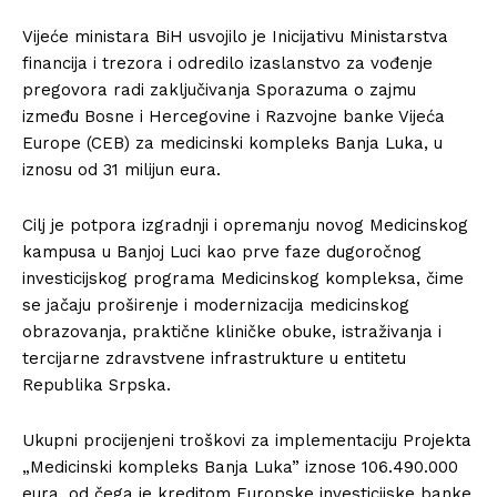
Info
Vijeće ministara BiH usvojilo je Inicijativu Ministarstva
O nama
financija i trezora i odredilo izaslanstvo za vođenje
pregovora radi zaključivanja Sporazuma o zajmu
Kontakt
između Bosne i Hercegovine i Razvojne banke Vijeća
Impressum
Europe (CEB) za medicinski kompleks Banja Luka, u
iznosu od 31 milijun eura.
Cilj je potpora izgradnji i opremanju novog Medicinskog
kampusa u Banjoj Luci kao prve faze dugoročnog
investicijskog programa Medicinskog kompleksa, čime
se jačaju proširenje i modernizacija medicinskog
obrazovanja, praktične kliničke obuke, istraživanja i
tercijarne zdravstvene infrastrukture u entitetu
Republika Srpska.
Ukupni procijenjeni troškovi za implementaciju Projekta
„Medicinski kompleks Banja Luka” iznose 106.490.000
eura, od čega je kreditom Europske investicijske banke