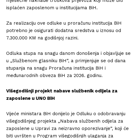
mjesečne naknade troškova prijevoza koji može biti
isplaćen zaposlenom u institucijama BiH.
Za realizaciju ove odluke u proračunu institucija BiH
potrebno je osigurati dodatna sredstva u iznosu od
7.300.000 KM na godišnjoj razini.
Odluka stupa na snagu danom donošenja i objavljuje se
u „Službenom glasniku BiH“, a primjenjuje se od dana
stupanja na snagu Proračuna institucija BiH i
međunarodnih obveza BiH za 2026. godinu.
Višegodišnji projekt nabave službenik odijela za
zaposlene u UNO BiH
Vijeće ministara BiH donijelo je Odluku o odobravanju
višegodišnjeg projekta „Nabava službenih odijela za
zaposlene u Upravi za neizravno oporezivanje“, koji će
biti uvršten u Program višegodišnjih ulaganja za