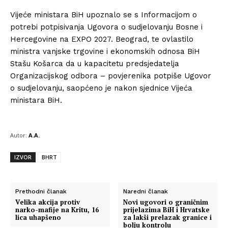
Vijeće ministara BiH upoznalo se s Informacijom o
potrebi potpisivanja Ugovora o sudjelovanju Bosne i
Hercegovine na EXPO 2027. Beograd, te ovlastilo
ministra vanjske trgovine i ekonomskih odnosa BiH
Stašu Košarca da u kapacitetu predsjedatelja
Organizacijskog odbora – povjerenika potpiše Ugovor
o sudjelovanju, saopćeno je nakon sjednice Vijeća
ministara BiH.
Autor:
A.A.
IZVOR
BHRT
Prethodni članak
Naredni članak
Velika akcija protiv
Novi ugovori o graničnim
narko-mafije na Kritu, 16
prijelazima BiH i Hrvatske
lica uhapšeno
za lakši prelazak granice i
bolju kontrolu