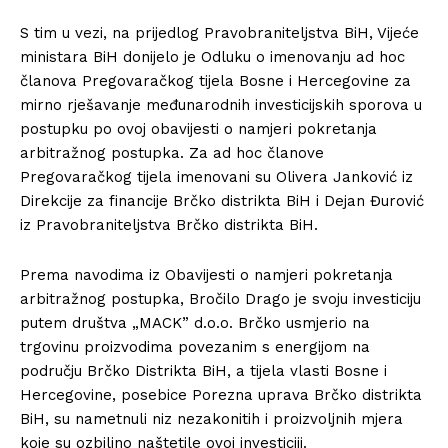
S tim u vezi, na prijedlog Pravobraniteljstva BiH, Vijeće
ministara BiH donijelo je Odluku o imenovanju ad hoc
članova Pregovaračkog tijela Bosne i Hercegovine za
mirno rješavanje međunarodnih investicijskih sporova u
postupku po ovoj obavijesti o namjeri pokretanja
arbitražnog postupka. Za ad hoc članove
Pregovaračkog tijela imenovani su Olivera Janković iz
Direkcije za financije Brčko distrikta BiH i Dejan Đurović
iz Pravobraniteljstva Brčko distrikta BiH.
Prema navodima iz Obavijesti o namjeri pokretanja
arbitražnog postupka, Bročilo Drago je svoju investiciju
putem društva „MACK” d.o.o. Brčko usmjerio na
trgovinu proizvodima povezanim s energijom na
području Brčko Distrikta BiH, a tijela vlasti Bosne i
Hercegovine, posebice Porezna uprava Brčko distrikta
BiH, su nametnuli niz nezakonitih i proizvoljnih mjera
koje su ozbiljno naštetile ovoj investiciji.