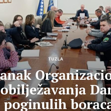
TUZLA
tanak Organizaci
 obilježavanja Da
i poginulih borac