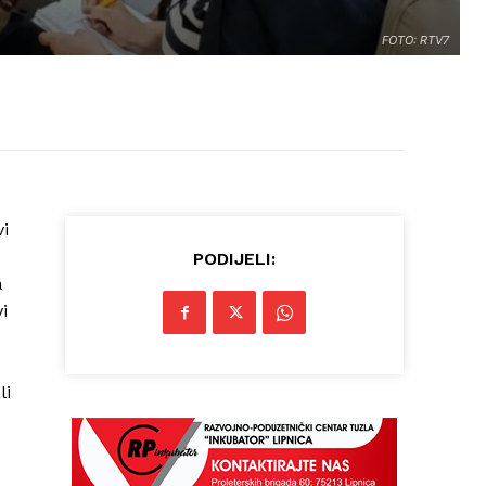
FOTO: RTV7
vi
PODIJELI:
a
i
li