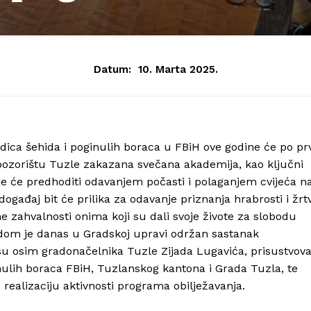
Datum:
10. Marta 2025.
dica šehida i poginulih boraca u FBiH ove godine će po pr
m pozorištu Tuzle zakazana svečana akademija, kao ključni
e će predhoditi odavanjem počasti i polaganjem cvijeća n
događaj bit će prilika za odavanje priznanja hrabrosti i žrtv
ne zahvalnosti onima koji su dali svoje živote za slobodu
odom je danas u Gradskoj upravi održan sastanak
u osim gradonačelnika Tuzle Zijada Lugavića, prisustvova
inulih boraca FBiH, Tuzlanskog kantona i Grada Tuzla, te
realizaciju aktivnosti programa obilježavanja.