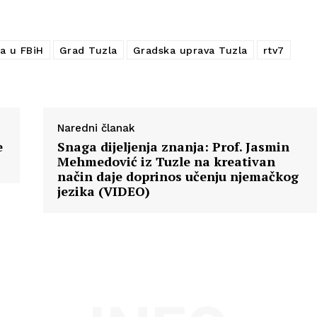
Info
O nama
a u FBiH
Grad Tuzla
Gradska uprava Tuzla
rtv7
Kontakt
Impressum
Naredni članak
e
Snaga dijeljenja znanja: Prof. Jasmin
Mehmedović iz Tuzle na kreativan
način daje doprinos učenju njemačkog
jezika (VIDEO)