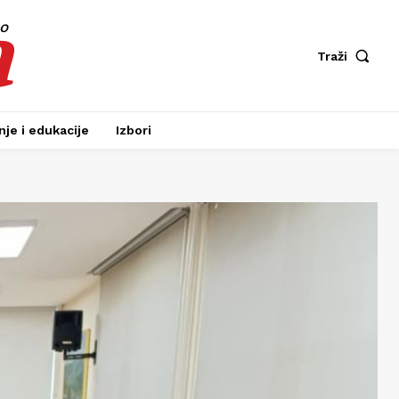
a
fo
Traži
je i edukacije
Izbori