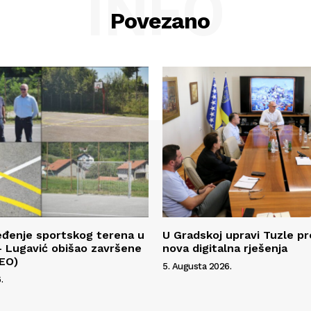
INFO
Povezano
eđenje sportskog terena u
U Gradskoj upravi Tuzle pr
 Lugavić obišao završene
nova digitalna rješenja
DEO)
5. Augusta 2026.
.