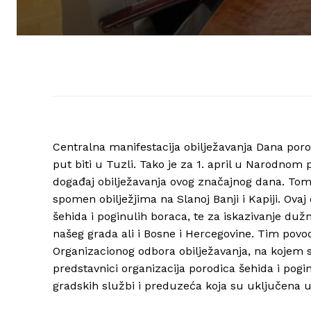
Centralna manifestacija obilježavanja Dana poro
put biti u Tuzli. Tako je za 1. april u Narodno
događaj obilježavanja ovog značajnog dana. Tom
spomen obilježjima na Slanoj Banji i Kapiji. Ovaj 
šehida i poginulih boraca, te za iskazivanje duž
našeg grada ali i Bosne i Hercegovine. Tim pov
Organizacionog odbora obilježavanja, na kojem s
predstavnici organizacija porodica šehida i pog
gradskih službi i preduzeća koja su uključena u 