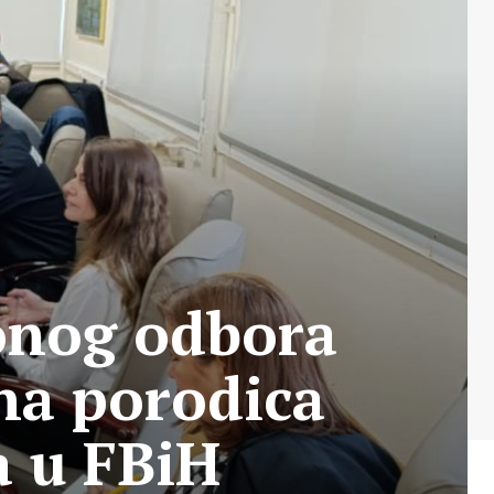
onog odbora
na porodica
a u FBiH