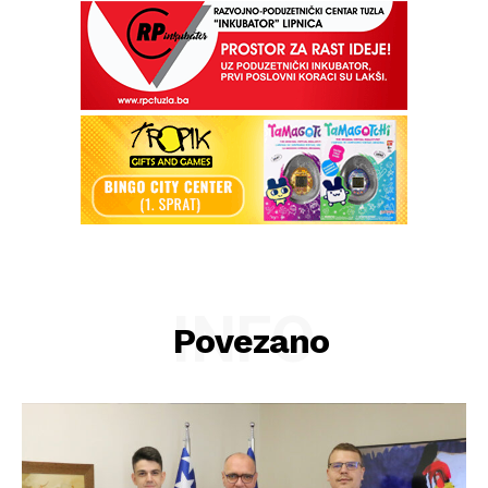
INFO
Povezano