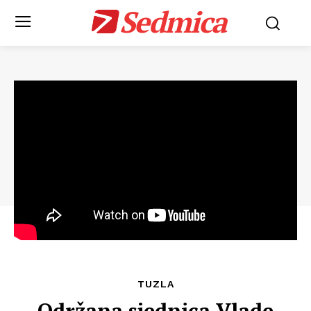
Sedmica
TUZLA
Održana sjednica Vlade