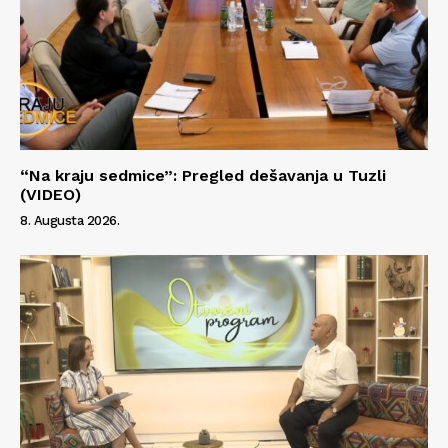
Info
O nama
Kontakt
“Na kraju sedmice”: Pregled dešavanja u Tuzli
(VIDEO)
Impressum
8. Augusta 2026.