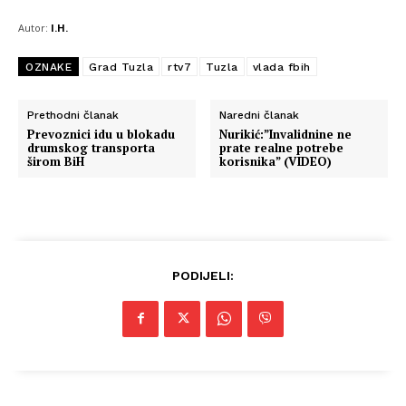
Autor:
I.H.
OZNAKE
Grad Tuzla
rtv7
Tuzla
vlada fbih
Prethodni članak
Naredni članak
Prevoznici idu u blokadu
Nurikić:”Invalidnine ne
drumskog transporta
prate realne potrebe
širom BiH
korisnika” (VIDEO)
PODIJELI: