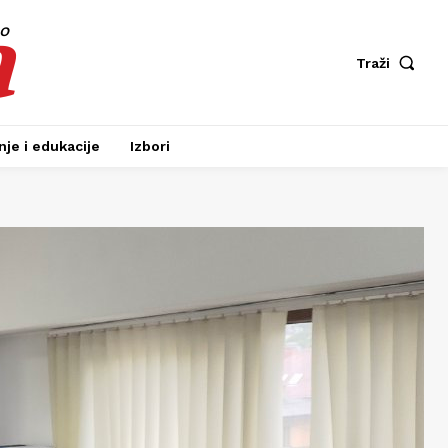
a
fo
Traži
je i edukacije
Izbori