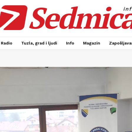
Sedmic
in
Radio
Tuzla, grad i ljudi
Info
Magazin
Zapošljavan