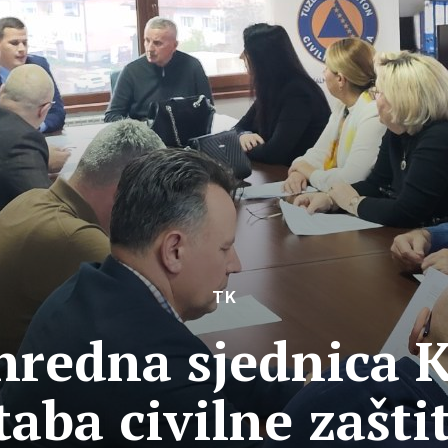
TK
nredna sjednica 
taba civilne zašti