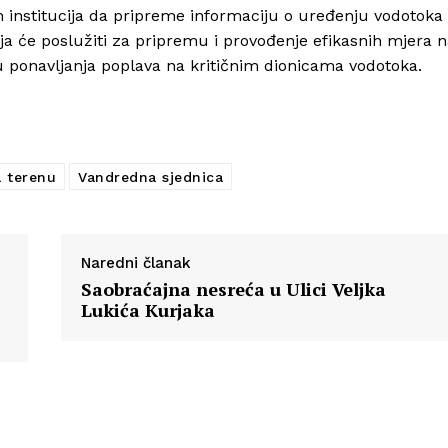
ih institucija da pripreme informaciju o uređenju vodotoka
Info
a će poslužiti za pripremu i provođenje efikasnih mjera 
u ponavljanja poplava na kritičnim dionicama vodotoka.
O nama
Kontakt
Impressum
a terenu
Vandredna sjednica
Naredni članak
Saobraćajna nesreća u Ulici Veljka
Lukića Kurjaka