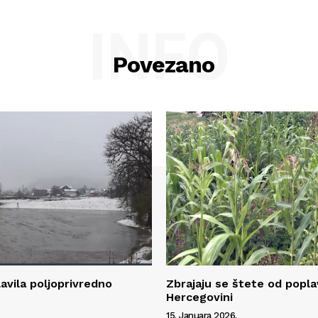
INFO
Povezano
avila poljoprivredno
Zbrajaju se štete od popla
Hercegovini
15. Januara 2026.