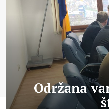
Održana va
š