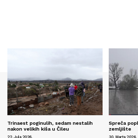
Trinaest poginulih, sedam nestalih
Spreča popl
nakon velikih kiša u Čileu
zemljište
22. Jula 2026.
30. Marta 2026.