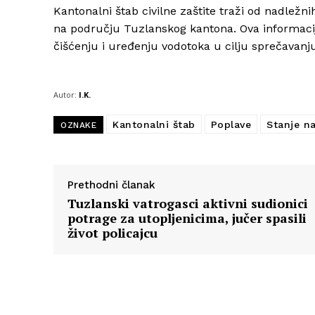
Kantonalni štab civilne zaštite traži od nadležn
na području Tuzlanskog kantona. Ova informacij
čišćenju i uređenju vodotoka u cilju sprečavanj
Autor:
I.K.
Kantonalni štab
Poplave
Stanje n
OZNAKE
Prethodni članak
Tuzlanski vatrogasci aktivni sudionici
potrage za utopljenicima, jučer spasili
život policajcu