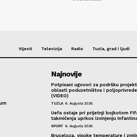
Vijesti
Televizija
Radio
Tuzla, grad i ljudi
Najnovije
Potpisani ugovori za podršku projekt
oblasti poduzetništva i poljoprivred
(VIDEO)
sum
TUZLA
6. Augusta 2026.
Uefa ostaje pri prijetnji bojkotom Fif
takmičenja uprkos izvinjenju Infantin
SPORT
6. Augusta 2026.
Bruceloza, visoke temperature i zmij