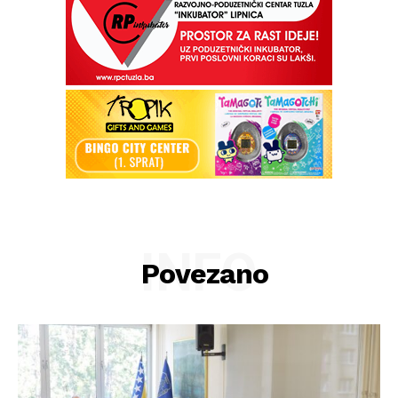
INFO
Povezano