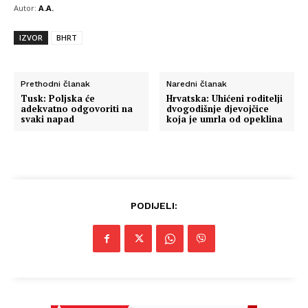
Autor:
A.A.
IZVOR
BHRT
Prethodni članak
Naredni članak
Tusk: Poljska će
Hrvatska: Uhićeni roditelji
adekvatno odgovoriti na
dvogodišnje djevojčice
svaki napad
koja je umrla od opeklina
PODIJELI: