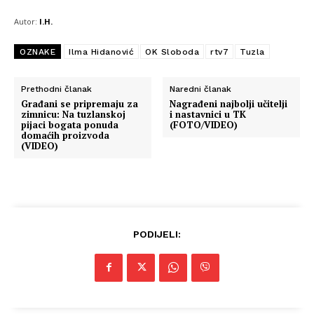
Autor:
I.H.
OZNAKE
Ilma Hidanović
OK Sloboda
rtv7
Tuzla
Prethodni članak
Naredni članak
Građani se pripremaju za
Nagrađeni najbolji učitelji
zimnicu: Na tuzlanskoj
i nastavnici u TK
pijaci bogata ponuda
(FOTO/VIDEO)
domaćih proizvoda
(VIDEO)
PODIJELI: