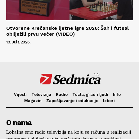
Otvorene Krečanske ljetne igre 2026: Šah i futsal
obilježili prvu večer (VIDEO)
19. Jula 2026.
Sedmica
info
Vijesti
Televizija
Radio
Tuzla, grad i ljudi
Info
Magazin
Zapošljavanje i edukacije
Izbori
O nama
Lokalna smo radio televizija na koju se računa u realizaciji
programa i obilježavanja značajnih datuma iz prošlosti