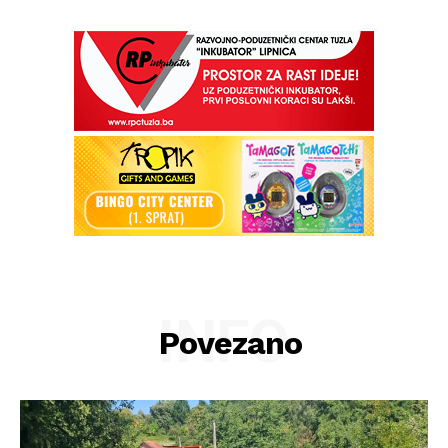
INFO
Povezano