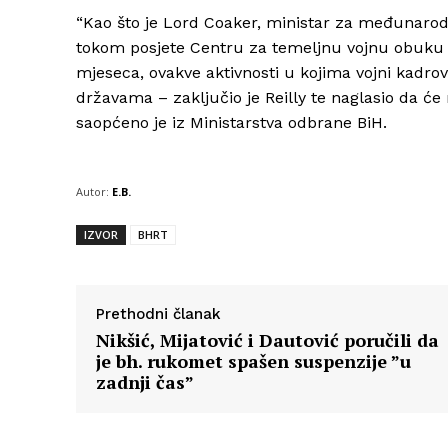
“Kao što je Lord Coaker, ministar za međunarodn
tokom posjete Centru za temeljnu vojnu obuku
mjeseca, ovakve aktivnosti u kojima vojni kadrov
državama – zaključio je Reilly te naglasio da će n
saopćeno je iz Ministarstva odbrane BiH.
Autor:
E.B.
IZVOR
BHRT
Prethodni članak
Nikšić, Mijatović i Dautović poručili da
je bh. rukomet spašen suspenzije ”u
zadnji čas”