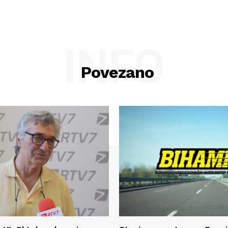
INFO
Povezano