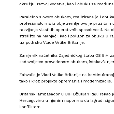
okružju, razvoj vodstva, kao i obuku za međuna
Paralelno s ovom obukom, realizirana je i obuk
profesionalcima iz obje zemlje ovo je pružilo m
razvijanja vlastitih operativnih sposobnosti. Na
strelište na Manjači, kao i poligon za obuku u r
uz podršku Vlade Velike Britanije.
Zamjenik načelnika Zajedničkog štaba OS BiH za
zadovoljstvo provedenom obukom, istakavši njen
Zahvalio je Vladi Velike Britanije na kontinuira
tako i kroz projekte opremanja i modernizacije.
Britanski ambasador u BiH Džulijan Rajli rekao 
Hercegovinu u njenim naporima da izgradi sigurn
konfliktom.