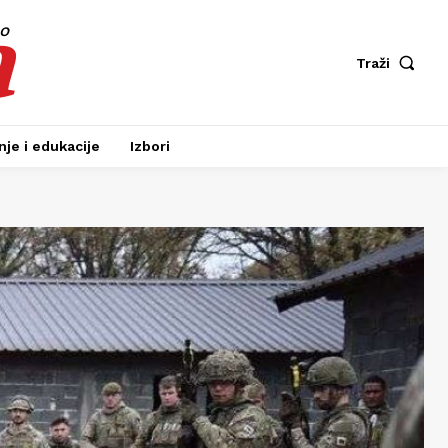
a
fo
Traži
je i edukacije
Izbori