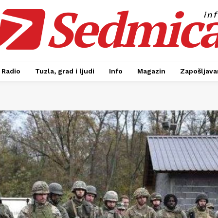
Sedmic
in
Radio
Tuzla, grad i ljudi
Info
Magazin
Zapošljavan