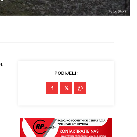
Foto: BHRT
1.
PODIJELI: