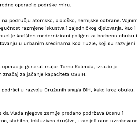
rodne operacije podrške miru.
a na području atomsko, biološko, hemijske odbrane. Vojni
ogućnost razmjene iskustva i zajedničkog djelovanja, kao i
 obuci je korišten modernizirani poligon za borbenu obuku i
atovanju u urbanim sredinama kod Tuzle, koji su razvijeni
 operacije general-major Tomo Kolenda, izrazio je
 značaj za jačanje kapaciteta OSBiH.
Info
noj podršci u razvoju Oružanih snaga BiH, kako kroz obuku,
O nama
Kontakt
je da Vlada njegove zemlje predano podržava Bosnu i
Impressum
o, stabilno, inkluzivno društvo, i zacijeli rane uzrokovan