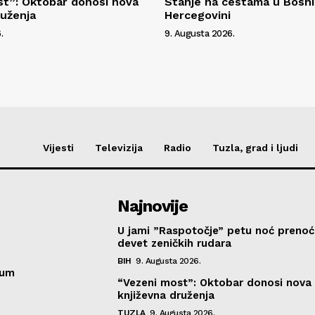
t”: Oktobar donosi nova
Stanje na cestama u Bosni 
ruženja
Hercegovini
.
9. Augusta 2026.
Vijesti
Televizija
Radio
Tuzla, grad i ljudi
Najnovije
U jami ”Raspotočje” petu noć prenoć
devet zeničkih rudara
BIH
9. Augusta 2026.
sum
“Vezeni most”: Oktobar donosi nova
književna druženja
TUZLA
9. Augusta 2026.