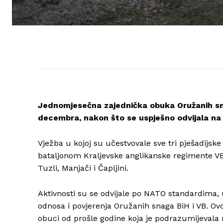
Jednomjesečna zajednička obuka Oružanih snag
decembra, nakon što se uspješno odvijala na 
Vježba u kojoj su učestvovale sve tri pješadijske
bataljonom Kraljevske anglikanske regimente VB
Tuzli, Manjači i Čapljini.
Aktivnosti su se odvijale po NATO standardima, u
odnosa i povjerenja Oružanih snaga BiH i VB. Ovo
obuci od prošle godine koja je podrazumijeva