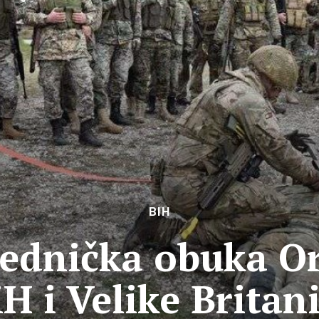
BIH
ednička obuka O
iH i Velike Britani