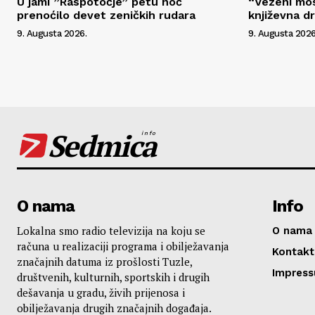
U jami ”Raspotočje” petu noć
“Vezeni mos
prenoćilo devet zeničkih rudara
književna d
9. Augusta 2026.
9. Augusta 2026
Sedmica
info
O nama
Info
Lokalna smo radio televizija na koju se
O nama
računa u realizaciji programa i obilježavanja
Kontakt
značajnih datuma iz prošlosti Tuzle,
Impres
društvenih, kulturnih, sportskih i drugih
dešavanja u gradu, živih prijenosa i
obilježavanja drugih značajnih događaja.