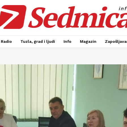
Sedmic
in
Radio
Tuzla, grad i ljudi
Info
Magazin
Zapošljavan