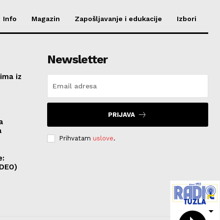
Info
Magazin
Zapošljavanje i edukacije
Izbori
Newsletter
ima iz
e
PRIJAVA
a
a
Prihvatam
uslove
.
e:
IDEO)