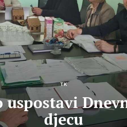
TK
o uspostavi Dnev
djecu