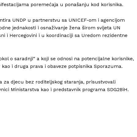
ifestacijama poremećaja u ponašanju kod korisnika.
ntira UNDP u partnerstvu sa UNICEF-om i agencijom
ne jednakosti i osnaživanje žena širom svijeta UN
i i Hercegovini i u koordinaciji sa Uredom rezidentne
Info
ol o saradnji“ a koji se odnosi na potencijalne korisnike,
 kao i druga prava i obaveze potpisnika Sporazuma.
O nama
a djecu bez roditeljskog staranja, prisustvovali
Kontakt
avnici Ministarstva kao i predstavnik programa SDG2BiH.
Impressum