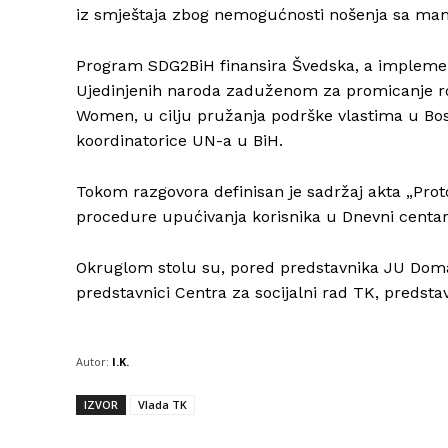
iz smještaja zbog nemogućnosti nošenja sa man
Program SDG2BiH finansira Švedska, a impleme
Ujedinjenih naroda zaduženom za promicanje rod
Women, u cilju pružanja podrške vlastima u Bosn
koordinatorice UN-a u BiH.
Tokom razgovora definisan je sadržaj akta „Protok
procedure upućivanja korisnika u Dnevni centar
Okruglom stolu su, pored predstavnika JU Doma z
predstavnici Centra za socijalni rad TK, predst
Autor:
I.K.
IZVOR
Vlada TK