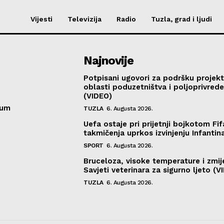
Vijesti
Televizija
Radio
Tuzla, grad i ljudi
Najnovije
Potpisani ugovori za podršku projekt
oblasti poduzetništva i poljoprivred
(VIDEO)
sum
TUZLA
6. Augusta 2026.
Uefa ostaje pri prijetnji bojkotom Fif
takmičenja uprkos izvinjenju Infantin
SPORT
6. Augusta 2026.
Bruceloza, visoke temperature i zmij
Savjeti veterinara za sigurno ljeto (V
TUZLA
6. Augusta 2026.