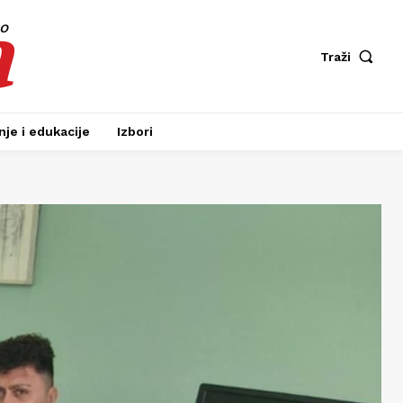
a
fo
Traži
je i edukacije
Izbori