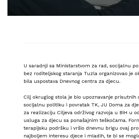
U saradnji sa Ministarstvom za rad, socijalnu 
bez roditeljskog staranja Tuzla organizovao je o
bila uspostava Dnevnog centra za djecu.
Cilj okruglog stola je bio upoznavanje prisutnih 
socijalnu politiku i povratak TK, JU Doma za dj
za realizaciju Ciljeva održivog razvoja u BiH u o
usluga za djecu sa ponašajnim teškoćama. Formi
terapijsku podršku i vršio dnevnu brigu ovaj pro
najboljem interesu djece i mladih, te bi se mog