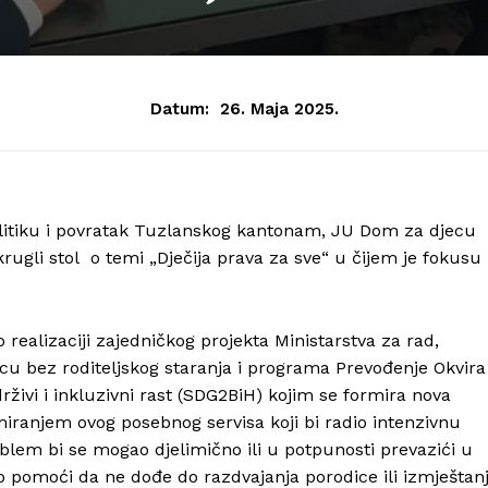
Datum:
26. Maja 2025.
politiku i povratak Tuzlanskog kantonam, JU Dom za djecu
krugli stol o temi „Dječija prava za sve“ u čijem je fokusu
o realizaciji zajedničkog projekta Ministarstva za rad,
ecu bez roditeljskog staranja i programa Prevođenje Okvira
drživi i inkluzivni rast (SDG2BiH) kojim se formira nova
ranjem ovog posebnog servisa koji bi radio intenzivnu
blem bi se mogao djelimično ili u potpunosti prevazići u
lo pomoći da ne dođe do razdvajanja porodice ili izmještan