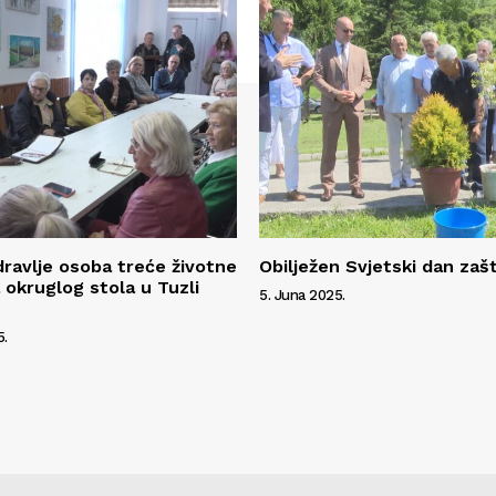
ravlje osoba treće životne
Obilježen Svjetski dan zašt
 okruglog stola u Tuzli
5. Juna 2025.
5.