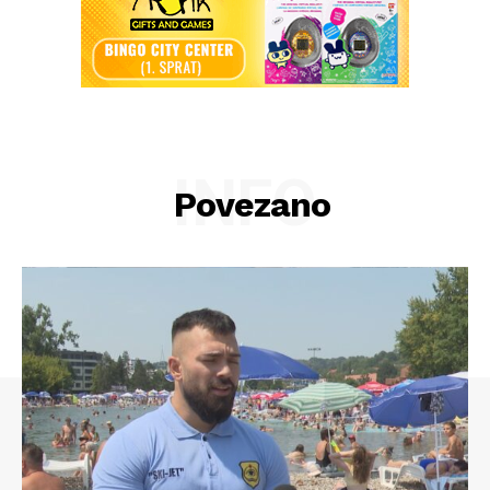
INFO
Povezano