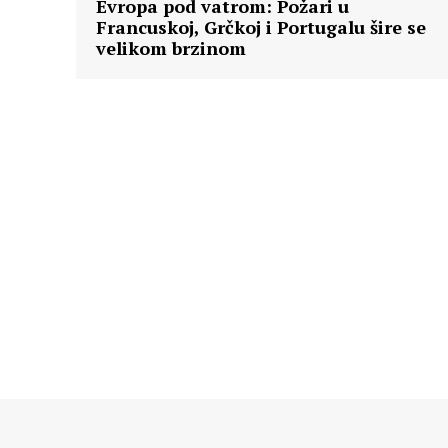
Evropa pod vatrom: Požari u
Francuskoj, Grčkoj i Portugalu šire se
velikom brzinom