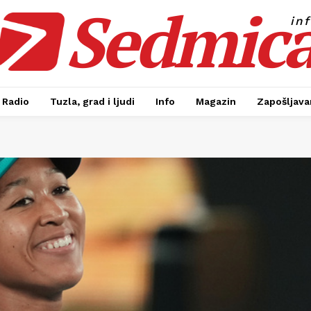
Sedmic
in
Radio
Tuzla, grad i ljudi
Info
Magazin
Zapošljavan