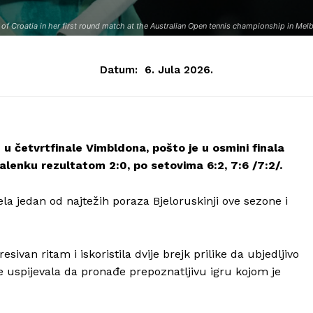
 of Croatia in her first round match at the Australian Open tennis championship in Me
Datum:
6. Jula 2026.
u četvrtfinale Vimbldona, pošto je u osmini finala
balenku rezultatom 2:0, po setovima 6:2, 7:6 /7:2/.
ela jedan od najtežih poraza Bjeloruskinji ove sezone i
an ritam i iskoristila dvije brejk prilike da ubjedljivo
je uspijevala da pronađe prepoznatljivu igru kojom je