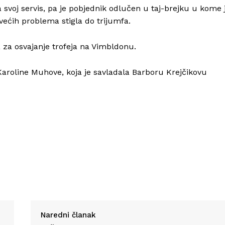
Info
 svoj servis, pa je pobjednik odlučen u taj-brejku u kome 
većih problema stigla do trijumfa.
O nama
Kontakt
a za osvajanje trofeja na Vimbldonu.
Impressum
 Karoline Muhove, koja je savladala Barboru Krejčikovu
Naredni članak