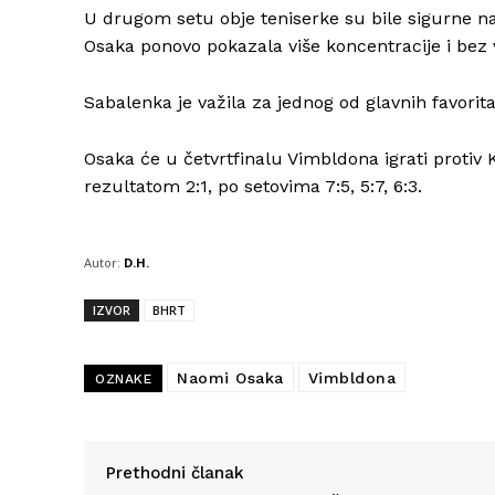
U drugom setu obje teniserke su bile sigurne na
Osaka ponovo pokazala više koncentracije i bez 
Sabalenka je važila za jednog od glavnih favorit
Osaka će u četvrtfinalu Vimbldona igrati protiv
rezultatom 2:1, po setovima 7:5, 5:7, 6:3.
Autor:
D.H.
IZVOR
BHRT
Naomi Osaka
Vimbldona
OZNAKE
Prethodni članak