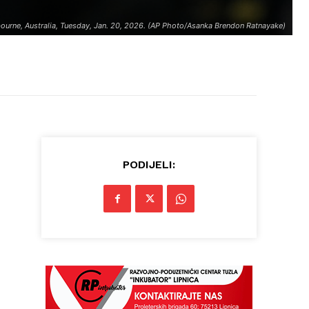
lbourne, Australia, Tuesday, Jan. 20, 2026. (AP Photo/Asanka Brendon Ratnayake)
PODIJELI: