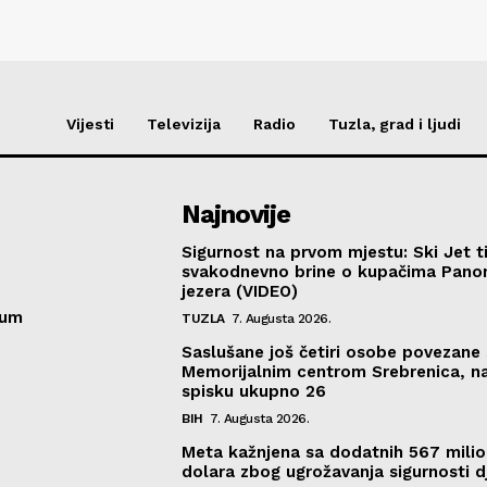
Vijesti
Televizija
Radio
Tuzla, grad i ljudi
Najnovije
Sigurnost na prvom mjestu: Ski Jet t
svakodnevno brine o kupačima Pano
jezera (VIDEO)
sum
TUZLA
7. Augusta 2026.
Saslušane još četiri osobe povezane 
Memorijalnim centrom Srebrenica, n
spisku ukupno 26
BIH
7. Augusta 2026.
Meta kažnjena sa dodatnih 567 mili
dolara zbog ugrožavanja sigurnosti d