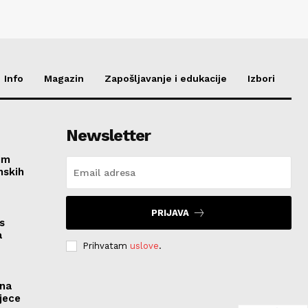
Info
Magazin
Zapošljavanje i edukacije
Izbori
Newsletter
im
nskih
PRIJAVA
s
a
Prihvatam
uslove
.
ona
jece