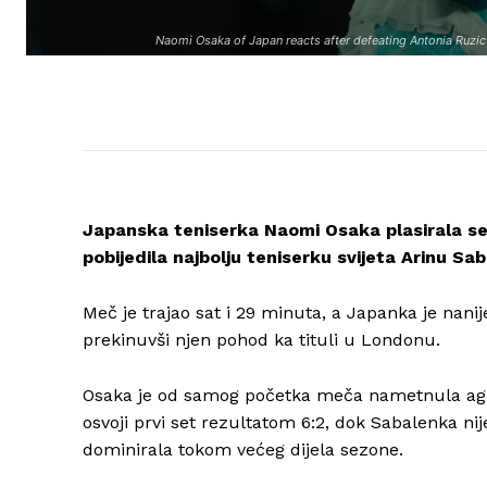
Naomi Osaka of Japan reacts after defeating Antonia Ruzic
Japanska teniserka Naomi Osaka plasirala se 
pobijedila najbolju teniserku svijeta Arinu Sa
Meč je trajao sat i 29 minuta, a Japanka je nanij
prekinuvši njen pohod ka tituli u Londonu.
Osaka je od samog početka meča nametnula agresiv
osvoji prvi set rezultatom 6:2, dok Sabalenka ni
dominirala tokom većeg dijela sezone.