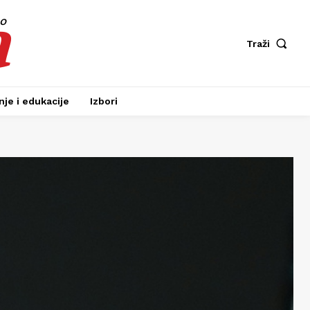
a
fo
Traži
je i edukacije
Izbori