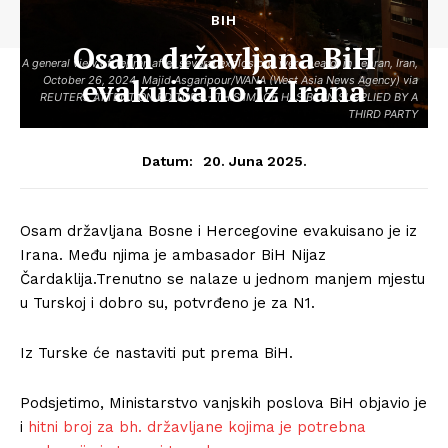
BIH
Osam državljana BiH
A general view of Tehran after several explosions were heard, in Tehran, Iran,
evakuisano iz Irana
October 26, 2024. Majid Asgaripour/WANA (West Asia News Agency) via
REUTERS ATTENTION EDITORS - THIS IMAGE HAS BEEN SUPPLIED BY A
THIRD PARTY
20. Juna 2025.
Datum:
Osam državljana Bosne i Hercegovine evakuisano je iz
Irana. Među njima je ambasador BiH Nijaz
Čardaklija.Trenutno se nalaze u jednom manjem mjestu
u Turskoj i dobro su, potvrđeno je za N1.
Iz Turske će nastaviti put prema BiH.
Podsjetimo, Ministarstvo vanjskih poslova BiH objavio je
i
hitni broj za bh. državljane kojima je potrebna