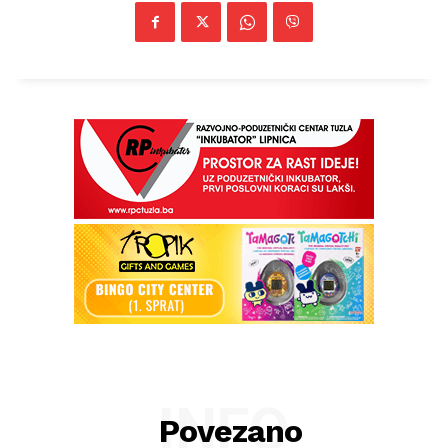
INFO
Povezano