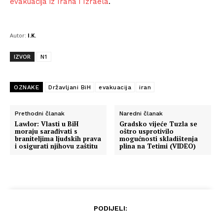
evakuacija iz Irana i Izraela
.
Autor:
I.K.
IZVOR
N1
OZNAKE
Državljani BiH
evakuacija
iran
Prethodni članak
Naredni članak
Lawlor: Vlasti u BiH
Gradsko vijeće Tuzla se
moraju sarađivati s
oštro usprotivilo
braniteljima ljudskih prava
mogućnosti skladištenja
i osigurati njihovu zaštitu
plina na Tetimi (VIDEO)
PODIJELI: