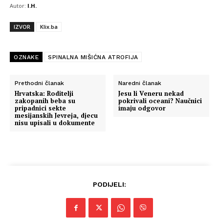
Autor:
I.H.
IZVOR
Klix.ba
OZNAKE
SPINALNA MIŠIĆNA ATROFIJA
Prethodni članak
Naredni članak
Hrvatska: Roditelji
Jesu li Veneru nekad
zakopanih beba su
pokrivali oceani? Naučnici
pripadnici sekte
imaju odgovor
mesijanskih Jevreja, djecu
nisu upisali u dokumente
PODIJELI: